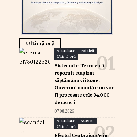
Ultimă oră
Actualitate
Politică
Ultimă oră
Sistemul e-Terra va fi
repornit etapizat
săptămâna viitoare.
Guvernul anunță cum vor
fi procesate cele 94.000
de cereri
07.08.2026
Actualitate
Externe
Ultimă oră
Efectul Ceuta ajunge în