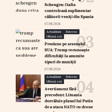
Schengen: Italia
controlează suplimentar
călătorii veniți din Spania
07.08.2026
Actualitate
Externe
Ultimă oră
Presiune pe arsenalul
SUA: Trump recunoaște
dificultăți la anumite
tipuri de muniții
07.08.2026
Actualitate
Externe
Ultimă oră
Avertisment fără
precedent: Lituania
dezvăluie planul lui Putin
de a ataca NATO cu drone