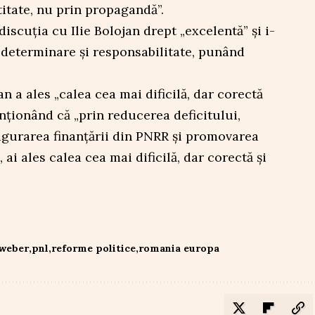
titate, nu prin propagandă”.
iscuția cu Ilie Bolojan drept „excelentă” și i-
 determinare și responsabilitate, punând
n a ales „calea cea mai dificilă, dar corectă
ționând că „prin reducerea deficitului,
igurarea finanțării din PNRR și promovarea
 ai ales calea cea mai dificilă, dar corectă și
weber
pnl
reforme politice
romania europa