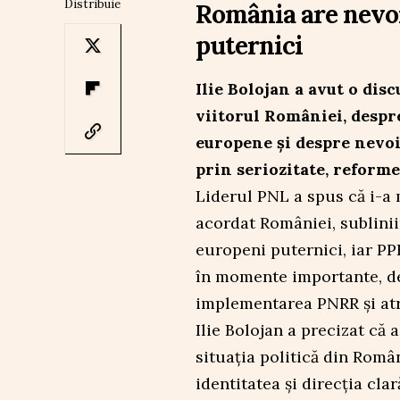
Distribuie
România are nevoi
puternici
Ilie Bolojan a avut o di
viitorul României, despr
europene și despre nevoi
prin seriozitate, reforme 
Liderul PNL a spus că i-a 
acordat României, sublini
europeni puternici, iar PPE
în momente importante, de
implementarea PNRR și atr
Ilie Bolojan a precizat că
situația politică din Româ
identitatea și direcția cl