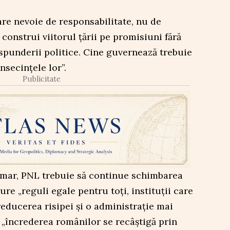
re nevoie de responsabilitate, nu de
construi viitorul țării pe promisiuni fără
ăspunderii politice. Cine guvernează trebuie
nsecințele lor”.
Publicitate
rimar, PNL trebuie să continue schimbarea
ure „reguli egale pentru toți, instituții care
reducerea risipei și o administrație mai
ă „încrederea românilor se recâștigă prin