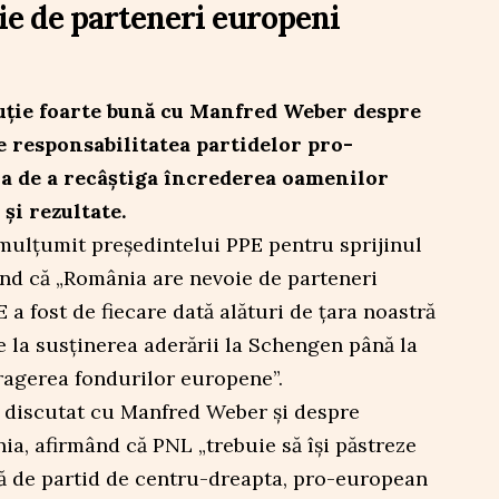
e de parteneri europeni
scuție foarte bună cu Manfred Weber despre
e responsabilitatea partidelor pro-
a de a recâștiga încrederea oamenilor
și rezultate.
mulțumit președintelui PPE pentru sprijinul
ind că „România are nevoie de parteneri
 a fost de fiecare dată alături de țara noastră
 la susținerea aderării la Schengen până la
agerea fondurilor europene”.
 a discutat cu Manfred Weber și despre
nia, afirmând că PNL „trebuie să își păstreze
ară de partid de centru-dreapta, pro-european