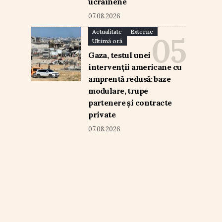
ucrainene
07.08.2026
Actualitate
Externe
Ultimă oră
Gaza, testul unei
intervenții americane cu
amprentă redusă: baze
modulare, trupe
partenere și contracte
private
07.08.2026