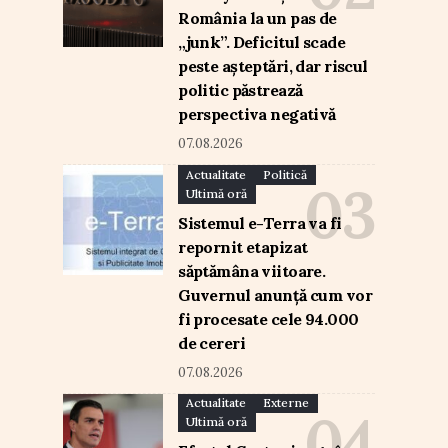
România la un pas de
„junk”. Deficitul scade
peste așteptări, dar riscul
politic păstrează
perspectiva negativă
07.08.2026
Actualitate
Politică
Ultimă oră
Sistemul e-Terra va fi
repornit etapizat
săptămâna viitoare.
Guvernul anunță cum vor
fi procesate cele 94.000
de cereri
07.08.2026
Actualitate
Externe
Ultimă oră