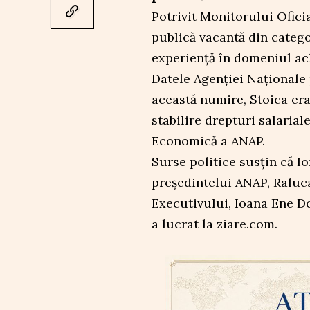
Potrivit Monitorului Oficia
publică vacantă din categor
experiență în domeniul ach
Datele Agenției Naționale 
această numire, Stoica era 
stabilire drepturi salarial
Economică a ANAP.
Surse politice susțin că Io
președintelui ANAP, Raluca
Executivului, Ioana Ene Do
a lucrat la ziare.com.