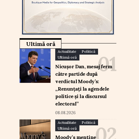
Ultimă oră
Actualitate
Politică
Ultimă oră
Nicușor Dan, mesaj ferm
către partide după
verdictul Moody’s:
„Renunțați la agendele
politice și la discursul
electoral”
08.08.2026
Actualitate
Politică
Ultimă oră
Moody’s menține