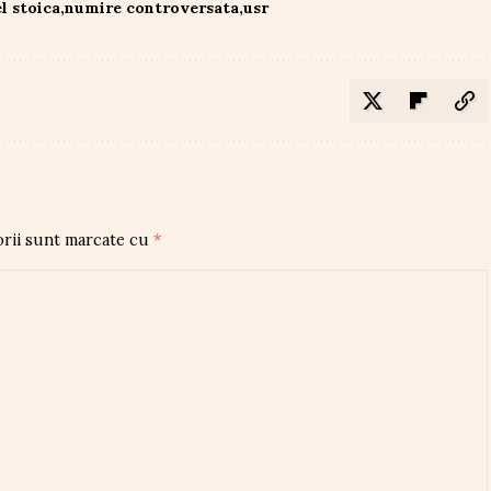
l stoica
numire controversata
usr
orii sunt marcate cu
*