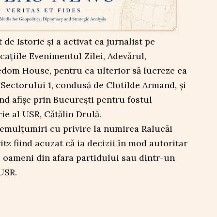
 de Istorie și a activat ca jurnalist pe
cațiile Evenimentul Zilei, Adevărul,
edom House, pentru ca ulterior să lucreze ca
a Sectorului 1, condusă de Clotilde Armand, și
ind afișe prin București pentru fostul
ie al USR, Cătălin Drulă.
nemulțumiri cu privire la numirea Ralucăi
tz fiind acuzat că ia decizii în mod autoritar
ii oameni din afara partidului sau dintr-un
USR.