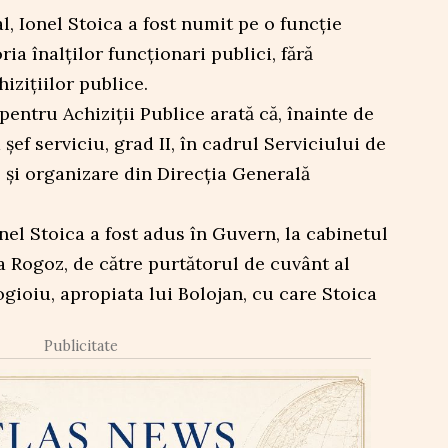
l, Ionel Stoica a fost numit pe o funcție
ia înalților funcționari publici, fără
izițiilor publice.
pentru Achiziții Publice arată că, înainte de
șef serviciu, grad II, în cadrul Serviciului de
e și organizare din Direcția Generală
nel Stoica a fost adus în Guvern, la cabinetul
 Rogoz, de către purtătorul de cuvânt al
gioiu, apropiata lui Bolojan, cu care Stoica
Publicitate