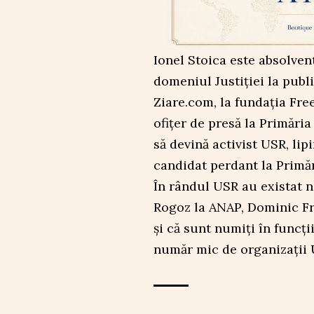
Ionel Stoica este absolvent
domeniul Justiției la publi
Ziare.com, la fundația Fre
ofițer de presă la Primări
să devină activist USR, lip
candidat perdant la Primăr
În rândul USR au existat 
Rogoz la ANAP, Dominic Fri
și că sunt numiți în funcț
număr mic de organizații 