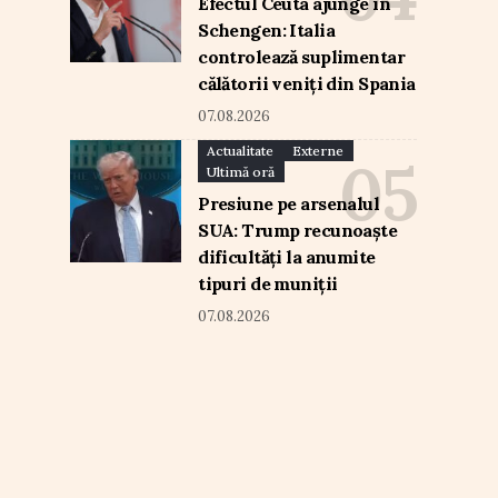
Efectul Ceuta ajunge în
Schengen: Italia
controlează suplimentar
călătorii veniți din Spania
07.08.2026
Actualitate
Externe
Ultimă oră
Presiune pe arsenalul
SUA: Trump recunoaște
dificultăți la anumite
tipuri de muniții
07.08.2026