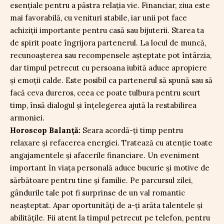
esențiale pentru a păstra relația vie. Financiar, ziua este
mai favorabilă, cu venituri stabile, iar unii pot face
achiziții importante pentru casă sau bijuterii. Starea ta
de spirit poate îngrijora partenerul. La locul de muncă,
recunoașterea sau recompensele așteptate pot întârzia,
dar timpul petrecut cu persoana iubită aduce apropiere
și emoții calde. Este posibil ca partenerul să spună sau să
facă ceva dureros, ceea ce poate tulbura pentru scurt
timp, însă dialogul și înțelegerea ajută la restabilirea
armoniei.
Horoscop Balanță:
Seara acordă-ți timp pentru
relaxare și refacerea energiei. Tratează cu atenție toate
angajamentele și afacerile financiare. Un eveniment
important în viața personală aduce bucurie și motive de
sărbătoare pentru tine și familie. Pe parcursul zilei,
gândurile tale pot fi surprinse de un val romantic
neașteptat. Apar oportunități de a-ți arăta talentele și
abilitățile. Fii atent la timpul petrecut pe telefon, pentru