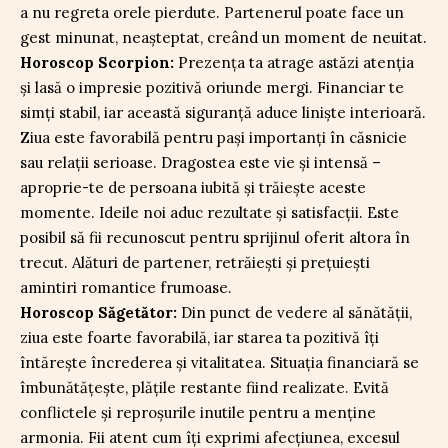
a nu regreta orele pierdute. Partenerul poate face un
gest minunat, neașteptat, creând un moment de neuitat.
Horoscop Scorpion:
Prezența ta atrage astăzi atenția
și lasă o impresie pozitivă oriunde mergi. Financiar te
simți stabil, iar această siguranță aduce liniște interioară.
Ziua este favorabilă pentru pași importanți în căsnicie
sau relații serioase. Dragostea este vie și intensă –
aproprie-te de persoana iubită și trăiește aceste
momente. Ideile noi aduc rezultate și satisfacții. Este
posibil să fii recunoscut pentru sprijinul oferit altora în
trecut. Alături de partener, retrăiești și prețuiești
amintiri romantice frumoase.
Horoscop Săgetător:
Din punct de vedere al sănătății,
ziua este foarte favorabilă, iar starea ta pozitivă îți
întărește încrederea și vitalitatea. Situația financiară se
îmbunătățește, plățile restante fiind realizate. Evită
conflictele și reproșurile inutile pentru a menține
armonia. Fii atent cum îți exprimi afecțiunea, excesul