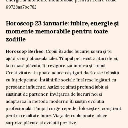
Horoscop 23 ianuarie: iubire, energie și
momente memorabile pentru toate
zodiile
Horoscop Berbec:
Copiii îți aduc bucurie seara și te
ajută să uiți oboseala zilei. Timpul petrecut alături de ei,
la o masă plăcută, îți revigorează mintea și trupul.
Creativitatea ta poate aduce câștiguri dacă este folosită
cu înțelepciune. Întâlnirile sociale întăresc legături cu
persoane influente. Astăzi te simți profund iubit și
susținut de partener. Învățarea de lucruri noi și
adaptarea la metode moderne îți susțin evoluția
profesională. Timpul curge repede, folosește-l conștient
pentru rezultate bune. Viața de cuplu poate aduce
surprize plăcute și evoluții pozitive.