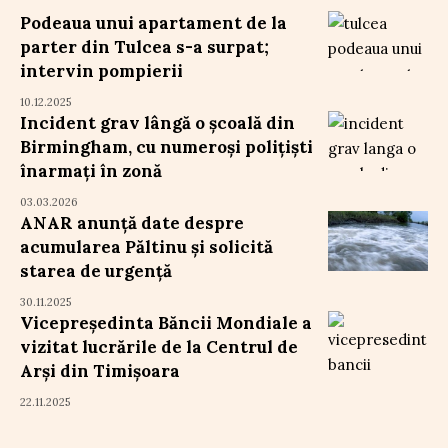
Podeaua unui apartament de la
parter din Tulcea s-a surpat;
intervin pompierii
10.12.2025
Incident grav lângă o școală din
Birmingham, cu numeroși polițiști
înarmați în zonă
03.03.2026
ANAR anunță date despre
acumularea Păltinu și solicită
starea de urgență
30.11.2025
Vicepreședinta Băncii Mondiale a
vizitat lucrările de la Centrul de
Arși din Timișoara
22.11.2025