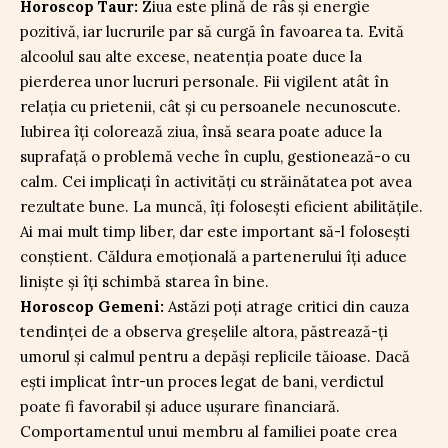
Horoscop Taur:
Ziua este plină de râs și energie
pozitivă, iar lucrurile par să curgă în favoarea ta. Evită
alcoolul sau alte excese, neatenția poate duce la
pierderea unor lucruri personale. Fii vigilent atât în
relația cu prietenii, cât și cu persoanele necunoscute.
Iubirea îți colorează ziua, însă seara poate aduce la
suprafață o problemă veche în cuplu, gestionează-o cu
calm. Cei implicați în activități cu străinătatea pot avea
rezultate bune. La muncă, îți folosești eficient abilitățile.
Ai mai mult timp liber, dar este important să-l folosești
conștient. Căldura emoțională a partenerului îți aduce
liniște și îți schimbă starea în bine.
Horoscop Gemeni:
Astăzi poți atrage critici din cauza
tendinței de a observa greșelile altora, păstrează-ți
umorul și calmul pentru a depăși replicile tăioase. Dacă
ești implicat într-un proces legat de bani, verdictul
poate fi favorabil și aduce ușurare financiară.
Comportamentul unui membru al familiei poate crea