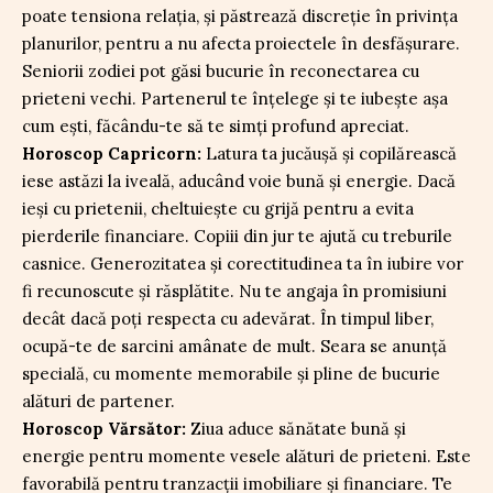
poate tensiona relația, și păstrează discreție în privința
planurilor, pentru a nu afecta proiectele în desfășurare.
Seniorii zodiei pot găsi bucurie în reconectarea cu
prieteni vechi. Partenerul te înțelege și te iubește așa
cum ești, făcându-te să te simți profund apreciat.
Horoscop Capricorn:
Latura ta jucăușă și copilărească
iese astăzi la iveală, aducând voie bună și energie. Dacă
ieși cu prietenii, cheltuiește cu grijă pentru a evita
pierderile financiare. Copiii din jur te ajută cu treburile
casnice. Generozitatea și corectitudinea ta în iubire vor
fi recunoscute și răsplătite. Nu te angaja în promisiuni
decât dacă poți respecta cu adevărat. În timpul liber,
ocupă-te de sarcini amânate de mult. Seara se anunță
specială, cu momente memorabile și pline de bucurie
alături de partener.
Horoscop Vărsător:
Ziua aduce sănătate bună și
energie pentru momente vesele alături de prieteni. Este
favorabilă pentru tranzacții imobiliare și financiare. Te