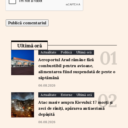
Ultimă oră
Actualitate
Politică
Ultimă oră
Aeroportul Arad rămâne fără
combustibil pentru avioane,
alimentarea fiind suspendată de peste o
săptămână
06.08.2026
Actualitate
Externe
Ultimă oră
Atac masiv asupra Kievului: 17 morți și
zeci de răniți, apărarea antiaeriană
depășită
06.08.2026