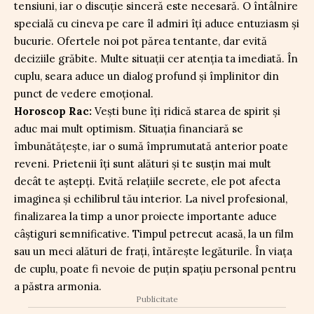
tensiuni, iar o discuție sinceră este necesară. O întâlnire
specială cu cineva pe care îl admiri îți aduce entuziasm și
bucurie. Ofertele noi pot părea tentante, dar evită
deciziile grăbite. Multe situații cer atenția ta imediată. În
cuplu, seara aduce un dialog profund și împlinitor din
punct de vedere emoțional.
Horoscop Rac:
Vești bune îți ridică starea de spirit și
aduc mai mult optimism. Situația financiară se
îmbunătățește, iar o sumă împrumutată anterior poate
reveni. Prietenii îți sunt alături și te susțin mai mult
decât te aștepți. Evită relațiile secrete, ele pot afecta
imaginea și echilibrul tău interior. La nivel profesional,
finalizarea la timp a unor proiecte importante aduce
câștiguri semnificative. Timpul petrecut acasă, la un film
sau un meci alături de frați, întărește legăturile. În viața
de cuplu, poate fi nevoie de puțin spațiu personal pentru
a păstra armonia.
Publicitate