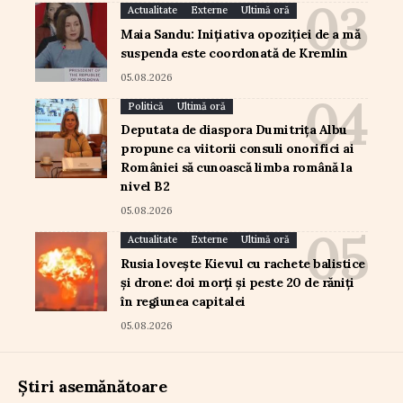
Actualitate
Externe
Ultimă oră
Maia Sandu: Inițiativa opoziției de a mă
suspenda este coordonată de Kremlin
05.08.2026
Politică
Ultimă oră
Deputata de diaspora Dumitrița Albu
propune ca viitorii consuli onorifici ai
României să cunoască limba română la
nivel B2
05.08.2026
Actualitate
Externe
Ultimă oră
Rusia lovește Kievul cu rachete balistice
și drone: doi morți și peste 20 de răniți
în regiunea capitalei
05.08.2026
Știri asemănătoare