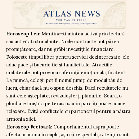
Horoscop Leu:
Menține-ți mintea activă prin lectură
sau activități stimulante. Noile contracte pot părea
promițătoare, dar nu grăbi investițiile financiare.
Folosește timpul liber pentru servicii dezinteresate, ele
aduc pace și bucurie ție și familiei tale. Atracțiile
unilaterale pot provoca suferință emoțională, fii atent.
La muncă, colegii pot fi nemulțumiți de modul tău de
lucru, chiar dacă nu o spun deschis. Dacă rezultatele nu
sunt cele așteptate, revizuiește-ți planurile. Seara, o
plimbare liniștită pe terasă sau în parc îți poate aduce
relaxare. Evită conflictele cu partenerul pentru a păstra
armonia zilei.
Horoscop Fecioară:
Comportamentul aspru poate
afecta armonia în cuplu, așa că respectul și atenția sunt