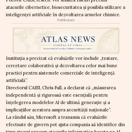
atacurile cibernetice, biosecuritatea și posibila utilizare a
inteligenței artificiale în dezvoltarea armelor chimice.
Publicitate
Instituția a precizat că evaluările vor include „testare,
cercetare colaborativă și dezvoltarea celor mai bune
practici pentru sistemele comerciale de inteligență
artificială”.
Directorul CAISI, Chris Fall, a declarat că „măsurarea
independentă și riguroasă este esențială pentru
înțelegerea modelelor AI de ultimă generație și a
implicațiilor acestora asupra securității naționale”.
La rândul său, Microsoft a transmis că evaluările
efectuate de guvern pot ajuta compania să identifice din
timp riscuri precum atacurile informatice bazate pe AI