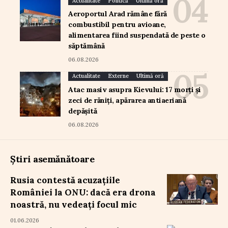
Actualitate
Politică
Ultimă oră
Aeroportul Arad rămâne fără
combustibil pentru avioane,
alimentarea fiind suspendată de peste o
săptămână
06.08.2026
Actualitate
Externe
Ultimă oră
Atac masiv asupra Kievului: 17 morți și
zeci de răniți, apărarea antiaeriană
depășită
06.08.2026
Știri asemănătoare
Rusia contestă acuzațiile
României la ONU: dacă era drona
noastră, nu vedeați focul mic
01.06.2026