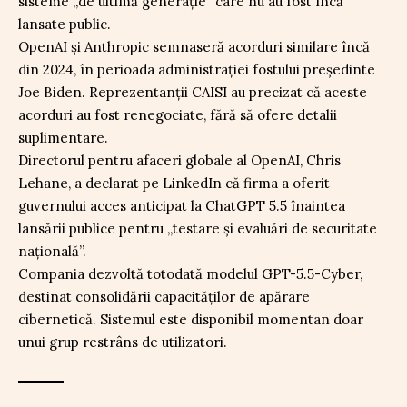
sisteme „de ultimă generație” care nu au fost încă
lansate public.
OpenAI și Anthropic semnaseră acorduri similare încă
din 2024, în perioada administrației fostului președinte
Joe Biden. Reprezentanții CAISI au precizat că aceste
acorduri au fost renegociate, fără să ofere detalii
suplimentare.
Directorul pentru afaceri globale al OpenAI, Chris
Lehane, a declarat pe LinkedIn că firma a oferit
guvernului acces anticipat la ChatGPT 5.5 înaintea
lansării publice pentru „testare și evaluări de securitate
națională”.
Compania dezvoltă totodată modelul GPT-5.5-Cyber,
destinat consolidării capacităților de apărare
cibernetică. Sistemul este disponibil momentan doar
unui grup restrâns de utilizatori.