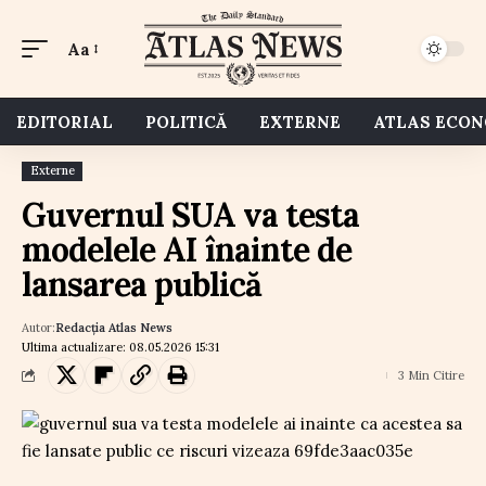
Aa
EDITORIAL
POLITICĂ
EXTERNE
ATLAS ECO
Externe
Guvernul SUA va testa
modelele AI înainte de
lansarea publică
Autor:
Redacția Atlas News
Ultima actualizare: 08.05.2026 15:31
3 Min Citire