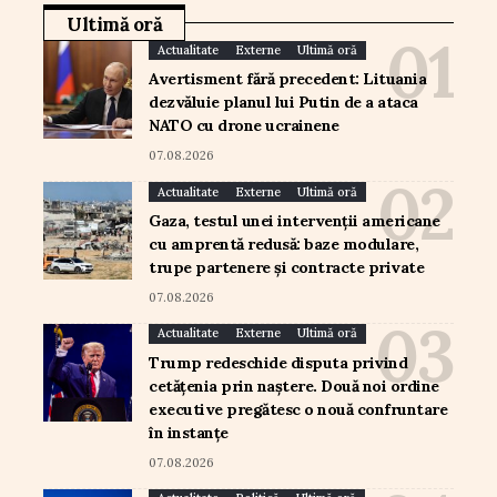
Ultimă oră
Actualitate
Externe
Ultimă oră
Avertisment fără precedent: Lituania
dezvăluie planul lui Putin de a ataca
NATO cu drone ucrainene
07.08.2026
Actualitate
Externe
Ultimă oră
Gaza, testul unei intervenții americane
cu amprentă redusă: baze modulare,
trupe partenere și contracte private
07.08.2026
Actualitate
Externe
Ultimă oră
Trump redeschide disputa privind
cetățenia prin naștere. Două noi ordine
executive pregătesc o nouă confruntare
în instanțe
07.08.2026