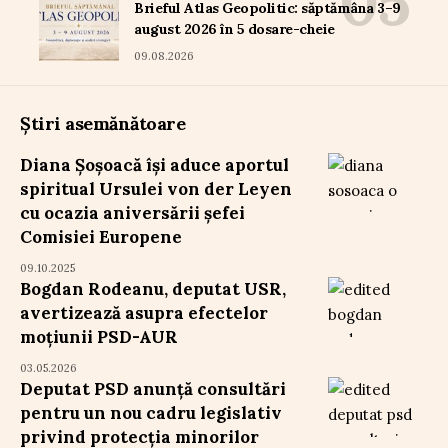
Brieful Atlas Geopolitic: săptămâna 3–9
august 2026 în 5 dosare-cheie
09.08.2026
Știri asemănătoare
Diana Șoșoacă își aduce aportul
spiritual Ursulei von der Leyen
cu ocazia aniversării șefei
Comisiei Europene
09.10.2025
Bogdan Rodeanu, deputat USR,
avertizează asupra efectelor
moțiunii PSD-AUR
03.05.2026
Deputat PSD anunță consultări
pentru un nou cadru legislativ
privind protecția minorilor