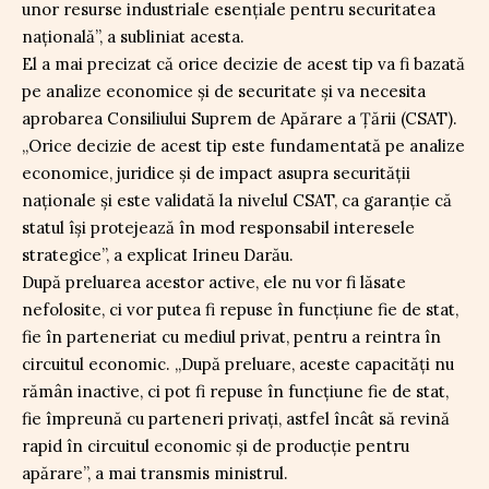
unor resurse industriale esenţiale pentru securitatea
naţională”, a subliniat acesta.
El a mai precizat că orice decizie de acest tip va fi bazată
pe analize economice și de securitate și va necesita
aprobarea Consiliului Suprem de Apărare a Țării (CSAT).
„Orice decizie de acest tip este fundamentată pe analize
economice, juridice şi de impact asupra securităţii
naţionale şi este validată la nivelul CSAT, ca garanţie că
statul îşi protejează în mod responsabil interesele
strategice”, a explicat Irineu Darău.
După preluarea acestor active, ele nu vor fi lăsate
nefolosite, ci vor putea fi repuse în funcțiune fie de stat,
fie în parteneriat cu mediul privat, pentru a reintra în
circuitul economic. „După preluare, aceste capacităţi nu
rămân inactive, ci pot fi repuse în funcţiune fie de stat,
fie împreună cu parteneri privaţi, astfel încât să revină
rapid în circuitul economic şi de producţie pentru
apărare”, a mai transmis ministrul.