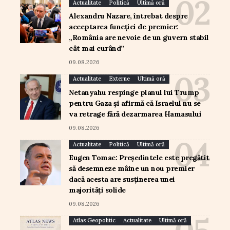
Actualitate
Politică
Ultimă oră
Alexandru Nazare, întrebat despre
acceptarea funcției de premier:
„România are nevoie de un guvern stabil
cât mai curând”
09.08.2026
Actualitate
Externe
Ultimă oră
Netanyahu respinge planul lui Trump
pentru Gaza și afirmă că Israelul nu se
va retrage fără dezarmarea Hamasului
09.08.2026
Actualitate
Politică
Ultimă oră
Eugen Tomac: Președintele este pregătit
să desemneze mâine un nou premier
dacă acesta are susținerea unei
majorități solide
09.08.2026
Atlas Geopolitic
Actualitate
Ultimă oră