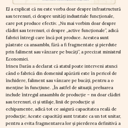
El a explicat că nu este vorba doar despre infrastructură
sau terenuri, ci despre unități industriale funcționale,
care pot produce efectiv. „Nu mai vorbim doar despre
clădiri sau terenuri, ci despre „active funcţionale”, adică
fabrici întregi care încă pot produce. Acestea sunt
păstrate ca ansamblu, fără a fi fragmentate şi pierdute
prin faliment sau vânzare pe bucăţi”, a precizat ministrul
Economiei.
Irineu Darău a declarat că statul poate interveni atunci
când o fabrică din domeniul apărării este în pericol de
închidere, faliment sau vânzare pe bucăți, pentru a o
menține în funcțiune. „În astfel de situaţii, preluarea
include întregul ansamblu de producţie – nu doar clădiri
sau terenuri, ci şi utilaje, linii de producţie şi
echipamente, adică tot ce asigură capacitatea reală de
producţie; Aceste capacităţi sunt tratate ca un tot unitar,
pentru a evita fragmentarea lor şi pierderea definitivă a