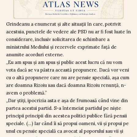
Grindeanu a enumerat și alte situații în care, potrivit
acestuia, punctele de vedere ale PSD nu ar fi fost luate în
considerare, inclusiv solicitarea de schimbare a
ministrului Mediului și rezervele exprimate față de
anumite acorduri externe.
„Eu am spus și am spus și public acest lucru că nu vom
vota dacă se va păstra această propunere. Dacă vor veni
cu o altă propunere care nu are pensie specială, așa cum
are doamna Rizoiu sau dacă doamna Rizoiu renunță, n-
avem o problemă.”
„Dar știți, ipocrizia asta e așa de frumoasă când vine din
partea acestui partid. S-a întemeiat partidul pe niște
principii principii din acestea politici publice fără pensii
speciale. (…) Iar când îi să propui oameni, vii și propui pe
unul cu pensie specială ca avocat al poporului sau vii și