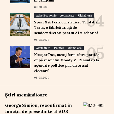
în campanii
08.08.2026
Atlas Economic
Actualitate
Ultimă oră
SpaceX și Tesla construiesc Terafab în
Texas, o fabrică uriașă de
semiconductori pentru AI și robotică
08.08.2026
Actualitate
Politică
Ultimă oră
Nicușor Dan, mesaj ferm către partide
după verdictul Moody’s: „Renunțați la
agendele politice și la discursul
electoral”
08.08.2026
Știri asemănătoare
George Simion, reconfirmat în
funcția de președinte al AUR