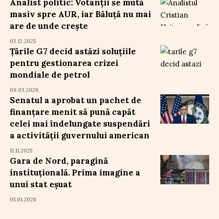
Analist politic: Votanții se mută
masiv spre AUR, iar Băluță nu mai
are de unde crește
03.12.2025
Țările G7 decid astăzi soluțiile
pentru gestionarea crizei
mondiale de petrol
09.03.2026
Senatul a aprobat un pachet de
finanțare menit să pună capăt
celei mai îndelungate suspendări
a activității guvernului american
11.11.2025
Gara de Nord, paragină
instituțională. Prima imagine a
unui stat eșuat
05.01.2026