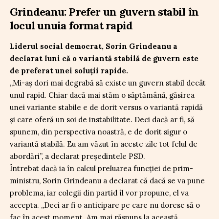
Grindeanu: Prefer un guvern stabil în
locul unuia format rapid
Liderul social democrat, Sorin Grindeanu a
declarat luni că o variantă stabilă de guvern este
de preferat unei soluții rapide.
„Mi-aș dori mai degrabă să existe un guvern stabil decât
unul rapid. Chiar dacă mai stăm o săptămână, găsirea
unei variante stabile e de dorit versus o variantă rapidă
și care oferă un soi de instabilitate. Deci dacă ar fi, să
spunem, din perspectiva noastră, e de dorit sigur o
variantă stabilă. Eu am văzut în aceste zile tot felul de
abordări”, a declarat președintele PSD.
Întrebat dacă ia în calcul preluarea funcției de prim-
ministru, Sorin Grindeanu a declarat că dacă se va pune
problema, iar colegii din partid îl vor propune, el va
accepta. „Deci ar fi o anticipare pe care nu doresc să o
fac în acest moment. Am mai răspuns la această