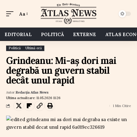
Aa
EDITORIAL
POLITICĂ
EXTERNE
ATLAS ECO
Politică
Ultimă oră
Grindeanu: Mi-aș dori mai
degrabă un guvern stabil
decât unul rapid
Autor:
Redacția Atlas News
Ultima actualizare: 11.05.2026 11:26
1 Min Citire