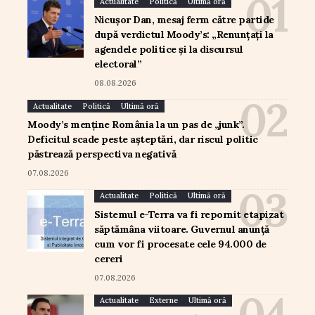
Actualitate
Politică
Ultimă oră
Nicușor Dan, mesaj ferm către partide
după verdictul Moody’s: „Renunțați la
agendele politice și la discursul
electoral”
08.08.2026
Actualitate
Politică
Ultimă oră
Moody’s menține România la un pas de „junk”.
Deficitul scade peste așteptări, dar riscul politic
păstrează perspectiva negativă
07.08.2026
Actualitate
Politică
Ultimă oră
Sistemul e-Terra va fi repornit etapizat
săptămâna viitoare. Guvernul anunță
cum vor fi procesate cele 94.000 de
cereri
07.08.2026
Actualitate
Externe
Ultimă oră