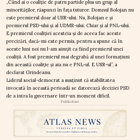
„Când ai o coaliție de patru partide plus un grup al
minorităților, răspunzi în fața tuturor. Domnul Bolojan nu
este premierul doar al USR-ului. Nu, Bolojan e și
premierul PSD-ului și al UDMR-ului. Chiar și al PNL-ului.
E premierul coaliției acesteia și de aceea fac aceste
precizări, dacă-mi este permis, pentru a spune că în
aceste luni noi nu l-am simțit ca fiind premierul unei
coaliții. A fost premierul mai degrabă al unei formațiuni
din această coaliție și aia nu e PNL-ul. E USR-ul”, a
declarat Grindeanu.
Liderul social-democrat a susținut că stabilitatea
invocată în această perioadă se datorează deciziei PSD
de a intra la guvernare într-un moment dificil.
Publicitate