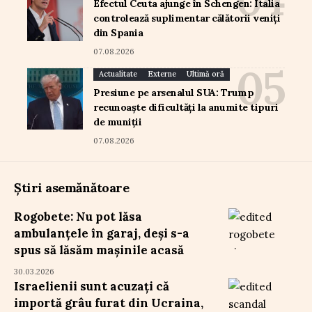
Efectul Ceuta ajunge în Schengen: Italia
controlează suplimentar călătorii veniți
din Spania
07.08.2026
Actualitate
Externe
Ultimă oră
Presiune pe arsenalul SUA: Trump
recunoaște dificultăți la anumite tipuri
de muniții
07.08.2026
Știri asemănătoare
Rogobete: Nu pot lăsa
ambulanțele în garaj, deși s-a
spus să lăsăm mașinile acasă
30.03.2026
Israelienii sunt acuzați că
importă grâu furat din Ucraina,