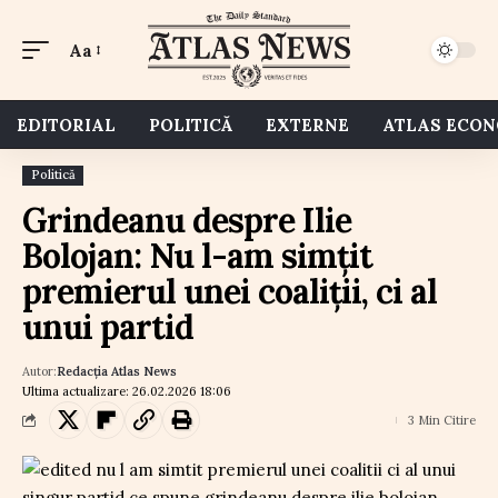
Aa
EDITORIAL
POLITICĂ
EXTERNE
ATLAS ECO
Politică
Grindeanu despre Ilie
Bolojan: Nu l-am simțit
premierul unei coaliții, ci al
unui partid
Autor:
Redacția Atlas News
Ultima actualizare: 26.02.2026 18:06
3 Min Citire