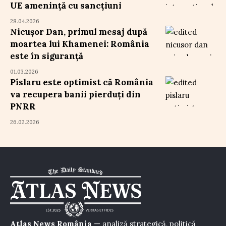
UE amenință cu sancțiuni
28.04.2026
Nicușor Dan, primul mesaj după
moartea lui Khamenei: România
este în siguranță
01.03.2026
Pîslaru este optimist că România
va recupera banii pierduți din
PNRR
26.02.2026
Atlas News România
— analiză strategică, politică