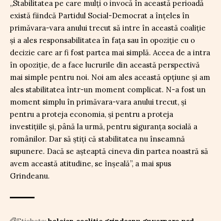
„Stabilitatea pe care mulți o invocă în această perioadă
există fiindcă Partidul Social-Democrat a înțeles în
primăvara-vara anului trecut să intre în această coaliție
și a ales responsabilitatea în fața sau în opoziție cu o
decizie care ar fi fost partea mai simplă. Aceea de a intra
în opoziție, de a face lucrurile din această perspectivă
mai simple pentru noi. Noi am ales această opțiune și am
ales stabilitatea într-un moment complicat. N-a fost un
moment simplu în primăvara-vara anului trecut, și
pentru a proteja economia, și pentru a proteja
investițiile și, până la urmă, pentru siguranța socială a
românilor. Dar să știți că stabilitatea nu înseamnă
supunere. Dacă se așteaptă cineva din partea noastră să
avem această atitudine, se înșeală”, a mai spus
Grindeanu.
Etichete:
bolojan
coaliție
grindeanu
guvernare
psd