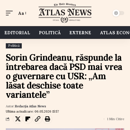
Aa
EDITORIAL
POLITICĂ
EXTERNE
ATLAS ECO
Politică
Sorin Grindeanu, răspunde la
întrebarea dacă PSD mai vrea
o guvernare cu USR: „Am
lăsat deschise toate
variantele”
Autor:
Redacția Atlas News
Ultima actualizare: 06.05.2026 15:57
1 Min Citire