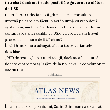
întrebat dacă mai vede posibilă o guvernare alături
de USR.
Liderul PSD a declarat că „dacă la acea consultare
internă pe care am făcut-o noi în urmă cu vreo două
săptămâni, am fi avut a doua întrebare dacă mai dorim
continuarea unei coaliții cu USR, eu cred că am fi avut
procent mai mare de 97,7 că nu”.
Însă, Grindeanu a adăugat că lasă toate variantele
deschise.
„PSD dorește găsirea unei soluții, dacă asta înseamnă ca
fiecare dintre noi să lăsăm de la noi ceva”, a concluzionat
liderul PSD.
Publicitate
În cadrul aceleiași emisiuni, Sorin Grindeanu a declarat