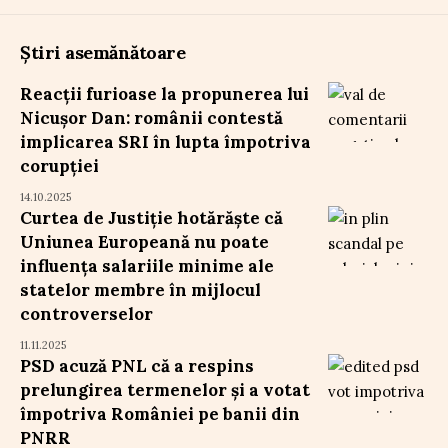
Știri asemănătoare
Reacții furioase la propunerea lui
Nicușor Dan: românii contestă
implicarea SRI în lupta împotriva
corupției
14.10.2025
Curtea de Justiție hotărăște că
Uniunea Europeană nu poate
influența salariile minime ale
statelor membre în mijlocul
controverselor
11.11.2025
PSD acuză PNL că a respins
prelungirea termenelor și a votat
împotriva României pe banii din
PNRR