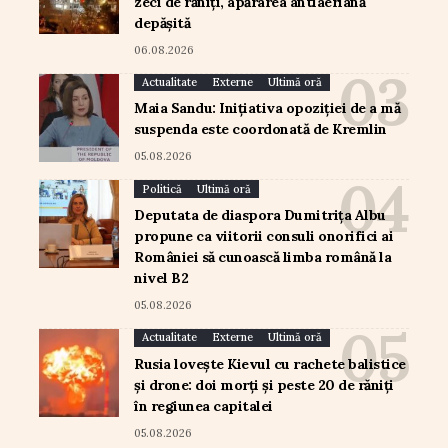
zeci de răniți, apărarea antiaeriană
depășită
06.08.2026
Actualitate
Externe
Ultimă oră
Maia Sandu: Inițiativa opoziției de a mă
suspenda este coordonată de Kremlin
05.08.2026
Politică
Ultimă oră
Deputata de diaspora Dumitrița Albu
propune ca viitorii consuli onorifici ai
României să cunoască limba română la
nivel B2
05.08.2026
Actualitate
Externe
Ultimă oră
Rusia lovește Kievul cu rachete balistice
și drone: doi morți și peste 20 de răniți
în regiunea capitalei
05.08.2026