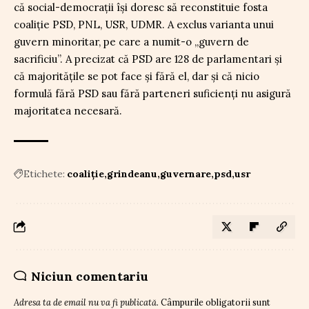
că social-democrații își doresc să reconstituie fosta
coaliție PSD, PNL, USR, UDMR. A exclus varianta unui
guvern minoritar, pe care a numit-o „guvern de
sacrificiu”. A precizat că PSD are 128 de parlamentari și
că majoritățile se pot face și fără el, dar și că nicio
formulă fără PSD sau fără parteneri suficienți nu asigură
majoritatea necesară.
Etichete:
coaliție
grindeanu
guvernare
psd
usr
Niciun comentariu
Adresa ta de email nu va fi publicată.
Câmpurile obligatorii sunt