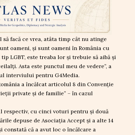
l să facă ce vrea, atâta timp cât nu atinge
ă sunt oameni, și sunt oameni în România cu
tip LGBT, este treaba lor și trebuie să aibă și
eilalți. Asta este punctul meu de vedere”, a
ul interviului pentru G4Media.
omânia a încălcat articolul 8 din Convenţie
eţii private şi de familie” – în cazul
respectiv, cu cinci voturi pentru şi două
tările depuse de Asociaţia Accept şi a alte 14
i constată că a avut loc o încălcare a