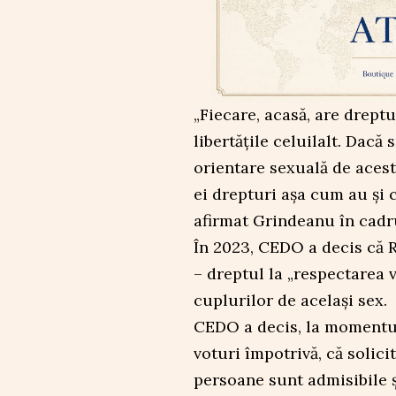
„Fiecare, acasă, are dreptu
libertățile celuilalt. Dac
orientare sexuală de acest 
ei drepturi așa cum au și c
afirmat Grindeanu în cadr
În 2023, CEDO a decis că R
– dreptul la „respectarea vi
cuplurilor de acelaşi sex.
CEDO a decis, la momentul 
voturi împotrivă, că solici
persoane sunt admisibile ş