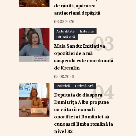
de răniți, apărarea
antiaeriană depășită
06.08.2026
Actualitate
Externe
Ultimă oră
Maia Sandu: Inițiativa
opoziției de a mă
suspenda este coordonată
de Kremlin
05.08.2026
Politică
Ultimă oră
Deputata de diaspora
Dumitrița Albu propune
ca viitorii consuli
onorifici ai României să
cunoască limba română la
nivel B2