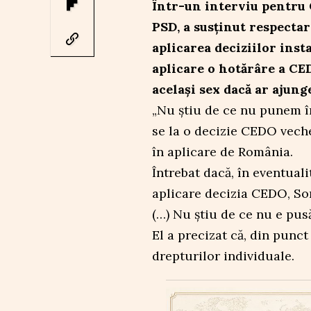
Într-un interviu pentru
PSD, a susținut respecta
aplicarea deciziilor ins
aplicare o hotărâre a CE
același sex dacă ar ajung
„Nu știu de ce nu punem în
se la o decizie CEDO veche
în aplicare de România.
Întrebat dacă, în eventuali
aplicare decizia CEDO, So
(…) Nu știu de ce nu e pusă
El a precizat că, din punc
drepturilor individuale.