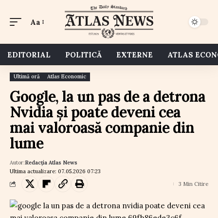
Aa
EDITORIAL
POLITICĂ
EXTERNE
ATLAS ECO
Ultimă oră
Atlas Economic
Google, la un pas de a detrona
Nvidia și poate deveni cea
mai valoroasă companie din
lume
Autor:
Redacția Atlas News
Ultima actualizare: 07.05.2026 07:23
3 Min Citire