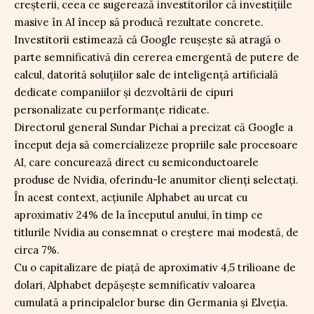
creșterii, ceea ce sugerează investitorilor că investițiile
masive în AI încep să producă rezultate concrete.
Investitorii estimează că Google reușește să atragă o
parte semnificativă din cererea emergentă de putere de
calcul, datorită soluțiilor sale de inteligență artificială
dedicate companiilor și dezvoltării de cipuri
personalizate cu performanțe ridicate.
Directorul general Sundar Pichai a precizat că Google a
început deja să comercializeze propriile sale procesoare
AI, care concurează direct cu semiconductoarele
produse de Nvidia, oferindu-le anumitor clienți selectați.
În acest context, acțiunile Alphabet au urcat cu
aproximativ 24% de la începutul anului, în timp ce
titlurile Nvidia au consemnat o creștere mai modestă, de
circa 7%.
Cu o capitalizare de piață de aproximativ 4,5 trilioane de
dolari, Alphabet depășește semnificativ valoarea
cumulată a principalelor burse din Germania și Elveția.