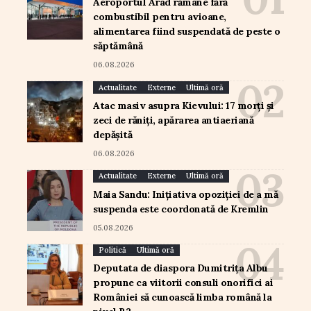
Aeroportul Arad rămâne fără
combustibil pentru avioane,
alimentarea fiind suspendată de peste o
săptămână
06.08.2026
Actualitate
Externe
Ultimă oră
Atac masiv asupra Kievului: 17 morți și
zeci de răniți, apărarea antiaeriană
depășită
06.08.2026
Actualitate
Externe
Ultimă oră
Maia Sandu: Inițiativa opoziției de a mă
suspenda este coordonată de Kremlin
05.08.2026
Politică
Ultimă oră
Deputata de diaspora Dumitrița Albu
propune ca viitorii consuli onorifici ai
României să cunoască limba română la