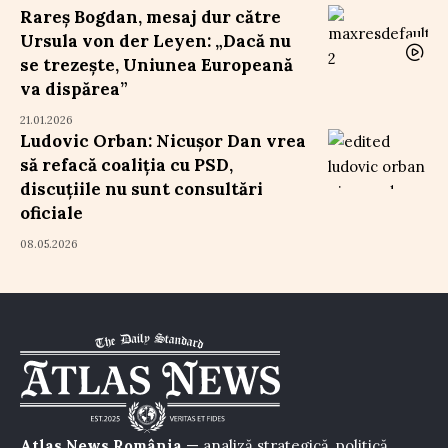
Rareș Bogdan, mesaj dur către
Ursula von der Leyen: „Dacă nu
se trezește, Uniunea Europeană
va dispărea”
21.01.2026
Ludovic Orban: Nicușor Dan vrea
să refacă coaliția cu PSD,
discuțiile nu sunt consultări
oficiale
08.05.2026
Atlas News România
— analiză strategică, politică