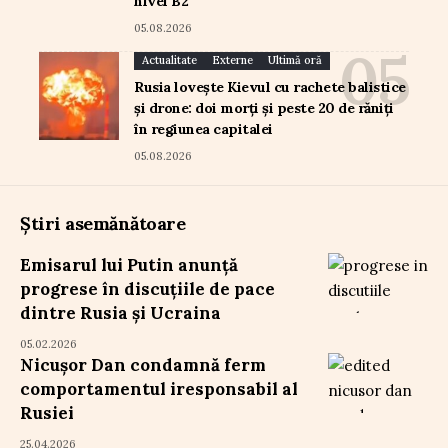
nivel B2
05.08.2026
Actualitate
Externe
Ultimă oră
Rusia lovește Kievul cu rachete balistice
și drone: doi morți și peste 20 de răniți
în regiunea capitalei
05.08.2026
Știri asemănătoare
Emisarul lui Putin anunță
progrese în discuțiile de pace
dintre Rusia și Ucraina
05.02.2026
Nicușor Dan condamnă ferm
comportamentul iresponsabil al
Rusiei
25.04.2026