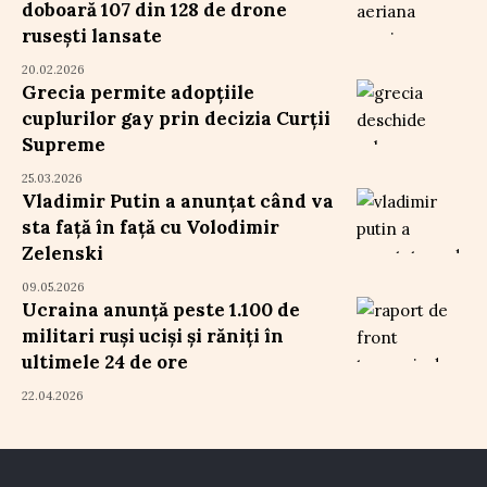
doboară 107 din 128 de drone
rusești lansate
20.02.2026
Grecia permite adopțiile
cuplurilor gay prin decizia Curții
Supreme
25.03.2026
Vladimir Putin a anunțat când va
sta față în față cu Volodimir
Zelenski
09.05.2026
Ucraina anunță peste 1.100 de
militari ruși uciși și răniți în
ultimele 24 de ore
22.04.2026