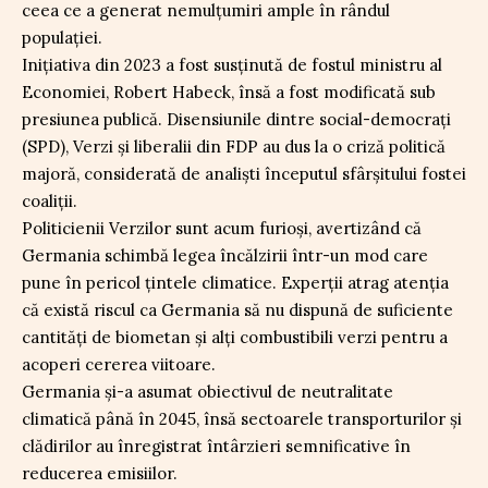
ceea ce a generat nemulțumiri ample în rândul
populației.
Inițiativa din 2023 a fost susținută de fostul ministru al
Economiei, Robert Habeck, însă a fost modificată sub
presiunea publică. Disensiunile dintre social-democrați
(SPD), Verzi și liberalii din FDP au dus la o criză politică
majoră, considerată de analiști începutul sfârșitului fostei
coaliții.
Politicienii Verzilor sunt acum furioși, avertizând că
Germania schimbă legea încălzirii într-un mod care
pune în pericol țintele climatice. Experții atrag atenția
că există riscul ca Germania să nu dispună de suficiente
cantități de biometan și alți combustibili verzi pentru a
acoperi cererea viitoare.
Germania și-a asumat obiectivul de neutralitate
climatică până în 2045, însă sectoarele transporturilor și
clădirilor au înregistrat întârzieri semnificative în
reducerea emisiilor.