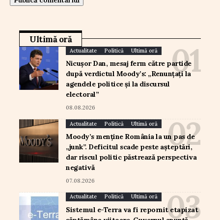
Ultimă oră
Actualitate
Politică
Ultimă oră
Nicușor Dan, mesaj ferm către partide
după verdictul Moody’s: „Renunțați la
agendele politice și la discursul
electoral”
08.08.2026
Actualitate
Politică
Ultimă oră
Moody’s menține România la un pas de
„junk”. Deficitul scade peste așteptări,
dar riscul politic păstrează perspectiva
negativă
07.08.2026
Actualitate
Politică
Ultimă oră
Sistemul e-Terra va fi repornit etapizat
săptămâna viitoare. Guvernul anunță