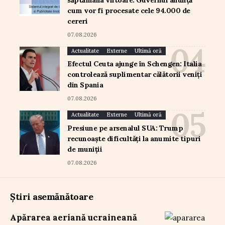
cum vor fi procesate cele 94.000 de
cereri
07.08.2026
Actualitate
Externe
Ultimă oră
Efectul Ceuta ajunge în Schengen: Italia
controlează suplimentar călătorii veniți
din Spania
07.08.2026
Actualitate
Externe
Ultimă oră
Presiune pe arsenalul SUA: Trump
recunoaște dificultăți la anumite tipuri
de muniții
07.08.2026
Știri asemănătoare
Apărarea aeriană ucraineană