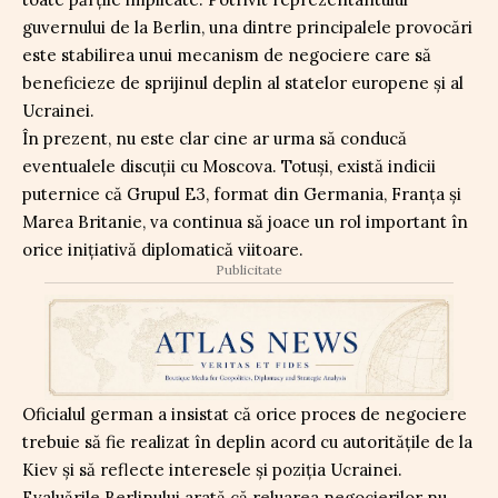
guvernului de la Berlin, una dintre principalele provocări
este stabilirea unui mecanism de negociere care să
beneficieze de sprijinul deplin al statelor europene și al
Ucrainei.
În prezent, nu este clar cine ar urma să conducă
eventualele discuții cu Moscova. Totuși, există indicii
puternice că Grupul E3, format din Germania, Franța și
Marea Britanie, va continua să joace un rol important în
orice inițiativă diplomatică viitoare.
Publicitate
Oficialul german a insistat că orice proces de negociere
trebuie să fie realizat în deplin acord cu autoritățile de la
Kiev și să reflecte interesele și poziția Ucrainei.
Evaluările Berlinului arată că reluarea negocierilor nu