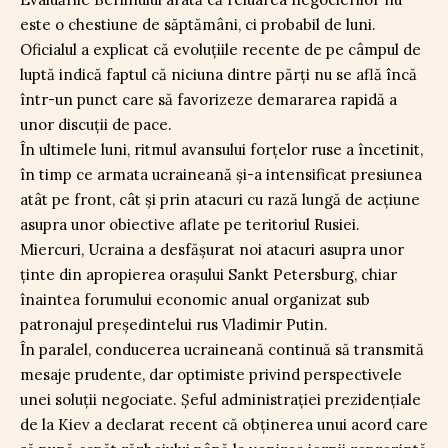
este o chestiune de săptămâni, ci probabil de luni.
Oficialul a explicat că evoluțiile recente de pe câmpul de
luptă indică faptul că niciuna dintre părți nu se află încă
într-un punct care să favorizeze demararea rapidă a
unor discuții de pace.
În ultimele luni, ritmul avansului forțelor ruse a încetinit,
în timp ce armata ucraineană și-a intensificat presiunea
atât pe front, cât și prin atacuri cu rază lungă de acțiune
asupra unor obiective aflate pe teritoriul Rusiei.
Miercuri, Ucraina a desfășurat noi atacuri asupra unor
ținte din apropierea orașului Sankt Petersburg, chiar
înaintea forumului economic anual organizat sub
patronajul președintelui rus Vladimir Putin.
În paralel, conducerea ucraineană continuă să transmită
mesaje prudente, dar optimiste privind perspectivele
unei soluții negociate. Șeful administrației prezidențiale
de la Kiev a declarat recent că obținerea unui acord care