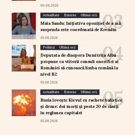
06.08.2026
Actualitate
Externe
Ultimă oră
Maia Sandu: Inițiativa opoziției de a mă
suspenda este coordonată de Kremlin
05.08.2026
Politică
Ultimă oră
Deputata de diaspora Dumitrița Albu
propune ca viitorii consuli onorifici ai
României să cunoască limba română la
nivel B2
05.08.2026
Actualitate
Externe
Ultimă oră
Rusia lovește Kievul cu rachete balistice
și drone: doi morți și peste 20 de răniți
în regiunea capitalei
05.08.2026