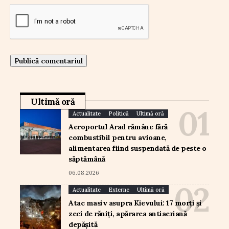
Ultimă oră
Actualitate
Politică
Ultimă oră
Aeroportul Arad rămâne fără
combustibil pentru avioane,
alimentarea fiind suspendată de peste o
săptămână
06.08.2026
Actualitate
Externe
Ultimă oră
Atac masiv asupra Kievului: 17 morți și
zeci de răniți, apărarea antiaeriană
depășită