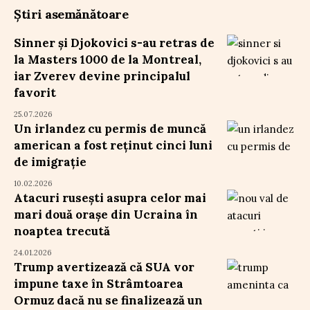
Știri asemănătoare
Sinner și Djokovici s-au retras de
la Masters 1000 de la Montreal,
iar Zverev devine principalul
favorit
25.07.2026
Un irlandez cu permis de muncă
american a fost reținut cinci luni
de imigrație
10.02.2026
Atacuri rusești asupra celor mai
mari două orașe din Ucraina în
noaptea trecută
24.01.2026
Trump avertizează că SUA vor
impune taxe în Strâmtoarea
Ormuz dacă nu se finalizează un