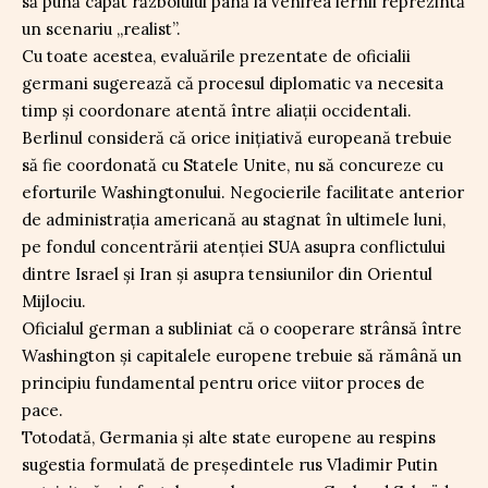
să pună capăt războiului până la venirea iernii reprezintă
un scenariu „realist”.
Cu toate acestea, evaluările prezentate de oficialii
germani sugerează că procesul diplomatic va necesita
timp și coordonare atentă între aliații occidentali.
Berlinul consideră că orice inițiativă europeană trebuie
să fie coordonată cu Statele Unite, nu să concureze cu
eforturile Washingtonului. Negocierile facilitate anterior
de administrația americană au stagnat în ultimele luni,
pe fondul concentrării atenției SUA asupra conflictului
dintre Israel și Iran și asupra tensiunilor din Orientul
Mijlociu.
Oficialul german a subliniat că o cooperare strânsă între
Washington și capitalele europene trebuie să rămână un
principiu fundamental pentru orice viitor proces de
pace.
Totodată, Germania și alte state europene au respins
sugestia formulată de președintele rus Vladimir Putin