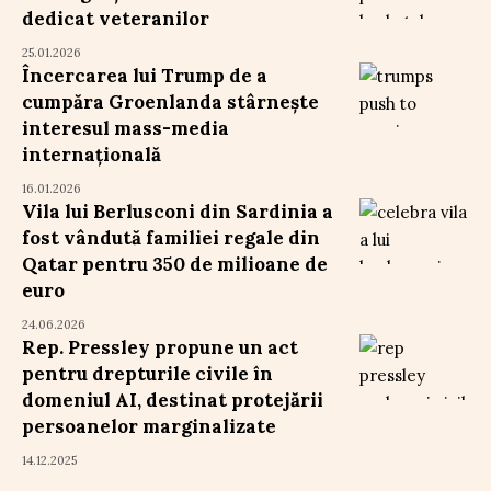
dedicat veteranilor
25.01.2026
Încercarea lui Trump de a
cumpăra Groenlanda stârnește
interesul mass-media
internațională
16.01.2026
Vila lui Berlusconi din Sardinia a
fost vândută familiei regale din
Qatar pentru 350 de milioane de
euro
24.06.2026
Rep. Pressley propune un act
pentru drepturile civile în
domeniul AI, destinat protejării
persoanelor marginalizate
14.12.2025