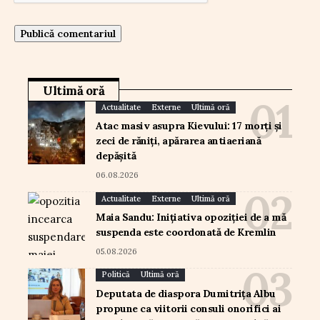
Ultimă oră
Actualitate
Externe
Ultimă oră
Atac masiv asupra Kievului: 17 morți și
zeci de răniți, apărarea antiaeriană
depășită
06.08.2026
Actualitate
Externe
Ultimă oră
Maia Sandu: Inițiativa opoziției de a mă
suspenda este coordonată de Kremlin
05.08.2026
Politică
Ultimă oră
Deputata de diaspora Dumitrița Albu
propune ca viitorii consuli onorifici ai