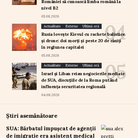
României să cunoască limba română la
nivel B2
05.08.2026
Actualitate
Externe
Ultimă oră
Rusia lovește Kievul cu rachete balistice
și drone: doi morți și peste 20 de răniți
în regiunea capitalei
05.08.2026
Actualitate
Externe
Ultimă oră
Israel și Liban reiau negocierile mediate
de SUA, discuțiile de la Roma putând
influența securitatea regională
04.08.2026
Știri asemănătoare
SUA: Bărbatul împușcat de agenții
de imigrație era asistent medical