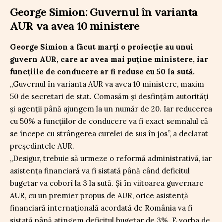
George Simion: Guvernul în varianta
AUR va avea 10 ministere
George Simion a făcut marți o proiecție au unui
guvern AUR, care ar avea mai puține ministere, iar
funcțiile de conducere ar fi reduse cu 50 la sută.
„Guvernul în varianta AUR va avea 10 ministere, maxim
50 de secretari de stat. Comasăm și desfințăm autorități
și agenții până ajungem la un număr de 20. Iar reducerea
cu 50% a funcțiilor de conducere va fi exact semnalul că
se începe cu strângerea curelei de sus în jos”, a declarat
președintele AUR.
„Desigur, trebuie să urmeze o reformă administrativă, iar
asistența financiară va fi sistată până când deficitul
bugetar va coborî la 3 la sută. Și în viitoarea guvernare
AUR, cu un premier propus de AUR, orice asistență
financiară internațională acordată de România va fi
sistată până atingem deficitul bugetar de 3%. E vorba de