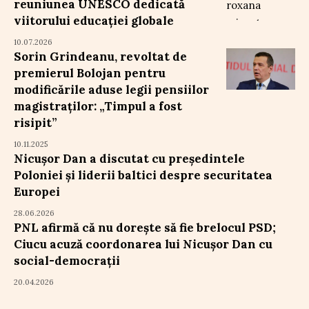
reuniunea UNESCO dedicată
viitorului educației globale
10.07.2026
Sorin Grindeanu, revoltat de
premierul Bolojan pentru
modificările aduse legii pensiilor
magistraților: „Timpul a fost
risipit”
10.11.2025
Nicușor Dan a discutat cu președintele
Poloniei și liderii baltici despre securitatea
Europei
28.06.2026
PNL afirmă că nu dorește să fie brelocul PSD;
Ciucu acuză coordonarea lui Nicușor Dan cu
social-democrații
20.04.2026