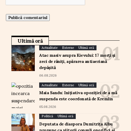
Ultimă oră
Actualitate
Externe
Ultimă oră
Atac masiv asupra Kievului: 17 morți și
zeci de răniți, apărarea antiaeriană
depășită
06.08.2026
Actualitate
Externe
Ultimă oră
Maia Sandu: Inițiativa opoziției de a mă
suspenda este coordonată de Kremlin
05.08.2026
Politică
Ultimă oră
Deputata de diaspora Dumitrița Albu
propune ca viitorii consuli onorifici ai