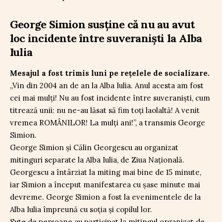
George Simion susține că nu au avut
loc incidente între suveraniști la Alba
Iulia
Mesajul a fost trimis luni pe rețelele de socializare.
„Vin din 2004 an de an la Alba Iulia. Anul acesta am fost
cei mai mulți! Nu au fost incidente între suveraniști, cum
titrează unii: nu ne-au lăsat să fim toți laolaltă! A venit
vremea ROMÂNILOR! La mulți ani!”, a transmis George
Simion.
George Simion și Călin Georgescu au organizat
mitinguri separate la Alba Iulia, de Ziua Națională.
Georgescu a întârziat la miting mai bine de 15 minute,
iar Simion a început manifestarea cu șase minute mai
devreme. George Simion a fost la evenimentele de la
Alba Iulia împreună cu soția și copilul lor.
Sute de persoane au participat la mitingul organizat de