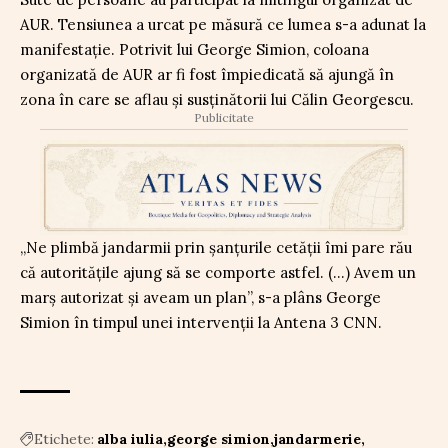
AUR. Tensiunea a urcat pe măsură ce lumea s-a adunat la
manifestație. Potrivit lui George Simion, coloana
organizată de AUR ar fi fost împiedicată să ajungă în
zona în care se aflau și susținătorii lui Călin Georgescu.
Publicitate
„Ne plimbă jandarmii prin șanțurile cetății îmi pare rău
că autoritățile ajung să se comporte astfel. (…) Avem un
marș autorizat și aveam un plan”, s-a plâns George
Simion în timpul unei intervenții la Antena 3 CNN.
Etichete:
alba iulia
george simion
jandarmerie