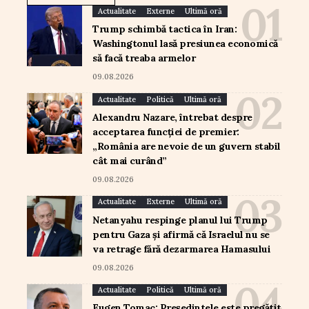
Actualitate
Externe
Ultimă oră
Trump schimbă tactica în Iran:
Washingtonul lasă presiunea economică
să facă treaba armelor
09.08.2026
Actualitate
Politică
Ultimă oră
Alexandru Nazare, întrebat despre
acceptarea funcției de premier:
„România are nevoie de un guvern stabil
cât mai curând”
09.08.2026
Actualitate
Externe
Ultimă oră
Netanyahu respinge planul lui Trump
pentru Gaza și afirmă că Israelul nu se
va retrage fără dezarmarea Hamasului
09.08.2026
Actualitate
Politică
Ultimă oră
Eugen Tomac: Președintele este pregătit