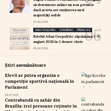
să desemneze mâine un nou premier
dacă acesta are susținerea unei
majorități solide
09.08.2026
Atlas Geopolitic
Actualitate
Ultimă oră
Brieful Atlas Geopolitic: săptămâna 3–9
august 2026 în 5 dosare-cheie
09.08.2026
Știri asemănătoare
Elevii ar putea organiza o
competiție sportivă națională în
Parlament
08.12.2025
Contrabandă cu zahăr din
Brazilia: trei persoane reținute în