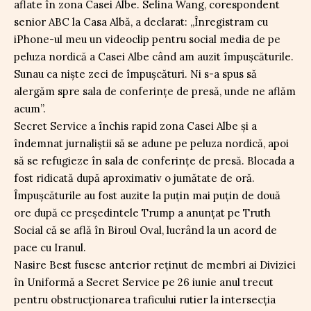
aflate în zona Casei Albe. Selina Wang, corespondent
senior ABC la Casa Albă, a declarat: „Înregistram cu
iPhone-ul meu un videoclip pentru social media de pe
peluza nordică a Casei Albe când am auzit împușcăturile.
Sunau ca niște zeci de împușcături. Ni s-a spus să
alergăm spre sala de conferințe de presă, unde ne aflăm
acum”.
Secret Service a închis rapid zona Casei Albe și a
îndemnat jurnaliștii să se adune pe peluza nordică, apoi
să se refugieze în sala de conferințe de presă. Blocada a
fost ridicată după aproximativ o jumătate de oră.
Împușcăturile au fost auzite la puțin mai puțin de două
ore după ce președintele Trump a anunțat pe Truth
Social că se află în Biroul Oval, lucrând la un acord de
pace cu Iranul.
Nasire Best fusese anterior reținut de membri ai Diviziei
în Uniformă a Secret Service pe 26 iunie anul trecut
pentru obstrucționarea traficului rutier la intersecția