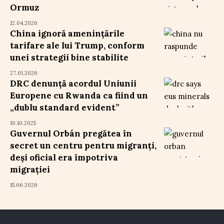
Ormuz
12.04.2026
China ignoră amenințările
tarifare ale lui Trump, conform
unei strategii bine stabilite
27.01.2026
DRC denunță acordul Uniunii
Europene cu Rwanda ca fiind un
„dublu standard evident”
10.10.2025
Guvernul Orbán pregătea în
secret un centru pentru migranți,
deși oficial era împotriva
migrației
15.06.2026