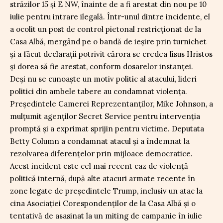
străzilor 15 și E NW, înainte de a fi arestat din nou pe 10
iulie pentru intrare ilegală. Într-unul dintre incidente, el
a ocolit un post de control pietonal restricționat de la
Casa Albă, mergând pe o bandă de ieșire prin turnichet
și a făcut declarații potrivit cărora se credea Iisus Hristos
și dorea să fie arestat, conform dosarelor instanței.
Deși nu se cunoaște un motiv politic al atacului, lideri
politici din ambele tabere au condamnat violența.
Președintele Camerei Reprezentanților, Mike Johnson, a
mulțumit agenților Secret Service pentru intervenția
promptă și a exprimat sprijin pentru victime. Deputata
Betty Column a condamnat atacul și a îndemnat la
rezolvarea diferențelor prin mijloace democratice.
Acest incident este cel mai recent caz de violență
politică internă, după alte atacuri armate recente în
zone legate de președintele Trump, inclusiv un atac la
cina Asociației Corespondenților de la Casa Albă și o
tentativă de asasinat la un miting de campanie în iulie