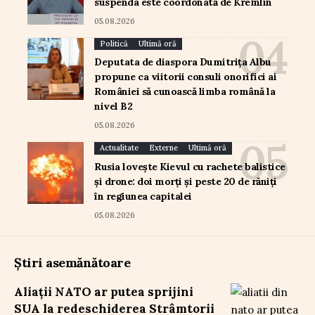
suspenda este coordonată de Kremlin
05.08.2026
Politică
Ultimă oră
Deputata de diaspora Dumitrița Albu
propune ca viitorii consuli onorifici ai
României să cunoască limba română la
nivel B2
05.08.2026
Actualitate
Externe
Ultimă oră
Rusia lovește Kievul cu rachete balistice
și drone: doi morți și peste 20 de răniți
în regiunea capitalei
05.08.2026
Știri asemănătoare
Aliații NATO ar putea sprijini
SUA la redeschiderea Strâmtorii