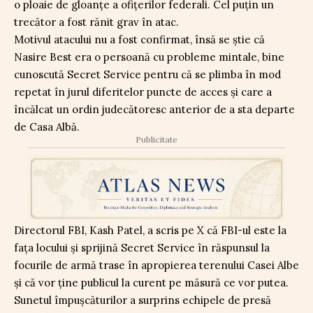
o ploaie de gloanțe a ofițerilor federali. Cel puțin un
trecător a fost rănit grav în atac.
Motivul atacului nu a fost confirmat, însă se știe că
Nasire Best era o persoană cu probleme mintale, bine
cunoscută Secret Service pentru că se plimba în mod
repetat în jurul diferitelor puncte de acces și care a
încălcat un ordin judecătoresc anterior de a sta departe
de Casa Albă.
Publicitate
Directorul FBI, Kash Patel, a scris pe X că FBI-ul este la
fața locului și sprijină Secret Service în răspunsul la
focurile de armă trase în apropierea terenului Casei Albe
și că vor ține publicul la curent pe măsură ce vor putea.
Sunetul împușcăturilor a surprins echipele de presă