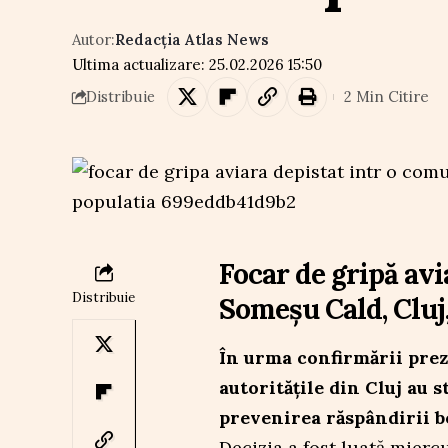
Autor:
Redacția Atlas News
Ultima actualizare: 25.02.2026 15:50
2 Min Citire
Distribuie
Focar de gripă av
Distribuie
Someșu Cald, Cluj
În urma confirmării prez
autoritățile din Cluj au s
prevenirea răspândirii bo
Decizia a fost luată miercu