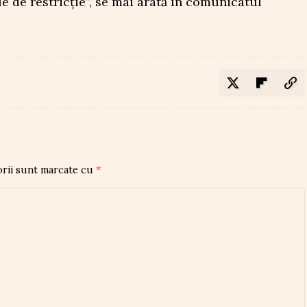
le de restricție”, se mai arată în comunicatul
orii sunt marcate cu
*