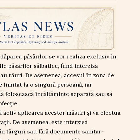
dăparea păsărilor se vor realiza exclusiv în
le păsărilor sălbatice, fiind interzisă
 sau râuri. De asemenea, accesul în zona de
e limitat la o singură persoană, iar
 să folosească încălțăminte separată sau să
fecție.
activ aplicarea acestor măsuri și va efectua
tații. De asemenea, este interzisă
în târguri sau fără documente sanitar-