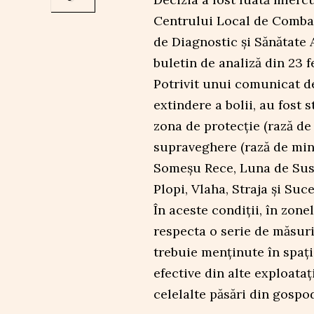
Centrului Local de Combate
de Diagnostic și Sănătate 
buletin de analiză din 23 f
Potrivit unui comunicat de
extindere a bolii, au fost 
zona de protecție (rază de
supraveghere (rază de min. 
Someșu Rece, Luna de Sus, 
Plopi, Vlaha, Straja și Suc
În aceste condiții, în zone
respecta o serie de măsuri
trebuie menținute în spații
efective din alte exploataț
celelalte păsări din gospod