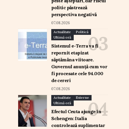
peste așteptări, dar riscul
politic păstrează
perspectiva negativă
07.08.2026
Actualitate
Politică
Ultimă oră
Sistemul e-Terra va fi
repornit etapizat
săptămâna viitoare.
Guvernul anunță cum vor
fi procesate cele 94.000
de cereri
07.08.2026
Actualitate
Externe
Ultimă oră
Efectul Ceuta ajunge în
Schengen: Italia
controlează suplimentar