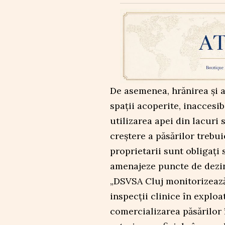
De asemenea, hrănirea și a
spații acoperite, inaccesibi
utilizarea apei din lacuri
creștere a păsărilor trebui
proprietarii sunt obligați
amenajeze puncte de dezin
„DSVSA Cluj monitorizează 
inspecții clinice în exploa
comercializarea păsărilor 