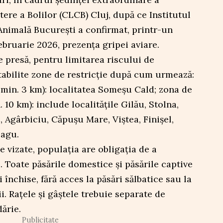
re a Bolilor (CLCB) Cluj, după ce Institutul
Animală București a confirmat, printr-un
ebruarie 2026, prezența gripei aviare.
 presă, pentru limitarea riscului de
stabilite zone de restricție după cum urmează:
 min. 3 km): localitatea Someșu Cald; zona de
10 km): include localitățile Gilău, Stolna,
Agârbiciu, Căpușu Mare, Viștea, Finișel,
eagu.
le vizate, populația are obligația de a
. Toate păsările domestice și păsările captive
 închise, fără acces la păsări sălbatice sau la
ii. Rațele și gâștele trebuie separate de
ărie.
Publicitate