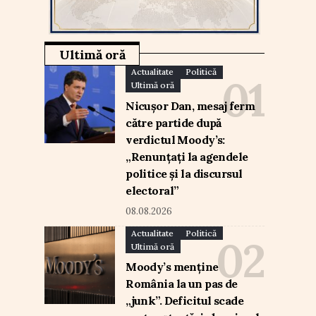
Ultimă oră
Actualitate
Politică
Ultimă oră
Nicușor Dan, mesaj ferm
către partide după
verdictul Moody’s:
„Renunțați la agendele
politice și la discursul
electoral”
08.08.2026
Actualitate
Politică
Ultimă oră
Moody’s menține
România la un pas de
„junk”. Deficitul scade