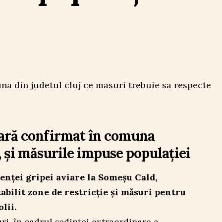
iară confirmat în comuna
, și măsurile impuse populației
enței gripei aviare la Someșu Cald,
tabilit zone de restricție și măsuri pentru
lii.
ri, în cadrul ședinței extraordinare a