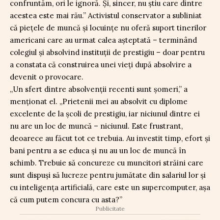
confruntăm, ori le ignoră. Și, sincer, nu știu care dintre
acestea este mai rău.” Activistul conservator a subliniat
că piețele de muncă și locuințe nu oferă suport tinerilor
americani care au urmat calea așteptată – terminând
colegiul și absolvind instituții de prestigiu – doar pentru
a constata că construirea unei vieți după absolvire a
devenit o provocare.
„Un sfert dintre absolvenții recenti sunt șomeri,” a
menționat el. „Prietenii mei au absolvit cu diplome
excelente de la școli de prestigiu, iar niciunul dintre ei
nu are un loc de muncă – niciunul. Este frustrant,
deoarece au făcut tot ce trebuia. Au investit timp, efort și
bani pentru a se educa și nu au un loc de muncă în
schimb. Trebuie să concureze cu muncitori străini care
sunt dispuși să lucreze pentru jumătate din salariul lor și
cu inteligența artificială, care este un supercomputer, așa
că cum putem concura cu asta?”
Publicitate