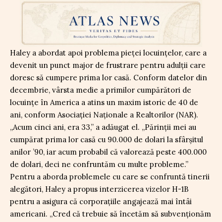
Haley a abordat apoi problema pieței locuințelor, care a
devenit un punct major de frustrare pentru adulții care
doresc să cumpere prima lor casă. Conform datelor din
decembrie, vârsta medie a primilor cumpărători de
locuințe în America a atins un maxim istoric de 40 de
ani, conform Asociației Naționale a Realtorilor (NAR).
„Acum cinci ani, era 33,” a adăugat el. „Părinții mei au
cumpărat prima lor casă cu 90.000 de dolari la sfârșitul
anilor ’90, iar acum probabil că valorează peste 400.000
de dolari, deci ne confruntăm cu multe probleme.”
Pentru a aborda problemele cu care se confruntă tinerii
alegători, Haley a propus interzicerea vizelor H-1B
pentru a asigura că corporațiile angajează mai întâi
americani. „Cred că trebuie să încetăm să subvenționăm