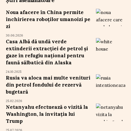
Știri asemănătoare
Noua afacere în China permite
închirierea roboților umanoizi pe
zi
30.06.2026
Casa Albă dă undă verde
extinderii extracției de petrol și
gaze în refugiu național pentru
faună sălbatică din Alaska
24.10.2025
Rusia va aloca mai multe venituri
din petrol fondului de rezervă
bugetară
25.02.2026
Netanyahu efectuează o vizită la
Washington, la invitația lui
Trump
25.07.2026