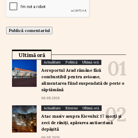
Ultimă oră
Actualitate
Politică
Ultimă oră
Aeroportul Arad rămâne fără
combustibil pentru avioane,
alimentarea fiind suspendată de peste o
săptămână
06.08.2026
Actualitate
Externe
Ultimă oră
Atac masiv asupra Kievului: 17 morți și
zeci de răniți, apărarea antiaeriană
depășită
06.08.2026