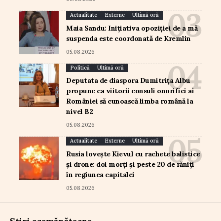
Actualitate
Externe
Ultimă oră
Maia Sandu: Inițiativa opoziției de a mă
suspenda este coordonată de Kremlin
05.08.2026
Politică
Ultimă oră
Deputata de diaspora Dumitrița Albu
propune ca viitorii consuli onorifici ai
României să cunoască limba română la
nivel B2
05.08.2026
Actualitate
Externe
Ultimă oră
Rusia lovește Kievul cu rachete balistice
și drone: doi morți și peste 20 de răniți
în regiunea capitalei
05.08.2026