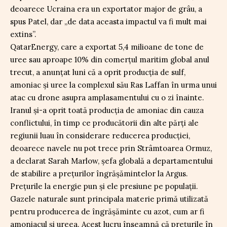
deoarece Ucraina era un exportator major de grâu, a
spus Patel, dar „de data aceasta impactul va fi mult mai
extins”.
QatarEnergy, care a exportat 5,4 milioane de tone de
uree sau aproape 10% din comerțul maritim global anul
trecut, a anunțat luni că a oprit producția de sulf,
amoniac și uree la complexul său Ras Laffan în urma unui
atac cu drone asupra amplasamentului cu o zi înainte.
Iranul și-a oprit toată producția de amoniac din cauza
conflictului, în timp ce producătorii din alte părți ale
regiunii luau în considerare reducerea producției,
deoarece navele nu pot trece prin Strâmtoarea Ormuz,
a declarat Sarah Marlow, șefa globală a departamentului
de stabilire a prețurilor îngrășămintelor la Argus.
Prețurile la energie pun și ele presiune pe populații.
Gazele naturale sunt principala materie primă utilizată
pentru producerea de îngrășăminte cu azot, cum ar fi
amoniacul și ureea. Acest lucru înseamnă că prețurile în