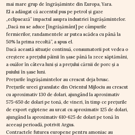
mai mare grup de îngrășăminte din Europa, Yara.
El a adăugat că accentul pus pe petrol și gaze
„eclipsează” impactul asupra industriei îngrășămintelor.
„Dacă nu se aduce [îngrășământ] pe câmpurile
fermierilor, randamentele ar putea scădea cu până la
50% la prima recoltă”, a spus el.
Dacă această situație continuă, consumatorii pot vedea o
creștere a prețului pâinii în șase până la zece săptămâni,
a ouălor în câteva luni și a prețului cărnii de porc și a
puiului în șase luni.
Prețurile îngrășămintelor au crescut deja brusc.
Prețurile ureei granulate din Orientul Mijlociu au crescut
cu aproximativ 130 de dolari, ajungând la aproximativ
575-650 de dolari pe tonă, de vineri, în timp ce prețurile
de export egiptene au urcat cu aproximativ 125 de dolari,
ajungând la aproximativ 610-625 de dolari pe tonă în
aceeași perioadă, potrivit Argus.
Contractele futures europene pentru amoniac au