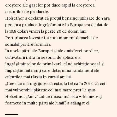
creștere ale gazelor pot duce rapid la creșterea
costurilor de producție.
Holsether a declarat că prețul benzinei utilizate de Yara
pentru a produce îngrășăminte în Europa s-a dublat de
la 10,6 dolari vineri la peste 20 de dolari luni.
Perturbarea lovește într-un moment deosebit de
sensibil pentru fermieri.
În unele părți ale Europei și ale emisferei nordice,
cultivatorii intră în sezonul de aplicare a
îngrășămintelor de primăvară, când achiziționează și
împrăștie nutrienți care determină randamentele
culturilor mai târziu în cursul anului.
„Ceea ce mă îngrijorează este, la fel ca în 2022, că cei
mai vulnerabili plătesc cel mai mare preț”, a spus
Holsether. „Am văzut ce înseamnă asta – foamete și
foamete în multe părți ale lumii”, a adăugat el.