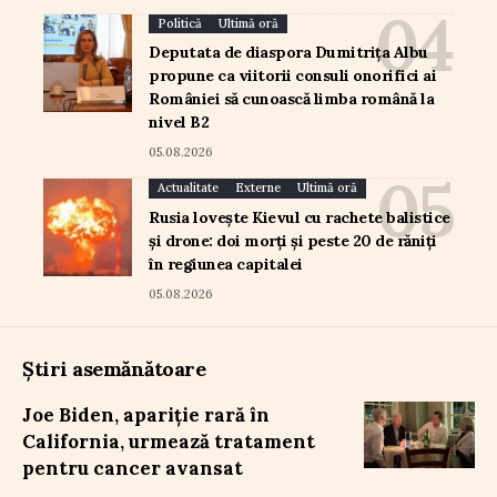
Politică
Ultimă oră
Deputata de diaspora Dumitrița Albu
propune ca viitorii consuli onorifici ai
României să cunoască limba română la
nivel B2
05.08.2026
Actualitate
Externe
Ultimă oră
Rusia lovește Kievul cu rachete balistice
și drone: doi morți și peste 20 de răniți
în regiunea capitalei
05.08.2026
Știri asemănătoare
Joe Biden, apariție rară în
California, urmează tratament
pentru cancer avansat