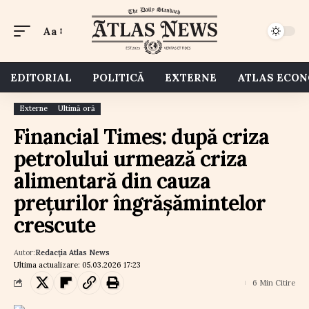
Aa
EDITORIAL
POLITICĂ
EXTERNE
ATLAS ECO
Externe
Ultimă oră
Financial Times: după criza
petrolului urmează criza
alimentară din cauza
prețurilor îngrășămintelor
crescute
Autor:
Redacția Atlas News
Ultima actualizare: 05.03.2026 17:23
6 Min Citire