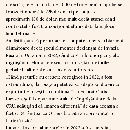
crescut și ele: o marfă de 1.000 de tone pentru aprilie se
tranzacționează la 725 de dolari pe tonă – cu
aproximativ 130 de dolari mai mult decât atunci când
contractul a fost tranzacționat ultima dată la mijlocul
lunii februarie.
Analiștii spun că perturbările s-ar putea dovedi chiar mai
dăunătoare decât șocul alimentar declanșat de invazia
Rusiei în Ucraina în 2022, când costurile energiei și ale
îngrășămintelor au crescut tot brusc, iar prețurile
globale la alimente au atins niveluri record.
„Când prețurile au crescut vertiginos în 2022, a fost
extraordinar, dar piața a putut să se adapteze deoarece
exporturile rusești au continuat”, a declarat Chris
Lawson, șeful departamentului de îngrășăminte de la
CRU, adăugând că „marea diferență” de data aceasta a
fost că Strâmtoarea Ormuz blocată a reprezentat o
barieră fizică.
Impactul asupra alimentelor în 2022 a fost imediat,