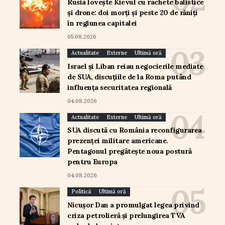
Rusia lovește Kievul cu rachete balistice
și drone: doi morți și peste 20 de răniți
în regiunea capitalei
05.08.2026
Actualitate
Externe
Ultimă oră
Israel și Liban reiau negocierile mediate
de SUA, discuțiile de la Roma putând
influența securitatea regională
04.08.2026
Actualitate
Externe
Ultimă oră
SUA discută cu România reconfigurarea
prezenței militare americane.
Pentagonul pregătește noua postură
pentru Europa
04.08.2026
Politică
Ultimă oră
Nicușor Dan a promulgat legea privind
criza petrolieră și prelungirea TVA