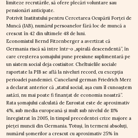
limiteze recrutările, să ofere plecări voluntare sau
pensionări anticipate.
Potrivit Institutului pentru Cercetarea Ocupării Forței de
Muncă (IAB), numărul persoanelor fără loc de muncă a
crescut în 42 din ultimele 48 de luni.
Economistul Bernd Fitzenberger a avertizat că
Germania riscă să intre într-o „spirală descendentă”, în
care creșterea șomajului pune presiune suplimentară pe
un sistem social deja costisitor. Cheltuielile sociale
raportate la PIB se află la niveluri record, cu excepția
perioadei pandemiei. Cancelarul german Friedrich Merz
a declarat anterior că „statul social, așa cum îl cunoaștem
astăzi, nu mai poate fi finanțat de economia noastră”.
Rata șomajului calculată de Eurostat este de aproximativ
4%, sub media europeană și mult sub nivelul de 11%
înregistrat în 2005, în timpul precedentei crize majore a
pieței muncii din Germania. Totuși, în termeni absoluți,
numărul șomerilor a crescut cu aproximativ 25% în