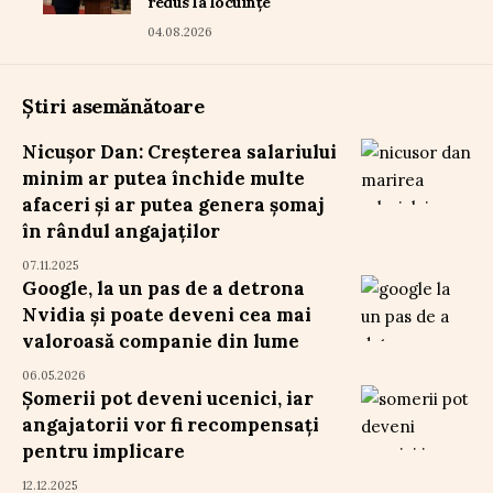
redus la locuințe
04.08.2026
Știri asemănătoare
Nicușor Dan: Creșterea salariului
minim ar putea închide multe
afaceri și ar putea genera șomaj
în rândul angajaților
07.11.2025
Google, la un pas de a detrona
Nvidia și poate deveni cea mai
valoroasă companie din lume
06.05.2026
Șomerii pot deveni ucenici, iar
angajatorii vor fi recompensați
pentru implicare
12.12.2025