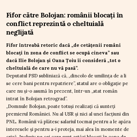
Fifor către Bolojan: românii blocați în
conflict reprezintă o cheltuială
neglijată
Fifor întreabă retoric dacă „de cetățenii români
blocați în zona de conflict se ocupă cineva” sau
dacă Ilie Bolojan și Oana Țoiu îi consideră „tot o
cheltuială de care nu vă pasă”.
Deputatul PSD subliniază că, „dincolo de umilința de a li
se cere bani pentru repatriere”, statul are o obligație pe
care nu și-o asumă în prezent, într-un „stat român
intrat în Bolojan retrograd”.
„Domnule Bolojan, poate totuși realizați că sunteți
premierul României. Nu al USR și nici al unei facțiuni din
PNL. Românii vă plătesc salariul tocmai pentru a le apăra
interesele și pentru a-i proteja, mai ales în momente de
criză. Inclusiv pe cei care sunt astăzi blocați în zona de