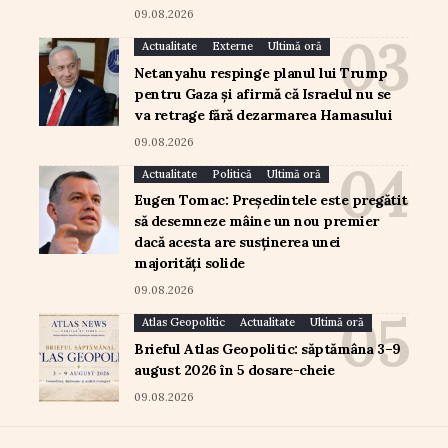
09.08.2026
Actualitate
Externe
Ultimă oră
Netanyahu respinge planul lui Trump
pentru Gaza și afirmă că Israelul nu se
va retrage fără dezarmarea Hamasului
09.08.2026
Actualitate
Politică
Ultimă oră
Eugen Tomac: Președintele este pregătit
să desemneze mâine un nou premier
dacă acesta are susținerea unei
majorități solide
09.08.2026
Atlas Geopolitic
Actualitate
Ultimă oră
Brieful Atlas Geopolitic: săptămâna 3–9
august 2026 în 5 dosare-cheie
09.08.2026