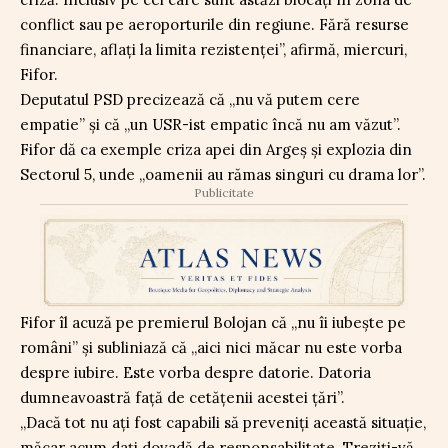
conflict sau pe aeroporturile din regiune. Fără resurse
financiare, aflați la limita rezistenței”, afirmă, miercuri,
Fifor.
Deputatul PSD precizează că „nu vă putem cere
empatie” și că „un USR-ist empatic încă nu am văzut”.
Fifor dă ca exemple criza apei din Argeș și explozia din
Sectorul 5, unde „oamenii au rămas singuri cu drama lor”.
Publicitate
Fifor îl acuză pe premierul Bolojan că „nu îi iubește pe
români” și subliniază că „aici nici măcar nu este vorba
despre iubire. Este vorba despre datorie. Datoria
dumneavoastră față de cetățenii acestei țări”.
„Dacă tot nu ați fost capabili să preveniți această situație,
măcar acum dați dovadă de responsabilitate. Treziți-vă