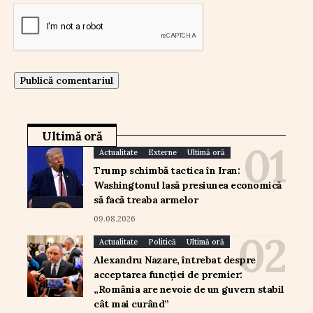
Ultimă oră
Actualitate
Externe
Ultimă oră
Trump schimbă tactica în Iran:
Washingtonul lasă presiunea economică
să facă treaba armelor
09.08.2026
Actualitate
Politică
Ultimă oră
Alexandru Nazare, întrebat despre
acceptarea funcției de premier:
„România are nevoie de un guvern stabil
cât mai curând”