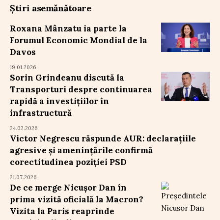
Știri asemănătoare
Roxana Mânzatu ia parte la
Forumul Economic Mondial de la
Davos
19.01.2026
Sorin Grindeanu discută la
Transporturi despre continuarea
rapidă a investițiilor în
infrastructură
24.02.2026
Victor Negrescu răspunde AUR: declarațiile
agresive și amenințările confirmă
corectitudinea poziției PSD
21.07.2026
De ce merge Nicușor Dan în
prima vizită oficială la Macron?
Vizita la Paris reaprinde