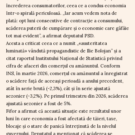
încrederea consumatorilor, ceea ce a condus economia
într-o spirală periculoasă. „Iar acum vedem nota de
plată: opt luni consecutive de contracție a consumului,
scăderea puterii de cumpărare și o economie care gâfâie
tot mai evident”, a afirmat deputatul PSD.
Acesta a criticat ceea ce a numit „«austeritatea
luminată» vândută propagandistic de Ilie Bolojan” și a
citat raportul Institutului Național de Statistică privind
cifra de afaceri din comerțul cu amănuntul. Conform
INS, în martie 2026, comerțul cu amănuntul a înregistrat
o scădere față de aceeași perioadă a anului precedent,
atât în serie brută (-2,3%), cât și în serie ajustată
sezonier (-3,2%). Pe primul trimestru din 2026, scăderea
ajustată sezonier a fost de 5%.
Fifor a afirmat că această situație este rezultatul unor
luni în care economia a fost afectată de tăieri, taxe,
blocaje și o stare de panică întreținută de la nivelul
guvernului. Deputatul a menționat că scăderea se