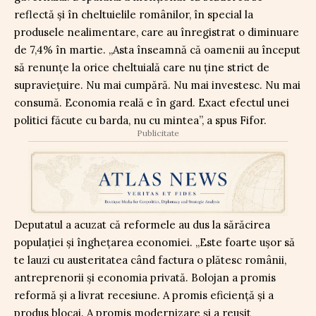
reflectă și în cheltuielile românilor, în special la
produsele nealimentare, care au înregistrat o diminuare
de 7,4% în martie. „Asta înseamnă că oamenii au început
să renunțe la orice cheltuială care nu ține strict de
supraviețuire. Nu mai cumpără. Nu mai investesc. Nu mai
consumă. Economia reală e în gard. Exact efectul unei
politici făcute cu barda, nu cu mintea”, a spus Fifor.
Publicitate
Deputatul a acuzat că reformele au dus la sărăcirea
populației și înghețarea economiei. „Este foarte ușor să
te lauzi cu austeritatea când factura o plătesc românii,
antreprenorii și economia privată. Bolojan a promis
reformă și a livrat recesiune. A promis eficiență și a
produs blocaj. A promis modernizare și a reușit