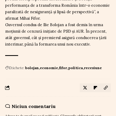
performanța de a transforma România într-o economie
paralizată de nesiguranță și lipsă de perspectivă”, a
afirmat Mihai Fifor.
Guvernul condus de Ilie Bolojan a fost demis în urma
moțiunii de cenzură inițiate de PSD și AUR. În prezent,
atât guvernul, cât și premierul asigură conducerea țării
interimar, până la formarea unui nou executiv.
Etichete:
bolojan
economie
fifor
politica
recesiune
Niciun comentariu
Adresa ta de email nu va fi publicată.
Câmpurile obligatorii sunt