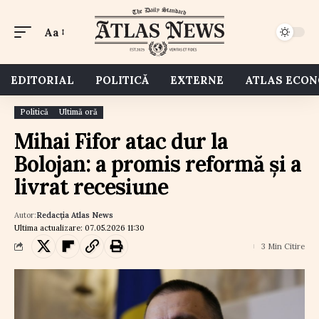
Aa
EDITORIAL
POLITICĂ
EXTERNE
ATLAS ECO
Politică
Ultimă oră
Mihai Fifor atac dur la
Bolojan: a promis reformă și a
livrat recesiune
Autor:
Redacția Atlas News
Ultima actualizare: 07.05.2026 11:30
3 Min Citire