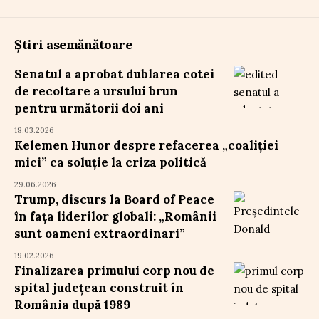
Știri asemănătoare
Senatul a aprobat dublarea cotei
de recoltare a ursului brun
pentru următorii doi ani
18.03.2026
Kelemen Hunor despre refacerea „coaliției
mici” ca soluție la criza politică
29.06.2026
Trump, discurs la Board of Peace
în fața liderilor globali: „Românii
sunt oameni extraordinari”
19.02.2026
Finalizarea primului corp nou de
spital județean construit în
România după 1989