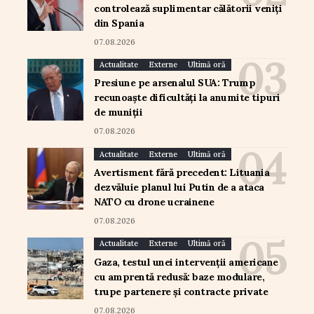
controlează suplimentar călătorii veniți
din Spania
07.08.2026
Actualitate
Externe
Ultimă oră
Presiune pe arsenalul SUA: Trump
recunoaște dificultăți la anumite tipuri
de muniții
07.08.2026
Actualitate
Externe
Ultimă oră
Avertisment fără precedent: Lituania
dezvăluie planul lui Putin de a ataca
NATO cu drone ucrainene
07.08.2026
Actualitate
Externe
Ultimă oră
Gaza, testul unei intervenții americane
cu amprentă redusă: baze modulare,
trupe partenere și contracte private
07.08.2026