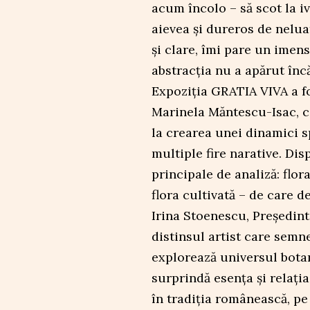
acum încolo – să scot la i
aievea și dureros de nelu
și clare, îmi pare un imens
abstracția nu a apărut încă
Expoziția GRATIA VIVA a f
Marinela Măntescu-Isac, c
la crearea unei dinamici s
multiple fire narative. Di
principale de analiză: flora
flora cultivată – de care d
Irina Stoenescu, Președint
distinsul artist care semn
explorează universul botan
surprindă esența și relați
în tradiția românească, pe