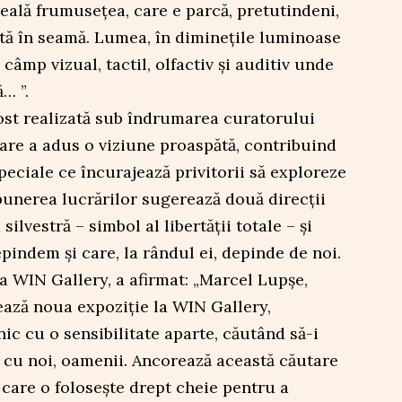
veală frumusețea, care e parcă, pretutindeni,
ată în seamă. Lumea, în diminețile luminoase
 câmp vizual, tactil, olfactiv și auditiv unde
… ”.
ost realizată sub îndrumarea curatorului
are a adus o viziune proaspătă, contribuind
peciale ce încurajează privitorii să exploreze
spunerea lucrărilor sugerează două direcții
 silvestră – simbol al libertății totale – și
epindem și care, la rândul ei, depinde de noi.
a WIN Gallery, a afirmat: „Marcel Lupșe,
ează noua expoziție la WIN Gallery,
ic cu o sensibilitate aparte, căutând să-i
a cu noi, oamenii. Ancorează această căutare
 care o folosește drept cheie pentru a