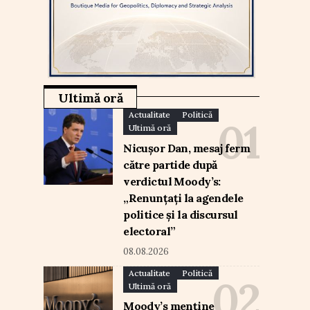
Ultimă oră
Actualitate
Politică
Ultimă oră
Nicușor Dan, mesaj ferm
către partide după
verdictul Moody’s:
„Renunțați la agendele
politice și la discursul
electoral”
08.08.2026
Actualitate
Politică
Ultimă oră
Moody’s menține