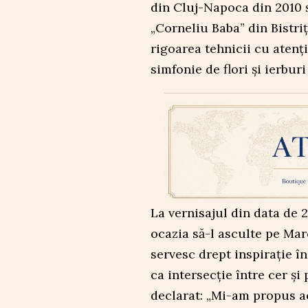
din Cluj-Napoca din 2010 ș
„Corneliu Baba” din Bistriț
rigoarea tehnicii cu atenți
simfonie de flori și ierbur
La vernisajul din data de 
ocazia să-l asculte pe Mar
servesc drept inspirație î
ca intersecție între cer și 
declarat: „Mi-am propus a