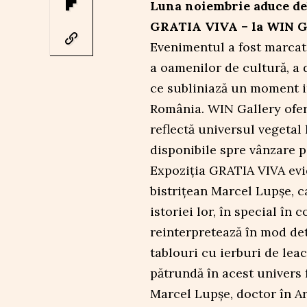
Luna noiembrie aduce deb
GRATIA VIVA – la WIN Ga
Evenimentul a fost marcat 
a oamenilor de cultură, a d
ce subliniază un moment im
România. WIN Gallery oferă
reflectă universul vegetal 
disponibile spre vânzare p
Expoziția GRATIA VIVA evid
bistrițean Marcel Lupșe, c
istoriei lor, în special în
reinterpretează în mod de
tablouri cu ierburi de leac
pătrundă în acest univers fo
Marcel Lupșe, doctor în Ar