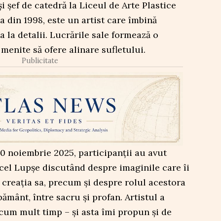
i șef de catedră la Liceul de Arte Plastice
a din 1998, este un artist care îmbină
a la detalii. Lucrările sale formează o
i menite să ofere alinare sufletului.
Publicitate
20 noiembrie 2025, participanții au avut
cel Lupșe discutând despre imaginile care îi
n creația sa, precum și despre rolul acestora
pământ, între sacru și profan. Artistul a
cum mult timp – și asta îmi propun și de