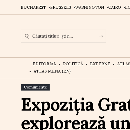
BUCHAREST
BRUSSELS
WASHINGTON
CAIRO
L
EDITORIAL
POLITICĂ
EXTERNE
ATLA
ATLAS MENA (EN)
Comunicate
Expoziția Gra
explorează uni