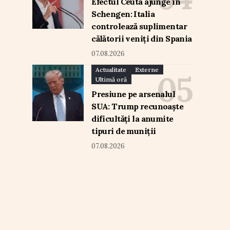
Efectul Ceuta ajunge în
Schengen: Italia
controlează suplimentar
călătorii veniți din Spania
07.08.2026
Actualitate
Externe
Ultimă oră
Presiune pe arsenalul
SUA: Trump recunoaște
dificultăți la anumite
tipuri de muniții
07.08.2026