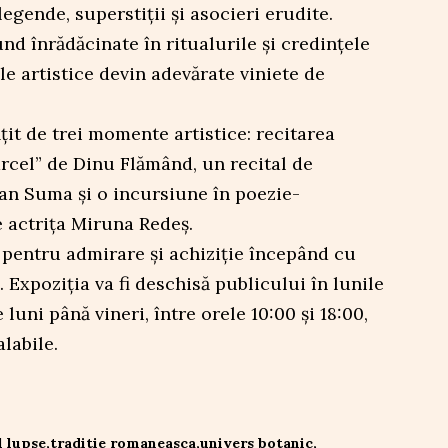
egende, superstiții și asocieri erudite.
nd înrădăcinate în ritualurile și credințele
le artistice devin adevărate viniete de
it de trei momente artistice: recitarea
cel” de Dinu Flămând, un recital de
van Suma și o incursiune în poezie-
 actrița Miruna Redeș.
 pentru admirare și achiziție începând cu
 Expoziția va fi deschisă publicului în lunile
luni până vineri, între orele 10:00 și 18:00,
labile.
 lupse
traditie romaneasca
univers botanic