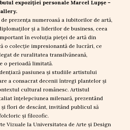
utul expoziției personale Marcel Lupșe –
llery.
de prezența numeroasă a iubitorilor de artă,
iplomaților și a liderilor de business, ceea
portant în evoluția pieței de artă din
 o colecție impresionantă de lucrări, ce
legat de ruralitatea transilvăneană,
e o perioadă limitată.
ențiază pasiunea și studiile artistului
are a consacrat decenii întregi plantelor și
 contextul cultural românesc. Artistul
taliat înțelepciunea milenară, prezentând
 și flori de descânt, invitând publicul să
lcloric și filozofic.
te Vizuale la Universitatea de Arte și Design