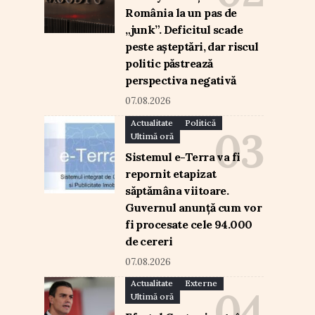
România la un pas de
„junk”. Deficitul scade
peste așteptări, dar riscul
politic păstrează
perspectiva negativă
07.08.2026
Actualitate
Politică
Ultimă oră
Sistemul e-Terra va fi
repornit etapizat
săptămâna viitoare.
Guvernul anunță cum vor
fi procesate cele 94.000
de cereri
07.08.2026
Actualitate
Externe
Ultimă oră