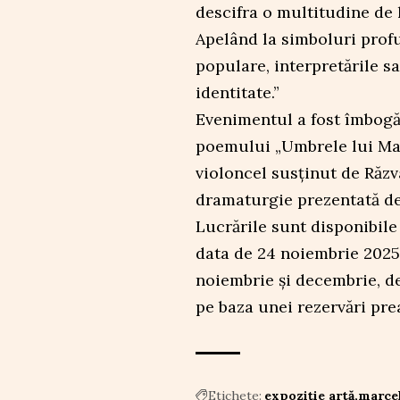
descifra o multitudine de l
Apelând la simboluri profu
populare, interpretările sa
identitate.”
Evenimentul a fost îmbogăț
poemului „Umbrele lui Mar
violoncel susținut de Răz
dramaturgie prezentată de
Lucrările sunt disponibile
data de 24 noiembrie 2025.
noiembrie și decembrie, de 
pe baza unei rezervări prea
Etichete:
expoziție artă
marcel