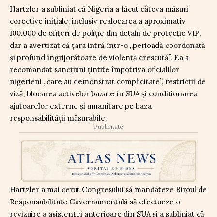
Hartzler a subliniat că Nigeria a făcut câteva măsuri
corective inițiale, inclusiv realocarea a aproximativ
100.000 de ofițeri de poliție din detalii de protecție VIP,
dar a avertizat că țara intră într-o „perioadă coordonată
și profund îngrijorătoare de violență crescută”. Ea a
recomandat sancțiuni țintite împotriva oficialilor
nigerieni „care au demonstrat complicitate”, restricții de
viză, blocarea activelor bazate în SUA și condiționarea
ajutoarelor externe și umanitare pe baza
responsabilității măsurabile.
Publicitate
Hartzler a mai cerut Congresului să mandateze Biroul de
Responsabilitate Guvernamentală să efectueze o
revizuire a asistenței anterioare din SUA și a subliniat că