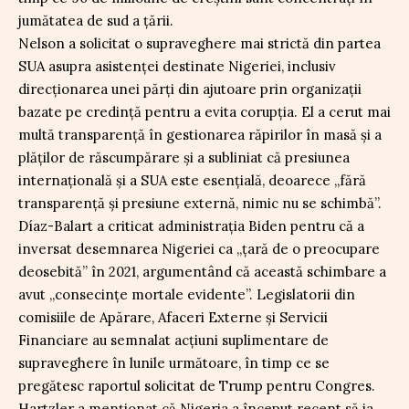
jumătatea de sud a țării.
Nelson a solicitat o supraveghere mai strictă din partea
SUA asupra asistenței destinate Nigeriei, inclusiv
direcționarea unei părți din ajutoare prin organizații
bazate pe credință pentru a evita corupția. El a cerut mai
multă transparență în gestionarea răpirilor în masă și a
plăților de răscumpărare și a subliniat că presiunea
internațională și a SUA este esențială, deoarece „fără
transparență și presiune externă, nimic nu se schimbă”.
Díaz-Balart a criticat administrația Biden pentru că a
inversat desemnarea Nigeriei ca „țară de o preocupare
deosebită” în 2021, argumentând că această schimbare a
avut „consecințe mortale evidente”. Legislatorii din
comisiile de Apărare, Afaceri Externe și Servicii
Financiare au semnalat acțiuni suplimentare de
supraveghere în lunile următoare, în timp ce se
pregătesc raportul solicitat de Trump pentru Congres.
Hartzler a menționat că Nigeria a început recent să ia