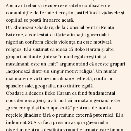
Abuja ar trebui să recupereze satele confiscate de
comunitățile de fermieri creștini, astfel încât văduvele și
copiii să se poată întoarce acasă.
Dr. Ebenezer Obadare, de la Consiliul pentru Relații
Externe, a contestat cu tărie afirmația guvernului
nigerian conform căreia violența nu este motivată
religios. El a susținut că ideea că Boko Haram și alte
grupuri militante țintesc în mod egal creștinii și
musulmanii este un „mit”, argumentând că aceste grupuri
„acționează dintr-un singur motiv: religia”. Un număr
mai mare de victime musulmane reflectă, conform
spuselor sale, geografia, nu o țintire egală.
Obadare a descris Boko Haram ca fiind fundamental
opus democrației și a afirmat că armata nigeriană este
„prea coruptă și incompetentă” pentru a demonta
rețelele jihadiste fără o presiune externă puternică. El a
îndemnat SUA să facă presiuni asupra guvernului
nigerian pentru a desființa grupurile armate care impun