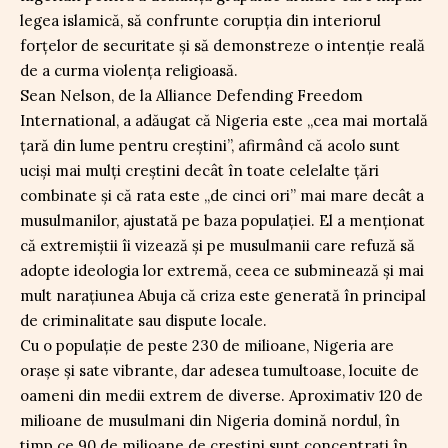
legea islamică, să confrunte corupția din interiorul
forțelor de securitate și să demonstreze o intenție reală
de a curma violența religioasă.
Sean Nelson, de la Alliance Defending Freedom
International, a adăugat că Nigeria este „cea mai mortală
țară din lume pentru creștini”, afirmând că acolo sunt
uciși mai mulți creștini decât în toate celelalte țări
combinate și că rata este „de cinci ori” mai mare decât a
musulmanilor, ajustată pe baza populației. El a menționat
că extremiștii îi vizează și pe musulmanii care refuză să
adopte ideologia lor extremă, ceea ce subminează și mai
mult narațiunea Abuja că criza este generată în principal
de criminalitate sau dispute locale.
Cu o populație de peste 230 de milioane, Nigeria are
orașe și sate vibrante, dar adesea tumultoase, locuite de
oameni din medii extrem de diverse. Aproximativ 120 de
milioane de musulmani din Nigeria domină nordul, în
timp ce 90 de milioane de creștini sunt concentrați în