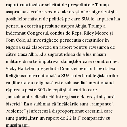
raport cuprinzător solicitat de președintele Trump
asupra masacrelor recente ale creștinilor nigerieni și a
posibilelor măsuri de politică pe care SUA le-ar putea lua
pentru a exercita presiune asupra Abuja. Trump a
îndemnat Congresul, condus de Reps. Riley Moore și
Tom Cole, să investigheze persecuția creștinilor în
Nigeria și să elaboreze un raport pentru revizuirea de
către Casa Albă. El a sugerat ideea de a lua măsuri
militare directe împotriva islamiștilor care comit crime.
Vicky Hartzler, președinta Comisiei pentru Libertatea
Religioasă Internațională a SUA, a declarat legislatorilor
că „libertatea religioasă este sub asediu”, menționând
răpirea a peste 300 de copii și atacuri în care
„musulmani radicali ucid întregi sate de creștini și ard
biserici”. Ea a subliniat că încălcările sunt „rampante”,
„violente” și afectează disproporționat creștinii, care
sunt țintiți „într-un raport de 2,2 la 1” comparativ cu
musulmanii.