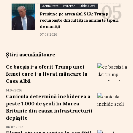
Actualitate
Externe
Ultimă oră
Presiune pe arsenalul SUA: Trump
recunoaște dificultăți la anumite tipuri
de muniții
07.08.2026
Știri asemănătoare
Ce bacșiș i-a oferit Trump unei
femei care i-a livrat mâncare la
Casa Albă
14.04.2026
Canicula determină închiderea a
peste 1.000 de școli în Marea
Britanie din cauza infrastructurii
depășite
06.07.2026