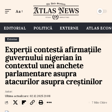
Aa
EDITORIAL
POLITICĂ
EXTERNE
ATLAS ECO
Externe
Experții contestă afirmațiile
guvernului nigerian în
contextul unei anchete
parlamentare asupra
atacurilor asupra creștinilor
Autor:
Ultima actualizare: 02.12.2025 21:08
7 Min Citire