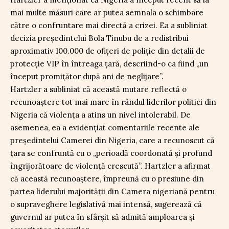
mai multe măsuri care ar putea semnala o schimbare
către o confruntare mai directă a crizei. Ea a subliniat
decizia președintelui Bola Tinubu de a redistribui
aproximativ 100.000 de ofițeri de poliție din detalii de
protecție VIP în întreaga țară, descriind-o ca fiind „un
început promițător după ani de neglijare”.
Hartzler a subliniat că această mutare reflectă o
recunoaștere tot mai mare în rândul liderilor politici din
Nigeria că violența a atins un nivel intolerabil. De
asemenea, ea a evidențiat comentariile recente ale
președintelui Camerei din Nigeria, care a recunoscut că
țara se confruntă cu o „perioadă coordonată și profund
îngrijorătoare de violență crescută”. Hartzler a afirmat
că această recunoaștere, împreună cu o presiune din
partea liderului majorității din Camera nigeriană pentru
o supraveghere legislativă mai intensă, sugerează că
guvernul ar putea în sfârșit să admită amploarea și