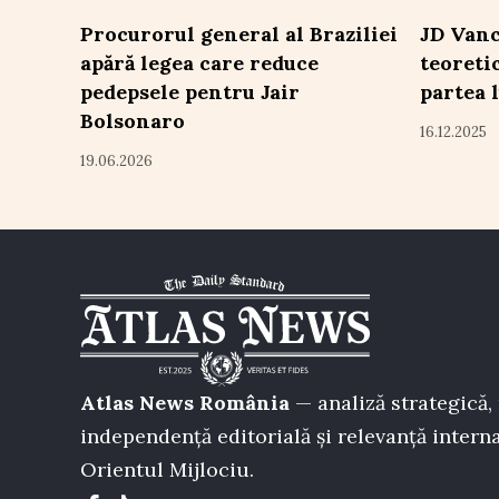
Procurorul general al Braziliei
JD Vanc
apără legea care reduce
teoreti
pedepsele pentru Jair
partea 
Bolsonaro
16.12.2025
19.06.2026
Atlas News România
— analiză strategică, 
independență editorială și relevanță interna
Orientul Mijlociu.