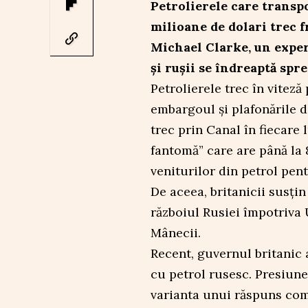
Petrolierele care transpo
milioane de dolari trec f
Michael Clarke, un exper
și rușii se îndreaptă spr
Petrolierele trec în viteză
embargoul și plafonările d
trec prin Canal în fiecare 
fantomă” care are până la 
veniturilor din petrol pen
De aceea, britanicii susți
războiul Rusiei împotriva 
Mânecii.
Recent, guvernul britanic
cu petrol rusesc. Presiune
varianta unui răspuns com