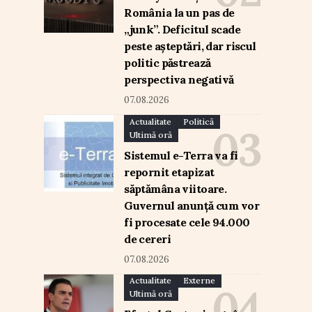
România la un pas de
„junk”. Deficitul scade
peste așteptări, dar riscul
politic păstrează
perspectiva negativă
07.08.2026
Actualitate
Politică
Ultimă oră
Sistemul e-Terra va fi
repornit etapizat
săptămâna viitoare.
Guvernul anunță cum vor
fi procesate cele 94.000
de cereri
07.08.2026
Actualitate
Externe
Ultimă oră