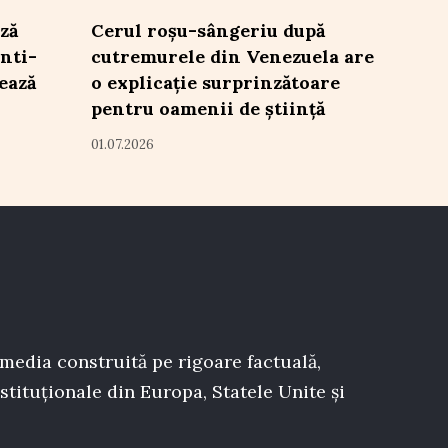
ză
Cerul roșu-sângeriu după
nti-
cutremurele din Venezuela are
ează
o explicație surprinzătoare
pentru oamenii de știință
01.07.2026
 media construită pe rigoare factuală,
stituționale din Europa, Statele Unite și