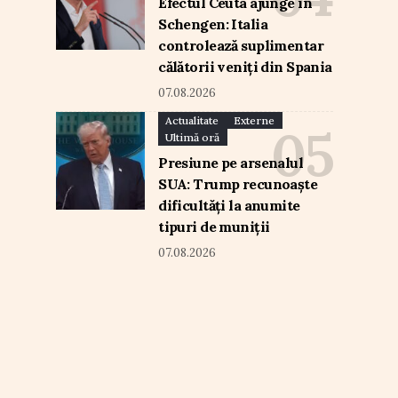
Efectul Ceuta ajunge în
Schengen: Italia
controlează suplimentar
călătorii veniți din Spania
07.08.2026
Actualitate
Externe
Ultimă oră
Presiune pe arsenalul
SUA: Trump recunoaște
dificultăți la anumite
tipuri de muniții
07.08.2026