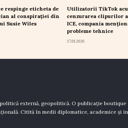
e respinge eticheta de
Utilizatorii TikTok acu
cian al conspirației din
cenzurarea clipurilor a
lui Susie Wiles
ICE, compania mențion
probleme tehnice
27.01.2026
politică externă, geopolitică. O publicație boutique
țională. Citită în medii diplomatice, academice și in