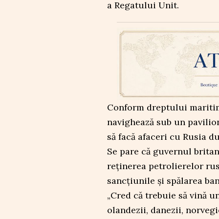
a Regatului Unit.
Conform dreptului maritim
navighează sub un pavilion
să facă afaceri cu Rusia d
Se pare că guvernul britan
reținerea petrolierelor rus
sancțiunile și spălarea ban
„Cred că trebuie să vină un
olandezii, danezii, norveg