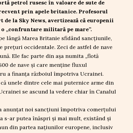
rtă petrol rusesc în valoare de sute de
recvent prin apele britanice. Profesorul
t de la Sky News, avertizează că europenii
e o „confruntare militară pe mare”.
 pe lângă Marea Britanie sfidând sancțiunile,
e prețuri occidentale. Zeci de astfel de nave
lună. Ele fac parte din așa numita „flotă
800 de nave și care menține fluxul
tru a finanța războiul împotriva Ucrainei.
n că unele dintre cele mai puternice arme din
Ucrainei se ascund la vedere chiar în Canalul
 a anunțat noi sancțiuni împotriva comerțului
a s-ar putea înăspri și mai mult, existând și
un din partea națiunilor europene, inclusiv