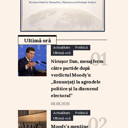
Ultimă oră
Actualitate
Politică
Ultimă oră
Nicușor Dan, mesaj ferm
către partide după
verdictul Moody’s:
„Renunțați la agendele
politice și la discursul
electoral”
08.08.2026
Actualitate
Politică
Ultimă oră
Moody’s menține