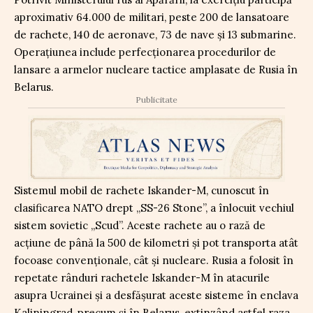
aproximativ 64.000 de militari, peste 200 de lansatoare
de rachete, 140 de aeronave, 73 de nave și 13 submarine.
Operațiunea include perfecționarea procedurilor de
lansare a armelor nucleare tactice amplasate de Rusia în
Belarus.
Publicitate
Sistemul mobil de rachete Iskander-M, cunoscut în
clasificarea NATO drept „SS-26 Stone”, a înlocuit vechiul
sistem sovietic „Scud”. Aceste rachete au o rază de
acțiune de până la 500 de kilometri și pot transporta atât
focoase convenționale, cât și nucleare. Rusia a folosit în
repetate rânduri rachetele Iskander-M în atacurile
asupra Ucrainei și a desfășurat aceste sisteme în enclava
Kaliningrad, precum și în Belarus, extinzând astfel raza