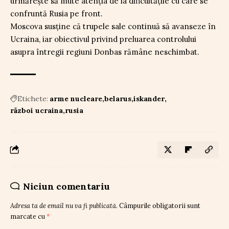
urmărește să mute atenția de la dificultățile cu care se
confruntă Rusia pe front.
Moscova susține că trupele sale continuă să avanseze în
Ucraina, iar obiectivul privind preluarea controlului
asupra întregii regiuni Donbas rămâne neschimbat.
Etichete:
arme nucleare
belarus
iskander
război ucraina
rusia
Niciun comentariu
Adresa ta de email nu va fi publicată.
Câmpurile obligatorii sunt
marcate cu
*