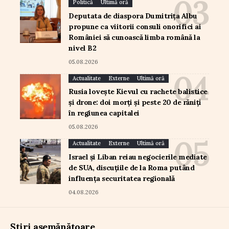
Politică
Ultimă oră
Deputata de diaspora Dumitrița Albu
propune ca viitorii consuli onorifici ai
României să cunoască limba română la
nivel B2
05.08.2026
Actualitate
Externe
Ultimă oră
Rusia lovește Kievul cu rachete balistice
și drone: doi morți și peste 20 de răniți
în regiunea capitalei
05.08.2026
Actualitate
Externe
Ultimă oră
Israel și Liban reiau negocierile mediate
de SUA, discuțiile de la Roma putând
influența securitatea regională
04.08.2026
Știri asemănătoare