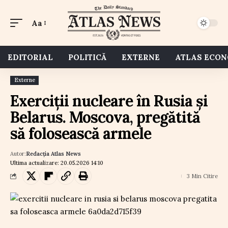
Aa
EDITORIAL
POLITICĂ
EXTERNE
ATLAS ECO
Externe
Exerciții nucleare în Rusia și
Belarus. Moscova, pregătită
să folosească armele
Autor:
Redacția Atlas News
Ultima actualizare: 20.05.2026 14:10
3 Min Citire