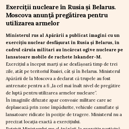
Exerciții nucleare în Rusia și Belarus.
Moscova anunță pregătirea pentru
utilizarea armelor
Ministerul rus al Apărării a publicat imagini cu un
exercițiu nuclear desfășurat în Rusia și Belarus, în
cadrul căruia militari au încărcat ogive nucleare pe
lansatoare mobile de rachete Iskander-M.
Exercițiul a început marți și se desfășoară timp de trei
zile, atât pe teritoriul Rusiei, cât și în Belarus. Ministerul
Apărării de la Moscova a declarat că trupele au fost
antrenate pentru a fi „la cel mai înalt nivel de pregătire
de luptă pentru utilizarea armelor nucleare”.
În imaginile difuzate apar convoaie militare care se
deplasează prin zone împădurite, vehicule camuflate și
lansatoare ridicate în poziție de tragere. Ministerul nu a
precizat locația exactă a exercițiului.
Potrivit Ministerului rus al Apărării, la exercițiu participă