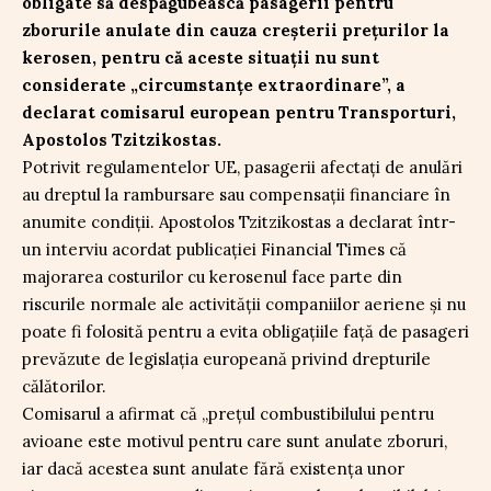
obligate să despăgubească pasagerii pentru
zborurile anulate din cauza creșterii prețurilor la
kerosen, pentru că aceste situații nu sunt
considerate „circumstanțe extraordinare”, a
declarat comisarul european pentru Transporturi,
Apostolos Tzitzikostas.
Potrivit regulamentelor UE, pasagerii afectați de anulări
au dreptul la rambursare sau compensații financiare în
anumite condiții. Apostolos Tzitzikostas a declarat într-
un interviu acordat publicației Financial Times că
majorarea costurilor cu kerosenul face parte din
riscurile normale ale activității companiilor aeriene și nu
poate fi folosită pentru a evita obligațiile față de pasageri
prevăzute de legislația europeană privind drepturile
călătorilor.
Comisarul a afirmat că „prețul combustibilului pentru
avioane este motivul pentru care sunt anulate zboruri,
iar dacă acestea sunt anulate fără existența unor