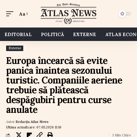
Aa
EDITORIAL
POLITICĂ
EXTERNE
ATLAS ECO
Externe
Europa încearcă să evite
panica înaintea sezonului
turistic. Companiile aeriene
trebuie să plătească
despăgubiri pentru curse
anulate
Autor:
Redacția Atlas News
Ultima actualizare: 07.05.2026 11:16
3 Min Citire