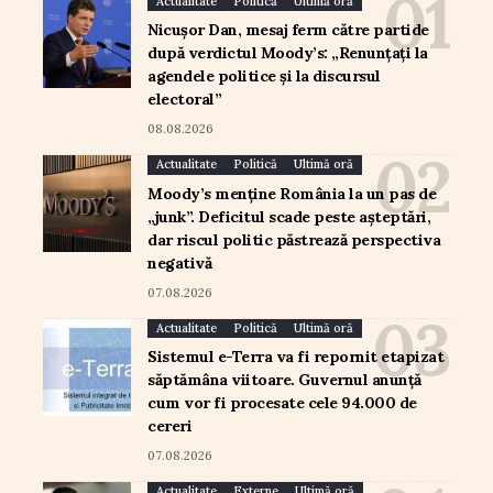
Actualitate
Politică
Ultimă oră
Nicușor Dan, mesaj ferm către partide
după verdictul Moody’s: „Renunțați la
agendele politice și la discursul
electoral”
08.08.2026
Actualitate
Politică
Ultimă oră
Moody’s menține România la un pas de
„junk”. Deficitul scade peste așteptări,
dar riscul politic păstrează perspectiva
negativă
07.08.2026
Actualitate
Politică
Ultimă oră
Sistemul e-Terra va fi repornit etapizat
săptămâna viitoare. Guvernul anunță
cum vor fi procesate cele 94.000 de
cereri
07.08.2026
Actualitate
Externe
Ultimă oră