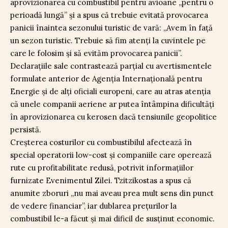
aprovizionarea cu combustibil pentru avioane „pentru o
perioadă lungă” și a spus că trebuie evitată provocarea
panicii înaintea sezonului turistic de vară: „Avem în față
un sezon turistic. Trebuie să fim atenți la cuvintele pe
care le folosim și să evităm provocarea panicii”.
Declarațiile sale contrastează parțial cu avertismentele
formulate anterior de Agenția Internațională pentru
Energie și de alți oficiali europeni, care au atras atenția
că unele companii aeriene ar putea întâmpina dificultăți
în aprovizionarea cu kerosen dacă tensiunile geopolitice
persistă.
Creșterea costurilor cu combustibilul afectează în
special operatorii low-cost și companiile care operează
rute cu profitabilitate redusă, potrivit informațiilor
furnizate Evenimentul Zilei. Tzitzikostas a spus că
anumite zboruri „nu mai aveau prea mult sens din punct
de vedere financiar”, iar dublarea prețurilor la
combustibil le-a făcut și mai dificil de susținut economic.