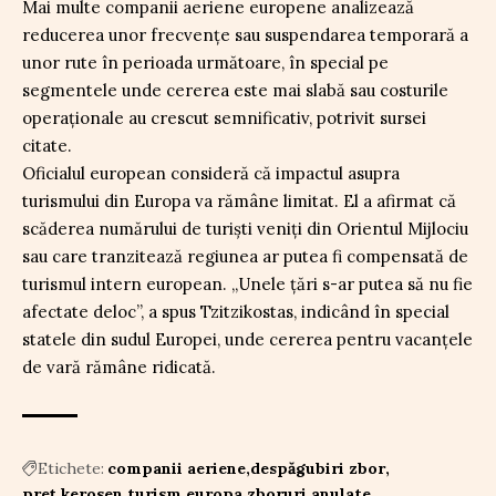
Mai multe companii aeriene europene analizează
reducerea unor frecvențe sau suspendarea temporară a
unor rute în perioada următoare, în special pe
segmentele unde cererea este mai slabă sau costurile
operaționale au crescut semnificativ, potrivit sursei
citate.
Oficialul european consideră că impactul asupra
turismului din Europa va rămâne limitat. El a afirmat că
scăderea numărului de turiști veniți din Orientul Mijlociu
sau care tranzitează regiunea ar putea fi compensată de
turismul intern european. „Unele țări s-ar putea să nu fie
afectate deloc”, a spus Tzitzikostas, indicând în special
statele din sudul Europei, unde cererea pentru vacanțele
de vară rămâne ridicată.
Etichete:
companii aeriene
despăgubiri zbor
preț kerosen
turism europa
zboruri anulate