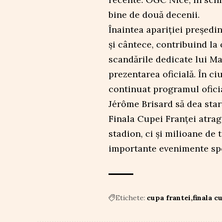
bine de două decenii.
Înaintea apariției președi
și cântece, contribuind la 
scandările dedicate lui M
prezentarea oficială. În ci
continuat programul oficia
Jérôme Brisard să dea star
Finala Cupei Franței atrag
stadion, ci și milioane de 
importante evenimente spo
Etichete:
cupa frantei
finala c