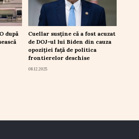
TO după
Cuellar susține că a fost acuzat
sească
de DOJ-ul lui Biden din cauza
opoziției față de politica
frontierelor deschise
08.12.2025