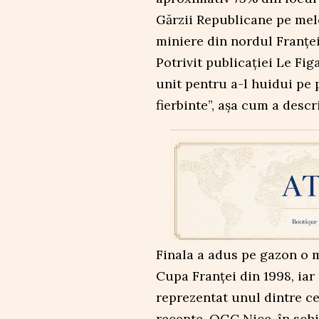
Gărzii Republicane pe melo
miniere din nordul Franței
Potrivit publicației Le Fig
unit pentru a-l huidui pe 
fierbinte”, așa cum a descr
Finala a adus pe gazon o m
Cupa Franței din 1998, iar
reprezentat unul dintre c
recente. OGC Nice, în sch