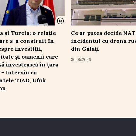
 și Turcia: o relație
Ce ar putea decide NA
care s-a construit în
incidentul cu drona ru
spre investiții,
din Galați
itate și oamenii care
30.05.2026
să investească în țara
 – Interviu cu
ntele TIAD, Ufuk
an