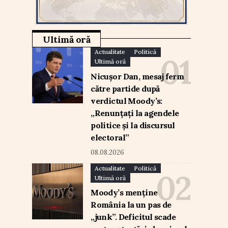
Ultimă oră
Actualitate
Politică
Ultimă oră
Nicușor Dan, mesaj ferm
către partide după
verdictul Moody’s:
„Renunțați la agendele
politice și la discursul
electoral”
08.08.2026
Actualitate
Politică
Ultimă oră
Moody’s menține
România la un pas de
„junk”. Deficitul scade