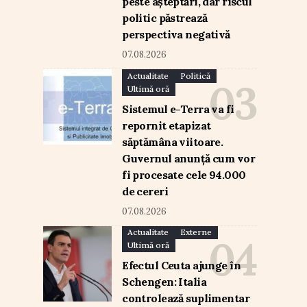
peste așteptări, dar riscul
politic păstrează
perspectiva negativă
07.08.2026
Actualitate
Politică
Ultimă oră
Sistemul e-Terra va fi
repornit etapizat
săptămâna viitoare.
Guvernul anunță cum vor
fi procesate cele 94.000
de cereri
07.08.2026
Actualitate
Externe
Ultimă oră
Efectul Ceuta ajunge în
Schengen: Italia
controlează suplimentar