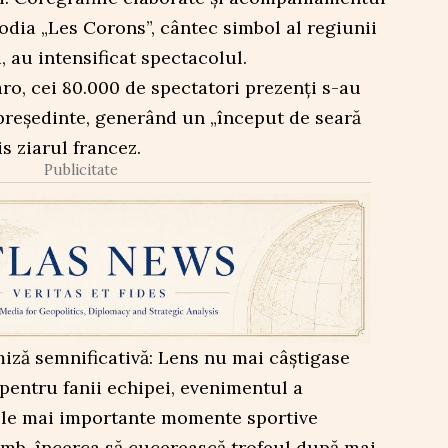
dia „Les Corons”, cântec simbol al regiunii
, au intensificat spectacolul.
aro, cei 80.000 de spectatori prezenți s-au
președinte, generând un „început de seară
is ziarul francez.
Publicitate
iză semnificativă: Lens nu mai câștigase
 pentru fanii echipei, evenimentul a
ele mai importante momente sportive
imb, încerca să cucerească trofeul după mai