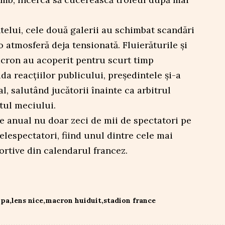
ntelui, cele două galerii au schimbat scandări
o atmosferă deja tensionată. Fluierăturile și
acron au acoperit pentru scurt timp
uda reacțiilor publicului, președintele și-a
l, salutând jucătorii înainte ca arbitrul
tul meciului.
e anual nu doar zeci de mii de spectatori pe
telespectatori, fiind unul dintre cele mai
rtive din calendarul francez.
upa
lens nice
macron huiduit
stadion france