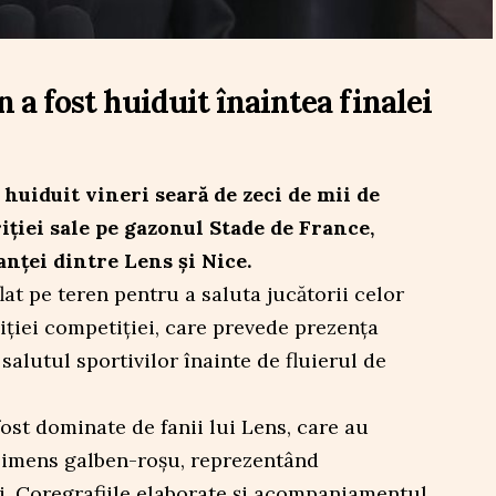
 fost huiduit înaintea finalei
uiduit vineri seară de zeci de mii de
iției sale pe gazonul Stade de France,
anței dintre Lens și Nice.
lat pe teren pentru a saluta jucătorii celor
ției competiției, care prevede prezența
i salutul sportivilor înainte de fluierul de
ost dominate de fanii lui Lens, care au
 imens galben-roșu, reprezentând
i. Coregrafiile elaborate și acompaniamentul