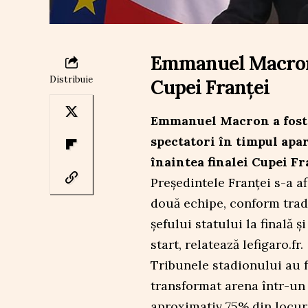
Emmanuel Macron a
Distribuie
Cupei Franței
Emmanuel Macron a fost h
spectatori în timpul apar
înaintea finalei Cupei Fr
Președintele Franței s-a af
două echipe, conform tradi
șefului statului la finală ș
start, relatează lefigaro.fr.
Tribunele stadionului au f
transformat arena într-un
aproximativ 75% din locur