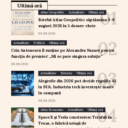
Ultimă oră
Atlas Geopolitic
Actualitate
Ultimă oră
Brieful Atlas Geopolitic: săptămâna 3–9
august 2026 în 5 dosare-cheie
09.08.2026
Actualitate
Politică
Ultimă oră
Crin Antonescu îl susține pe Alexandru Nazare pentru
funcția de premier: „Mi se pare singura soluție”
08.08.2026
Actualitate
Externe
Ultimă oră
Alegerile din 2026 pot decide regulile AI
în SUA. Industria tech investește masiv
în campanii
08.08.2026
Atlas Economic
Actualitate
Ultimă oră
SpaceX și Tesla construiesc Terafab în
Texas, o fabrică uriașă de