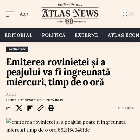
Aa
EDITORIAL
POLITICĂ
EXTERNE
ATLAS ECO
Actualitate
Emiterea rovinietei și a
peajului va fi îngreunată
miercuri, timp de o oră
Autor:
Ultima actualizare: 02.12.2025 18:39
1 Min Citire