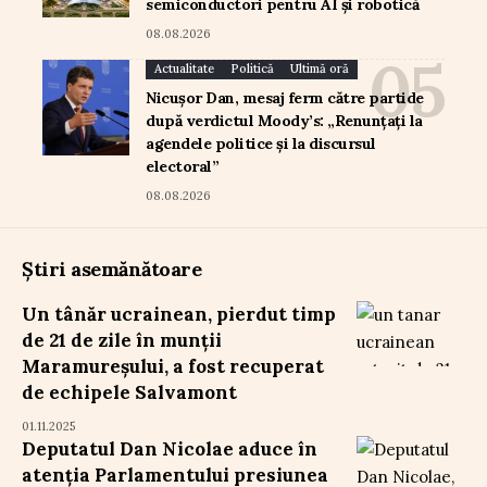
semiconductori pentru AI și robotică
08.08.2026
Actualitate
Politică
Ultimă oră
Nicușor Dan, mesaj ferm către partide
după verdictul Moody’s: „Renunțați la
agendele politice și la discursul
electoral”
08.08.2026
Știri asemănătoare
Un tânăr ucrainean, pierdut timp
de 21 de zile în munții
Maramureșului, a fost recuperat
de echipele Salvamont
01.11.2025
Deputatul Dan Nicolae aduce în
atenția Parlamentului presiunea