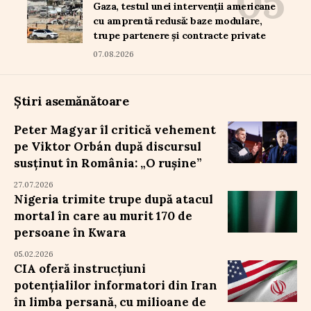
Gaza, testul unei intervenții americane
cu amprentă redusă: baze modulare,
trupe partenere și contracte private
07.08.2026
Știri asemănătoare
Peter Magyar îl critică vehement
pe Viktor Orbán după discursul
susținut în România: „O rușine”
27.07.2026
Nigeria trimite trupe după atacul
mortal în care au murit 170 de
persoane în Kwara
05.02.2026
CIA oferă instrucțiuni
potențialilor informatori din Iran
în limba persană, cu milioane de