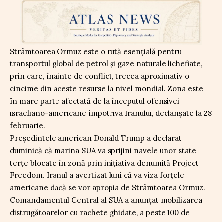
Strâmtoarea Ormuz este o rută esențială pentru
transportul global de petrol și gaze naturale lichefiate,
prin care, înainte de conflict, trecea aproximativ o
cincime din aceste resurse la nivel mondial. Zona este
în mare parte afectată de la începutul ofensivei
israeliano-americane împotriva Iranului, declanșate la 28
februarie.
Președintele american Donald Trump a declarat
duminică că marina SUA va sprijini navele unor state
terțe blocate în zonă prin inițiativa denumită Project
Freedom. Iranul a avertizat luni că va viza forțele
americane dacă se vor apropia de Strâmtoarea Ormuz.
Comandamentul Central al SUA a anunțat mobilizarea
distrugătoarelor cu rachete ghidate, a peste 100 de