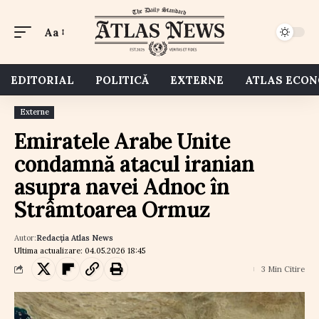
Aa
EDITORIAL
POLITICĂ
EXTERNE
ATLAS ECO
Externe
Emiratele Arabe Unite
condamnă atacul iranian
asupra navei Adnoc în
Strâmtoarea Ormuz
Autor:
Redacția Atlas News
Ultima actualizare: 04.05.2026 18:45
3 Min Citire