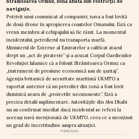
Strâmtoarea Ormuz, zonă aflată sub restricții de
navigație.
Potrivit unui comunicat al companiei, nava a fost lovită
de două drone în apropierea coastelor Omanului, fără ca
vreun membru al echipajului să fie rănit. La momentul
incidentului, petrolierul nu transporta marfă.
Ministerul de Externe al Emiratelor a calificat atacul
drept un „act de piraterie” și a acuzat Corpul Gardienilor
Revoluției Islamice că a folosit Strâmtoarea Ormuz ca
„instrument de presiune economică sau de șantaj”.
Agenția britanică de securitate maritimă UKMTO a
raportat anterior că un petrolier din zonă a fost lovit
duminică seara de „proiectile necunoscute”, fără a
preciza detalii suplimentare. Autoritățile din Abu Dhabi
nu au confirmat imediat dacă incidentul se referă la
aceeași navă menționată de UKMTO, ceea ce a menținut
un grad de incertitudine asupra situației.
Publicitate