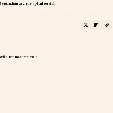
elvetia
hantavirus
spital zurich
orii sunt marcate cu
*