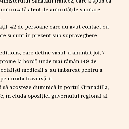
Ministerului Sănătății francez, care a spus că
onitorizată atent de autoritățile sanitare
.
ții, 42 de persoane care au avut contact cu
cate și sunt în prezent sub supraveghere
tions, care deține vasul, a anunțat joi, 7
mptome la bord”, unde mai rămân 149 de
pecialiști medicali s-au îmbarcat pentru a
pe durata traversării.
să acosteze duminică în portul Granadilla,
e, în ciuda opoziției guvernului regional al