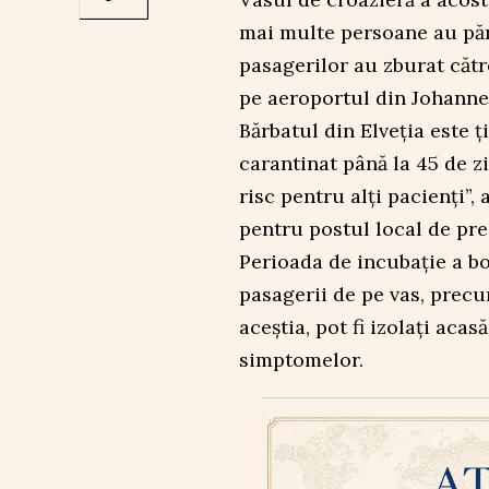
mai multe persoane au pără
pasagerilor au zburat cătr
pe aeroportul din Johanne
Bărbatul din Elveția este ț
carantinat până la 45 de z
risc pentru alți pacienți”,
pentru postul local de pr
Perioada de incubație a bo
pasagerii de pe vas, precu
aceștia, pot fi izolați acas
simptomelor.