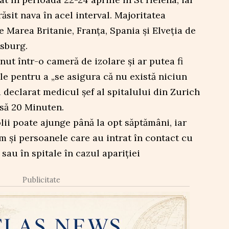
sit nava în acel interval. Majoritatea
e Marea Britanie, Franța, Spania și Elveția de
sburg.
inut într-o cameră de izolare și ar putea fi
ile pentru a „se asigura că nu există niciun
 a declarat medicul șef al spitalului din Zurich
esă 20 Minuten.
lii poate ajunge până la opt săptămâni, iar
m și persoanele care au intrat în contact cu
ă sau în spitale în cazul apariției
Publicitate