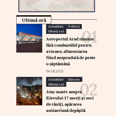
Ultimă oră
Actualitate
Politică
Ultimă oră
Aeroportul Arad rămâne
fără combustibil pentru
avioane, alimentarea
fiind suspendată de peste
o săptămână
06.08.2026
Actualitate
Externe
Ultimă oră
Atac masiv asupra
Kievului: 17 morți și zeci
de răniți, apărarea
antiaeriană depășită