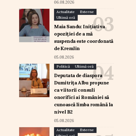
06.08.2026
Actualitate
Externe
Ultimă oră
Maia Sandu: Inițiativa
opoziției de a mă
suspenda este coordonată
de Kremlin
05.08.2026
Politică
Ultimă oră
Deputata de diaspora
Dumitrița Albu propune
ca viitorii consuli
onorifici ai României să
cunoască limba română la
nivel B2
05.08.2026
Actualitate
Externe
Ultimă oră