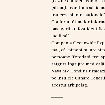
„caz de contact”, conform 
„situația continuă să fie m
franceze și internaționale”
Conform ultimelor informa
pasagerii au fost identifi
medicală.
Compania Oceanwide Expedi
mai, că „nimeni nu are si
persoane. Totodată, trei s
asigura îngrijire medicală 
Nava MV Hondius urmează 
pe Insulele Canare Tenerif
acestui arhipelag.