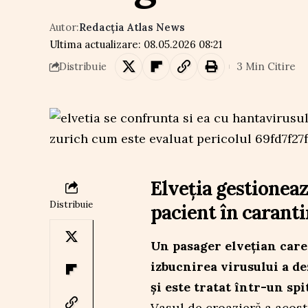
Autor:
Redacția Atlas News
Ultima actualizare: 08.05.2026 08:21
3 Min Citire
Distribuie
Elveția gestionea
Distribuie
pacient în caranti
Un pasager elvețian care 
izbucnirea virusului a d
și este tratat într-un spi
Vasul de croazieră a acosta