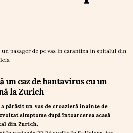
ză un caz de hantavirus cu un
nă la Zurich
a părăsit un vas de croazieră înainte de
ezvoltat simptome după întoarcerea acasă
tal din Zurich.
t în perioada 22-24 aprilie în St Helena, iar