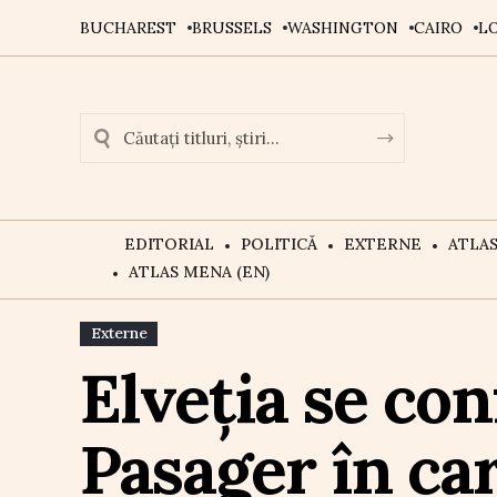
BUCHAREST
BRUSSELS
WASHINGTON
CAIRO
L
EDITORIAL
POLITICĂ
EXTERNE
ATLA
ATLAS MENA (EN)
Externe
Elveția se co
Pasager în car