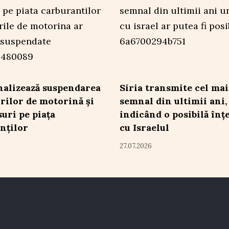
nalizează suspendarea
Siria transmite cel mai
rilor de motorină și
semnal din ultimii ani,
suri pe piața
indicând o posibilă înț
nților
cu Israelul
27.07.2026