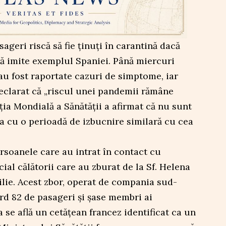
sageri riscă să fie ținuți în carantină dacă
să imite exemplul Spaniei. Până miercuri
au fost raportate cazuri de simptome, iar
declarat că „riscul unei pandemii rămâne
ția Mondială a Sănătății a afirmat că nu sunt
a cu o perioadă de izbucnire similară cu cea
ersoanele care au intrat în contact cu
cial călătorii care au zburat de la Sf. Helena
lie. Acest zbor, operat de compania sud-
ord 82 de pasageri și șase membri ai
a se află un cetățean francez identificat ca un