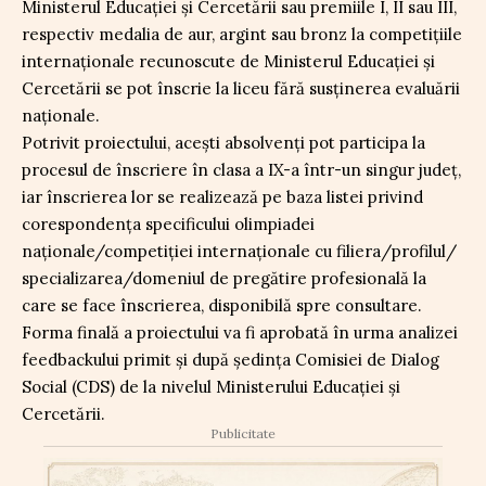
Ministerul Educației și Cercetării sau premiile I, II sau III,
respectiv medalia de aur, argint sau bronz la competițiile
internaționale recunoscute de Ministerul Educației și
Cercetării se pot înscrie la liceu fără susținerea evaluării
naționale.
Potrivit proiectului, acești absolvenți pot participa la
procesul de înscriere în clasa a IX-a într-un singur județ,
iar înscrierea lor se realizează pe baza listei privind
corespondența specificului olimpiadei
naționale/competiției internaționale cu filiera/profilul/
specializarea/domeniul de pregătire profesională la
care se face înscrierea, disponibilă spre consultare.
Forma finală a proiectului va fi aprobată în urma analizei
feedbackului primit și după ședința Comisiei de Dialog
Social (CDS) de la nivelul Ministerului Educației și
Cercetării.
Publicitate