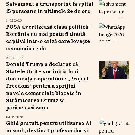
Salvamont a transportat la spital
15 persoane în ultimele 24 de ore
11.02.2026
POSA avertizează clasa politică:
România nu mai poate fi ținută
captivă într-o criză care lovește
economia reală
27.06.2026
Donald Trump a declarat că
Statele Unite vor iniția luni
dimineață o operațiune „Project
Freedom” pentru a sprijini
navele comerciale blocate în
Strâmtoarea Ormuz să
părăsească zona
04.05.2026
Ghid gratuit pentru utilizarea AI
în școli, destinat profesorilor și