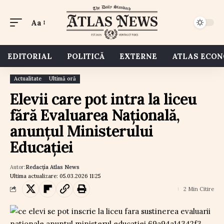
Aa
EDITORIAL
POLITICĂ
EXTERNE
ATLAS ECO
Actualitate
Ultimă oră
Elevii care pot intra la liceu
fără Evaluarea Națională,
anunțul Ministerului
Educației
Autor:
Redacția Atlas News
Ultima actualizare: 05.03.2026 11:25
2 Min Citire