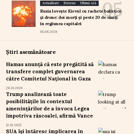
Actualitate
Externe
Ultimă oră
Rusia lovește Kievul cu rachete balistice
și drone: doi morți și peste 20 de răniți
în regiunea capitalei
05.08.2026
Știri asemănătoare
Hamas anunță că este pregătită să
transfere complet guvernarea
către Comitetul Național în Gaza
28.01.2026
Trump analizează toate
posibilitățile în contextul
amenințărilor de a invoca Legea
împotriva răscoalei, afirmă Vance
12.10.2025
SUA își întăresc implicarea în