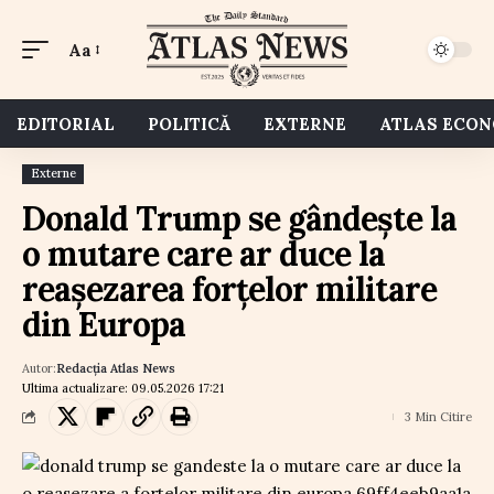
Aa
EDITORIAL
POLITICĂ
EXTERNE
ATLAS ECO
Externe
Donald Trump se gândește la
o mutare care ar duce la
reașezarea forțelor militare
din Europa
Autor:
Redacția Atlas News
Ultima actualizare: 09.05.2026 17:21
3 Min Citire