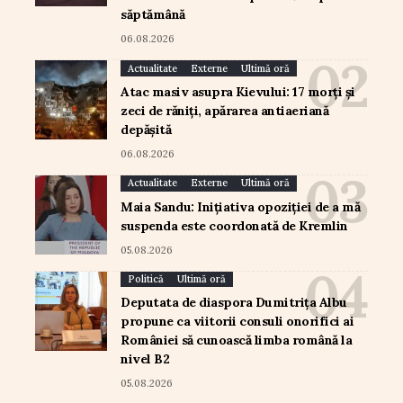
săptămână
06.08.2026
Actualitate
Externe
Ultimă oră
Atac masiv asupra Kievului: 17 morți și
zeci de răniți, apărarea antiaeriană
depășită
06.08.2026
Actualitate
Externe
Ultimă oră
Maia Sandu: Inițiativa opoziției de a mă
suspenda este coordonată de Kremlin
05.08.2026
Politică
Ultimă oră
Deputata de diaspora Dumitrița Albu
propune ca viitorii consuli onorifici ai
României să cunoască limba română la
nivel B2
05.08.2026