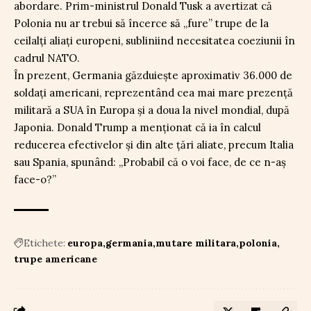
abordare. Prim-ministrul Donald Tusk a avertizat că
Polonia nu ar trebui să încerce să „fure” trupe de la
ceilalți aliați europeni, subliniind necesitatea coeziunii în
cadrul NATO.
În prezent, Germania găzduiește aproximativ 36.000 de
soldați americani, reprezentând cea mai mare prezență
militară a SUA în Europa și a doua la nivel mondial, după
Japonia. Donald Trump a menționat că ia în calcul
reducerea efectivelor și din alte țări aliate, precum Italia
sau Spania, spunând: „Probabil că o voi face, de ce n-aș
face-o?”
Etichete:
europa
germania
mutare militara
polonia
trupe americane