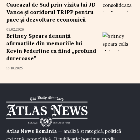
Caucazul de Sud prin vizita lui JD
Vance și coridorul TRIPP pentru
pace și dezvoltare economică
05.02.2026
Britney Spears denunță
afirmațiile din memoriile lui
Kevin Federline ca fiind „profund
dureroase”
16.10.2025
Atlas News România
— analiză strategică, politică
externă, geopolitică. O publicație boutique media