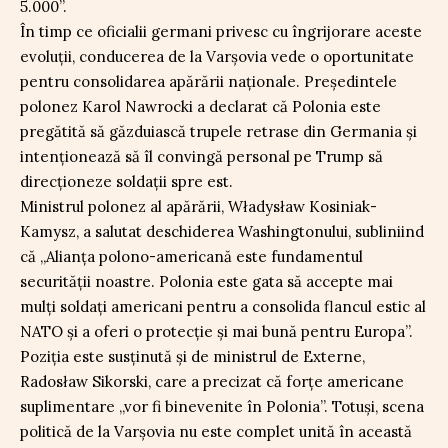
5.000”.
În timp ce oficialii germani privesc cu îngrijorare aceste
evoluții, conducerea de la Varșovia vede o oportunitate
pentru consolidarea apărării naționale. Președintele
polonez Karol Nawrocki a declarat că Polonia este
pregătită să găzduiască trupele retrase din Germania și
intenționează să îl convingă personal pe Trump să
direcționeze soldații spre est.
Ministrul polonez al apărării, Władysław Kosiniak-
Kamysz, a salutat deschiderea Washingtonului, subliniind
că „Alianța polono-americană este fundamentul
securității noastre. Polonia este gata să accepte mai
mulți soldați americani pentru a consolida flancul estic al
NATO și a oferi o protecție și mai bună pentru Europa”.
Poziția este susținută și de ministrul de Externe,
Radosław Sikorski, care a precizat că forțe americane
suplimentare „vor fi binevenite în Polonia”. Totuși, scena
politică de la Varșovia nu este complet unită în această