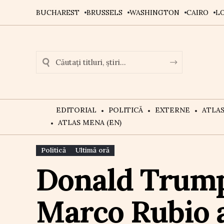
BUCHAREST
BRUSSELS
WASHINGTON
CAIRO
L
EDITORIAL
POLITICĂ
EXTERNE
ATLA
ATLAS MENA (EN)
Politică
Ultimă oră
Donald Trump 
Marco Rubio a