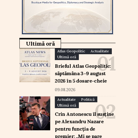
Ultimă oră
Atlas Geopolitic
Actualitate
Ultimă oră
Brieful Atlas Geopolitic:
săptămâna 3–9 august
2026 în 5 dosare-cheie
09.08.2026
Actualitate
Politică
Ultimă oră
Crin Antonescu îl susține
pe Alexandru Nazare
pentru funcția de
premier: „Mi se pare