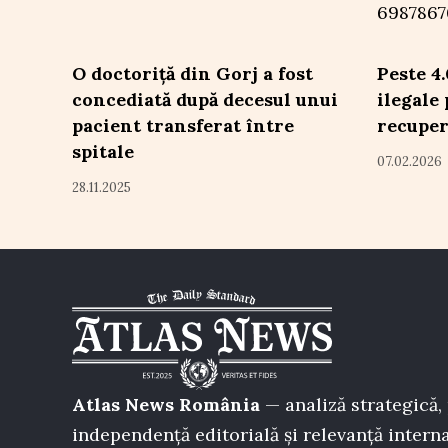
O doctoriță din Gorj a fost
Peste 4
concediată după decesul unui
ilegale 
pacient transferat între
recuper
spitale
07.02.2026
28.11.2025
Atlas News România
— analiză strategică, 
independență editorială și relevanță interna