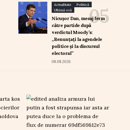
Actualitate
Politică
Ultimă oră
Nicușor Dan, mesaj ferm
către partide după
verdictul Moody’s:
„Renunțați la agendele
politice și la discursul
electoral”
08.08.2026