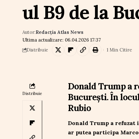
ul B9 de la Bu
Autor:
Redacția Atlas News
Ultima actualizare: 06.04.2026 17:37
1 Min Citire
Distribuie
Donald Trump a ref
Distribuie
București. În locu
Rubio
Donald Trump a refuzat in
ar putea participa Marco