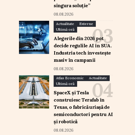
singura soluție”
08.08.2026
Actualitate
Externe
Ultimă oră
Alegerile din 2026 pot
decide regulile AI în SUA.
Industria tech investește
masiv în campanii
08.08.2026
Atlas Economic
Actualitate
Ultimă oră
SpaceX și Tesla
construiesc Terafab în
Texas, o fabrică uriașă de
semiconductori pentru AI
și robotică
08.08.2026