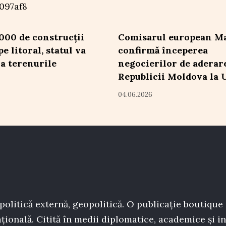
.000 de construcții
Comisarul european Ma
pe litoral, statul va
confirmă începerea
a terenurile
negocierilor de aderar
Republicii Moldova la 
04.06.2026
politică externă, geopolitică. O publicație boutique
țională. Citită în medii diplomatice, academice și in