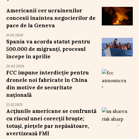
Americanii cer ucrainenilor
concesii înaintea negocierilor de
pace de la Geneva
13.02.2026
Spania va acorda statut pentru
500.000 de migranți, procesul
începe în aprilie
20.02.2026
FCC impune interdicție pentru
dronele noi fabricate în China
din motive de securitate
națională
23.12.2025
Acțiunile americane se confruntă
cu riscul unei corecții bruște;
totuși, piețele par nepăsătoare,
avertizează FMI