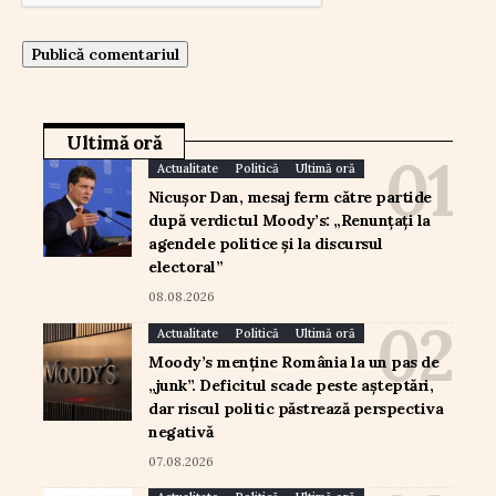
Ultimă oră
Actualitate
Politică
Ultimă oră
Nicușor Dan, mesaj ferm către partide
după verdictul Moody’s: „Renunțați la
agendele politice și la discursul
electoral”
08.08.2026
Actualitate
Politică
Ultimă oră
Moody’s menține România la un pas de
„junk”. Deficitul scade peste așteptări,
dar riscul politic păstrează perspectiva
negativă
07.08.2026