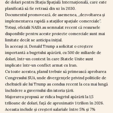
de dolari pentru Stația Spațială Internațională, care este
planificată să fie retrasă din uz în 2030.
Documentul promovează, de asemenea, „dezvoltarea și
implementarea rapidă a stațiilor spațiale comerciale”.
Totuși, oficialii NASA au semnalat recent că resursele
disponibile pentru aceste proiecte comerciale sunt mai
limitate decât se anticipa inițial.
În aceeași zi, Donald Trump a solicitat o creștere
importantă a bugetului apărării, cu 500 de miliarde de
dolari, într-un context în care Statele Unite sunt
implicate într-un conflict armat cu Iran.
Cu toate acestea, planul trebuie să primească aprobarea
Congresului SUA, unde divergențele privind politicile de
cheltuieli ale lui Trump au condus recent la cea mai lungă
închidere a guvernului din istoria țării.
Majorarea propusă ar ridica bugetul apărării la 1,5
trilioane de dolari, față de aproximativ 1 trilion în 2026.
Aceasta include și creșteri salariale între 5% și 7%