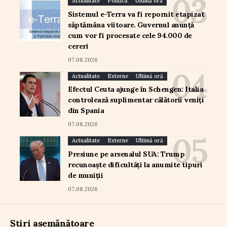
Actualitate
Politică
Ultimă oră
Sistemul e-Terra va fi repornit etapizat
săptămâna viitoare. Guvernul anunță
cum vor fi procesate cele 94.000 de
cereri
07.08.2026
Actualitate
Externe
Ultimă oră
Efectul Ceuta ajunge în Schengen: Italia
controlează suplimentar călătorii veniți
din Spania
07.08.2026
Actualitate
Externe
Ultimă oră
Presiune pe arsenalul SUA: Trump
recunoaște dificultăți la anumite tipuri
de muniții
07.08.2026
Știri asemănătoare