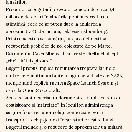
lansărilor.
Propunerea bugetară prevede reduceri de circa 3,4
miliarde de dolari în alocările pentru cercetarea
științifică, ceea ce ar putea duce la anularea a
aproximativ 40 de misiuni, relatează Bloomberg.
Printre acestea se numără și un proiect destinat
recuperării probelor de sol colectate de pe Marte.
Documentul Casei Albe califică aceste cheltuieli drept
„cheltuieli risipitoare”.
Bugetul propus implică renunțarea treptată la unele
dintre cele mai importante programe actuale ale NASA,
menționând explicit racheta Space Launch System și
capsula Orion Spacecraft.
Acestea sunt descrise în document ca fiind „extrem de
costisitoare și întârziate”. În locul lor, administrația
susține folosirea unor soluții comerciale pentru
transportul echipajelor și încărcăturilor către Lună.
Bugetul include și o reducere de aproximativ un miliard