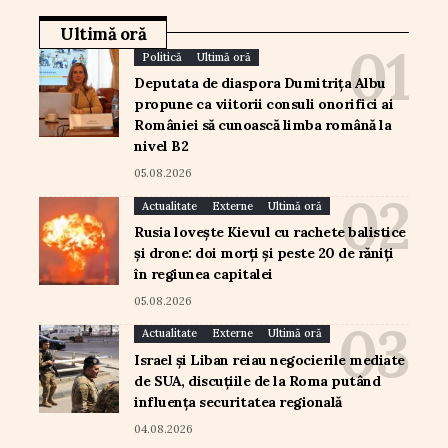
Ultimă oră
Politică
Ultimă oră
Deputata de diaspora Dumitrița Albu
propune ca viitorii consuli onorifici ai
României să cunoască limba română la
nivel B2
05.08.2026
Actualitate
Externe
Ultimă oră
Rusia lovește Kievul cu rachete balistice
și drone: doi morți și peste 20 de răniți
în regiunea capitalei
05.08.2026
Actualitate
Externe
Ultimă oră
Israel și Liban reiau negocierile mediate
de SUA, discuțiile de la Roma putând
influența securitatea regională
04.08.2026