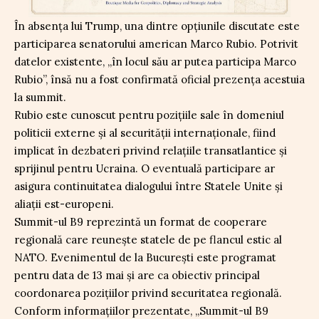
În absența lui Trump, una dintre opțiunile discutate este
participarea senatorului american Marco Rubio. Potrivit
datelor existente, „în locul său ar putea participa Marco
Rubio”, însă nu a fost confirmată oficial prezența acestuia
la summit.
Rubio este cunoscut pentru pozițiile sale în domeniul
politicii externe și al securității internaționale, fiind
implicat în dezbateri privind relațiile transatlantice și
sprijinul pentru Ucraina. O eventuală participare ar
asigura continuitatea dialogului între Statele Unite și
aliații est-europeni.
Summit-ul B9 reprezintă un format de cooperare
regională care reunește statele de pe flancul estic al
NATO. Evenimentul de la București este programat
pentru data de 13 mai și are ca obiectiv principal
coordonarea pozițiilor privind securitatea regională.
Conform informațiilor prezentate, „Summit-ul B9