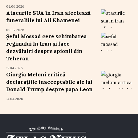
04.06.2026
Atacurile SUA în Iran afectează
funeraliile lui Ali Khamenei
09.07.2026
Șeful Mossad cere schimbarea
regimului în Iran și face
dezvăluiri despre spionii din
Teheran
15.04.2026
Giorgia Meloni critică
declarațiile inacceptabile ale lui
Donald Trump despre papa Leon
14.04.2026