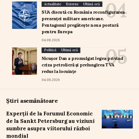
Actualitate
Externe
Ultimă oră
SUA discută cu România reconfigurarea
prezenței militare americane.
Pentagonul pregătește noua postură
pentru Europa
04.08.2026
Politică
Ultimă oră
Nicușor Dan a promulgat legea privind
criza petrolieră și prelungirea TVA
redus la locuințe
04.08.2026
Știri asemănătoare
Experții de la Forumul Economic
de la Sankt Petersburg au viziuni
sumbre asupra viitorului război
mondial