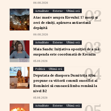
06.08.2026
Actualitate
Externe
Ultimă oră
Atac masiv asupra Kievului: 17 morți și
zeci de răniți, apărarea antiaeriană
depășită
06.08.2026
Actualitate
Externe
Ultimă oră
Maia Sandu: Inițiativa opoziției de a mă
suspenda este coordonată de Kremlin
05.08.2026
Politică
Ultimă oră
Deputata de diaspora Dumitrița Albu
propune ca viitorii consuli onorifici ai
României să cunoască limba română la
nivel B2
05.08.2026
Actualitate
Externe
Ultimă oră