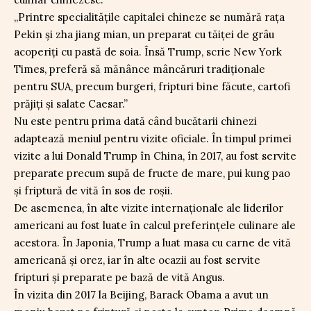
„Printre specialitățile capitalei chineze se numără rața
Pekin și zha jiang mian, un preparat cu tăiței de grâu
acoperiți cu pastă de soia. Însă Trump, scrie New York
Times, preferă să mănânce mâncăruri tradiționale
pentru SUA, precum burgeri, fripturi bine făcute, cartofi
prăjiți și salate Caesar.”
Nu este pentru prima dată când bucătarii chinezi
adaptează meniul pentru vizite oficiale. În timpul primei
vizite a lui Donald Trump în China, în 2017, au fost servite
preparate precum supă de fructe de mare, pui kung pao
și friptură de vită în sos de roșii.
De asemenea, în alte vizite internaționale ale liderilor
americani au fost luate în calcul preferințele culinare ale
acestora. În Japonia, Trump a luat masa cu carne de vită
americană și orez, iar în alte ocazii au fost servite
fripturi și preparate pe bază de vită Angus.
În vizita din 2017 la Beijing, Barack Obama a avut un