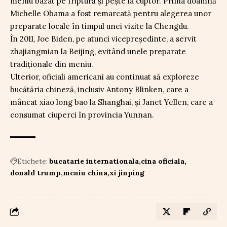
meniu bazat pe friptură și pește la cuptor. Prima doamnă
Michelle Obama a fost remarcată pentru alegerea unor
preparate locale în timpul unei vizite la Chengdu.
În 2011, Joe Biden, pe atunci vicepreședinte, a servit
zhajiangmian la Beijing, evitând unele preparate
tradiționale din meniu.
Ulterior, oficiali americani au continuat să exploreze
bucătăria chineză, inclusiv Antony Blinken, care a
mâncat xiao long bao la Shanghai, și Janet Yellen, care a
consumat ciuperci în provincia Yunnan.
Etichete:
bucatarie internationala
cina oficiala
donald trump
meniu china
xi jinping