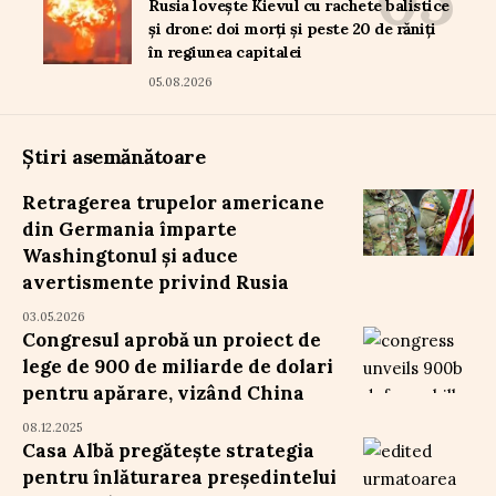
Rusia lovește Kievul cu rachete balistice
și drone: doi morți și peste 20 de răniți
în regiunea capitalei
05.08.2026
Știri asemănătoare
Retragerea trupelor americane
din Germania împarte
Washingtonul și aduce
avertismente privind Rusia
03.05.2026
Congresul aprobă un proiect de
lege de 900 de miliarde de dolari
pentru apărare, vizând China
08.12.2025
Casa Albă pregătește strategia
pentru înlăturarea președintelui