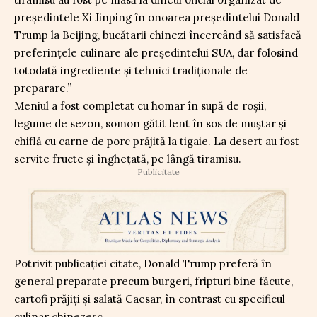
președintele Xi Jinping în onoarea președintelui Donald
Trump la Beijing, bucătarii chinezi încercând să satisfacă
preferințele culinare ale președintelui SUA, dar folosind
totodată ingrediente și tehnici tradiționale de
preparare.”
Meniul a fost completat cu homar în supă de roșii,
legume de sezon, somon gătit lent în sos de muștar și
chiflă cu carne de porc prăjită la tigaie. La desert au fost
servite fructe și înghețată, pe lângă tiramisu.
Publicitate
Potrivit publicației citate, Donald Trump preferă în
general preparate precum burgeri, fripturi bine făcute,
cartofi prăjiți și salată Caesar, în contrast cu specificul
culinar chinezesc.