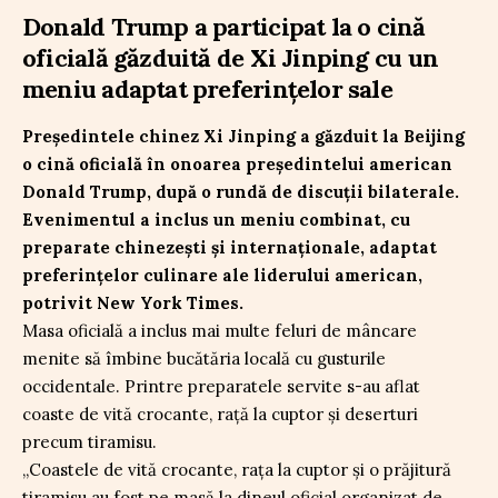
Donald Trump a participat la o cină
oficială găzduită de Xi Jinping cu un
meniu adaptat preferințelor sale
Președintele chinez Xi Jinping a găzduit la Beijing
o cină oficială în onoarea președintelui american
Donald Trump, după o rundă de discuții bilaterale.
Evenimentul a inclus un meniu combinat, cu
preparate chinezești și internaționale, adaptat
preferințelor culinare ale liderului american,
potrivit New York Times.
Masa oficială a inclus mai multe feluri de mâncare
menite să îmbine bucătăria locală cu gusturile
occidentale. Printre preparatele servite s-au aflat
coaste de vită crocante, rață la cuptor și deserturi
precum tiramisu.
„Coastele de vită crocante, rața la cuptor și o prăjitură
tiramisu au fost pe masă la dineul oficial organizat de