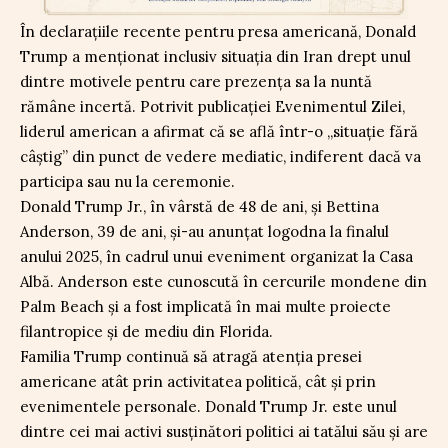
În declarațiile recente pentru presa americană, Donald
Trump a menționat inclusiv situația din Iran drept unul
dintre motivele pentru care prezența sa la nuntă
rămâne incertă. Potrivit publicației Evenimentul Zilei,
liderul american a afirmat că se află într-o „situație fără
câștig” din punct de vedere mediatic, indiferent dacă va
participa sau nu la ceremonie.
Donald Trump Jr., în vârstă de 48 de ani, și Bettina
Anderson, 39 de ani, și-au anunțat logodna la finalul
anului 2025, în cadrul unui eveniment organizat la Casa
Albă. Anderson este cunoscută în cercurile mondene din
Palm Beach și a fost implicată în mai multe proiecte
filantropice și de mediu din Florida.
Familia Trump continuă să atragă atenția presei
americane atât prin activitatea politică, cât și prin
evenimentele personale. Donald Trump Jr. este unul
dintre cei mai activi susținători politici ai tatălui său și are