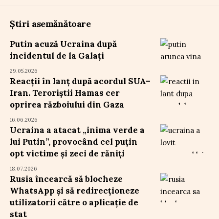
Știri asemănătoare
Putin acuză Ucraina după
incidentul de la Galați
29.05.2026
Reacții în lanț după acordul SUA–
Iran. Teroriștii Hamas cer
oprirea războiului din Gaza
16.06.2026
Ucraina a atacat „inima verde a
lui Putin”, provocând cel puțin
opt victime și zeci de răniți
18.07.2026
Rusia încearcă să blocheze
WhatsApp și să redirecționeze
utilizatorii către o aplicație de
stat