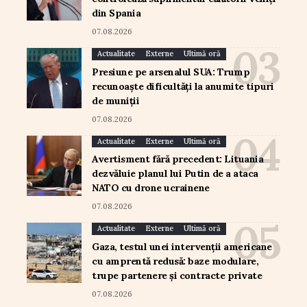
din Spania
07.08.2026
Actualitate
Externe
Ultimă oră
Presiune pe arsenalul SUA: Trump
recunoaște dificultăți la anumite tipuri
de muniții
07.08.2026
Actualitate
Externe
Ultimă oră
Avertisment fără precedent: Lituania
dezvăluie planul lui Putin de a ataca
NATO cu drone ucrainene
07.08.2026
Actualitate
Externe
Ultimă oră
Gaza, testul unei intervenții americane
cu amprentă redusă: baze modulare,
trupe partenere și contracte private
07.08.2026