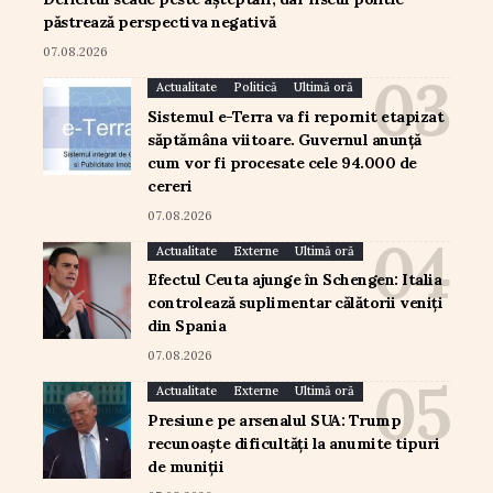
păstrează perspectiva negativă
07.08.2026
Actualitate
Politică
Ultimă oră
Sistemul e-Terra va fi repornit etapizat
săptămâna viitoare. Guvernul anunță
cum vor fi procesate cele 94.000 de
cereri
07.08.2026
Actualitate
Externe
Ultimă oră
Efectul Ceuta ajunge în Schengen: Italia
controlează suplimentar călătorii veniți
din Spania
07.08.2026
Actualitate
Externe
Ultimă oră
Presiune pe arsenalul SUA: Trump
recunoaște dificultăți la anumite tipuri
de muniții