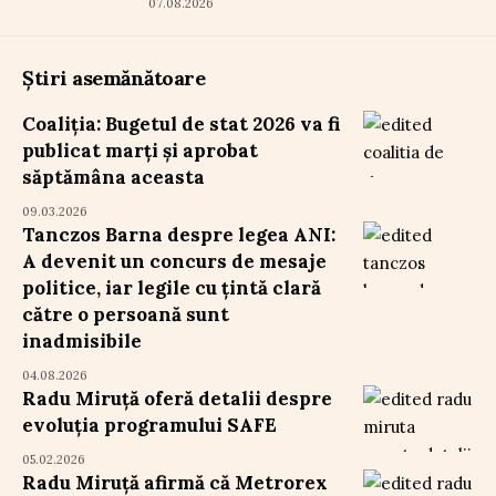
07.08.2026
Știri asemănătoare
Coaliția: Bugetul de stat 2026 va fi
publicat marți și aprobat
săptămâna aceasta
09.03.2026
Tanczos Barna despre legea ANI:
A devenit un concurs de mesaje
politice, iar legile cu țintă clară
către o persoană sunt
inadmisibile
04.08.2026
Radu Miruță oferă detalii despre
evoluția programului SAFE
05.02.2026
Radu Miruță afirmă că Metrorex