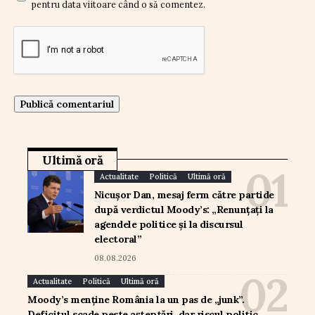
pentru data viitoare când o să comentez.
Ultimă oră
Actualitate
Politică
Ultimă oră
Nicușor Dan, mesaj ferm către partide
după verdictul Moody’s: „Renunțați la
agendele politice și la discursul
electoral”
08.08.2026
Actualitate
Politică
Ultimă oră
Moody’s menține România la un pas de „junk”.
Deficitul scade peste așteptări, dar riscul politic