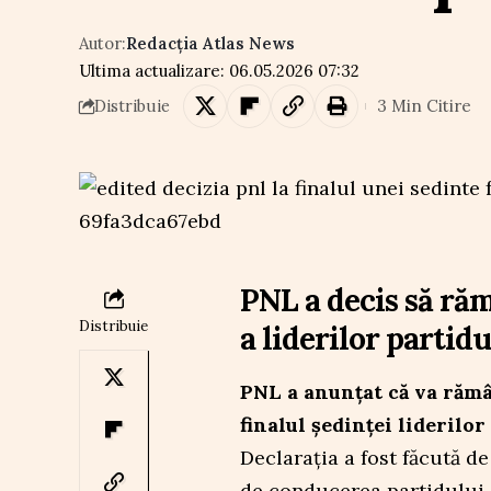
Autor:
Redacția Atlas News
Ultima actualizare: 06.05.2026 07:32
3 Min Citire
Distribuie
PNL a decis să răm
Distribuie
a liderilor partidu
PNL a anunțat că va rămân
finalul ședinței liderilor
Declarația a fost făcută de
de conducerea partidului. 