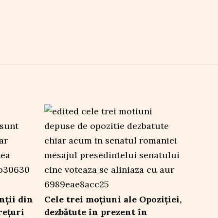
nții din
Cele trei moțiuni ale Opoziției,
rețuri
dezbătute în prezent în