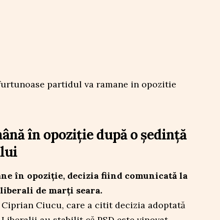
ână în opoziție după o ședință
lui
e în opoziție, decizia fiind comunicată la
 liberali de marți seara.
 Ciprian Ciucu, care a citit decizia adoptată
Liberalii au stabilit că PSD este vinovat