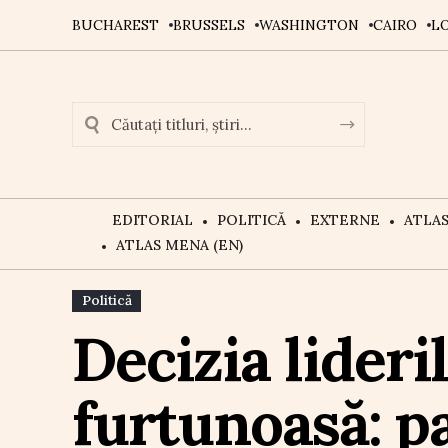
BUCHAREST
BRUSSELS
WASHINGTON
CAIRO
L
EDITORIAL
POLITICĂ
EXTERNE
ATLA
ATLAS MENA (EN)
Politică
Decizia lider
furtunoasă: p