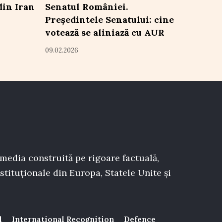
din Iran
Senatul României.
Președintele Senatului: cine
votează se aliniază cu AUR
09.02.2026
 media construită pe rigoare factuală,
stituționale din Europa, Statele Unite și
l
International Recognition
Defence