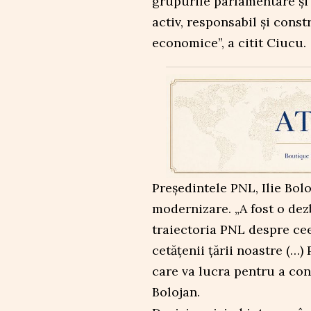
grupurile parlamentare și 
activ, responsabil și constr
economice”, a citit Ciucu.
Președintele PNL, Ilie Bol
modernizare. „A fost o dez
traiectoria PNL despre ce
cetățenii țării noastre (…
care va lucra pentru a con
Bolojan.