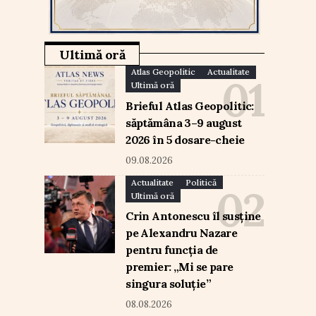
Ultimă oră
Atlas Geopolitic
Actualitate
Ultimă oră
Brieful Atlas Geopolitic:
săptămâna 3–9 august
2026 în 5 dosare-cheie
09.08.2026
Actualitate
Politică
Ultimă oră
Crin Antonescu îl susține
pe Alexandru Nazare
pentru funcția de
premier: „Mi se pare
singura soluție”
08.08.2026