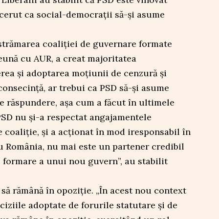
 cerut ca social-democrații să-și asume
strămarea coaliției de guvernare formate
reună cu AUR, a creat majoritatea
rea și adoptarea moțiunii de cenzură și
consecință, ar trebui ca PSD să-și asume
e răspundere, așa cum a făcut în ultimele
e PSD nu și-a respectat angajamentele
 coaliție, și a acționat în mod iresponsabil în
ru România, nu mai este un partener credibil
formare a unui nou guvern”, au stabilit
să rămână în opoziție. „În acest nou context
ciziile adoptate de forurile statutare și de