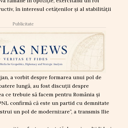
va rămâne în opoziție, exercitând un rol
uctiv, în interesul cetățenilor și al stabilității
Publicitate
ojan, a vorbit despre formarea unui pol de
batere lungă, au fost discuții despre
ea ce trebuie să facem pentru România și
) PNL confirmă că este un partid cu demnitate
strui un pol de modernizare”, a transmis Ilie