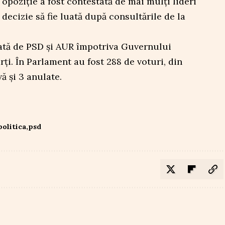
 opoziție a fost contestată de mai mulți lideri
 decizie să fie luată după consultările de la
ată de PSD și AUR împotriva Guvernului
ți. În Parlament au fost 288 de voturi, din
ă și 3 anulate.
politica
psd