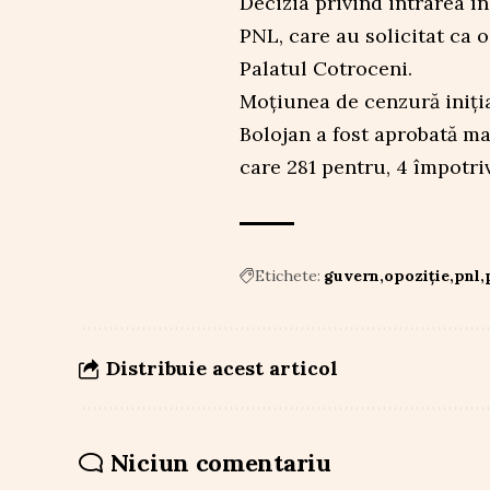
Decizia privind intrarea în
PNL, care au solicitat ca o
Palatul Cotroceni.
Moțiunea de cenzură iniți
Bolojan a fost aprobată mar
care 281 pentru, 4 împotriv
Etichete:
guvern
opoziție
pnl
Distribuie acest articol
Niciun comentariu