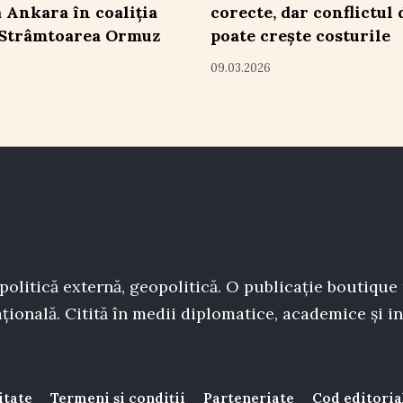
 Ankara în coaliția
corecte, dar conflictul 
 Strâmtoarea Ormuz
poate crește costurile
09.03.2026
politică externă, geopolitică. O publicație boutique
țională. Citită în medii diplomatice, academice și in
itate
Termeni și condiții
Parteneriate
Cod editoria