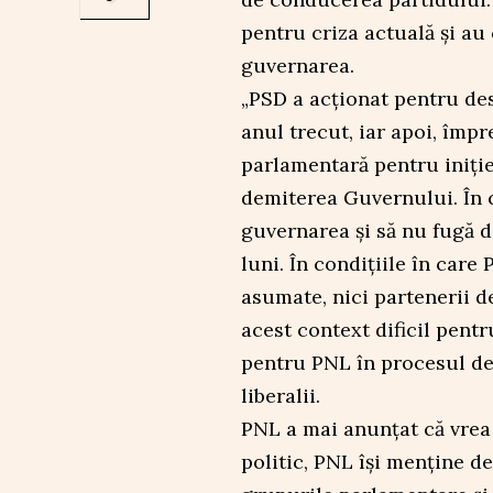
pentru criza actuală și au
guvernarea.
„PSD a acționat pentru de
anul trecut, iar apoi, împ
parlamentară pentru iniție
demiterea Guvernului. În 
guvernarea și să nu fugă d
luni. În condițiile în car
asumate, nici partenerii de
acest context dificil pent
pentru PNL în procesul de 
liberalii.
PNL a mai anunțat că vrea 
politic, PNL își menține de