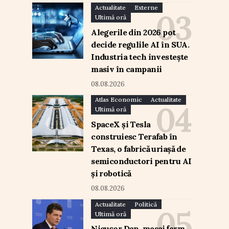
Actualitate
Externe
Ultimă oră
Alegerile din 2026 pot
decide regulile AI în SUA.
Industria tech investește
masiv în campanii
08.08.2026
Atlas Economic
Actualitate
Ultimă oră
SpaceX și Tesla
construiesc Terafab în
Texas, o fabrică uriașă de
semiconductori pentru AI
și robotică
08.08.2026
Actualitate
Politică
Ultimă oră
Nicușor Dan, mesaj ferm