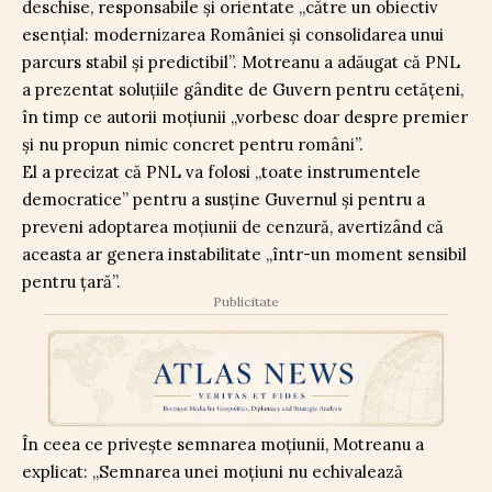
deschise, responsabile și orientate „către un obiectiv
esențial: modernizarea României și consolidarea unui
parcurs stabil și predictibil”. Motreanu a adăugat că PNL
a prezentat soluțiile gândite de Guvern pentru cetățeni,
în timp ce autorii moțiunii „vorbesc doar despre premier
și nu propun nimic concret pentru români”.
El a precizat că PNL va folosi „toate instrumentele
democratice” pentru a susține Guvernul și pentru a
preveni adoptarea moțiunii de cenzură, avertizând că
aceasta ar genera instabilitate „într-un moment sensibil
pentru țară”.
Publicitate
În ceea ce privește semnarea moțiunii, Motreanu a
explicat: „Semnarea unei moțiuni nu echivalează