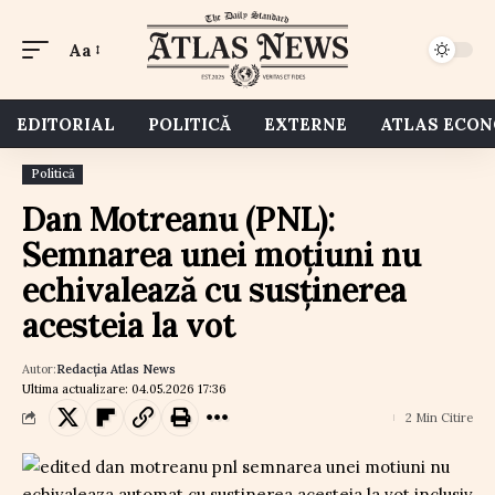
Aa
EDITORIAL
POLITICĂ
EXTERNE
ATLAS ECO
Politică
Dan Motreanu (PNL):
Semnarea unei moțiuni nu
echivalează cu susținerea
acesteia la vot
Autor:
Redacția Atlas News
Ultima actualizare: 04.05.2026 17:36
2 Min Citire