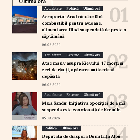
Ultimă oră
Actualitate
Politică
Ultimă oră
Aeroportul Arad rămâne fără
combustibil pentru avioane,
alimentarea fiind suspendată de peste o
săptămână
06.08.2026
Actualitate
Externe
Ultimă oră
Atac masiv asupra Kievului: 17 morți și
zeci de răniți, apărarea antiaeriană
depășită
06.08.2026
Actualitate
Externe
Ultimă oră
Maia Sandu: Inițiativa opoziției de a mă
suspenda este coordonată de Kremlin
05.08.2026
Politică
Ultimă oră
Deputata de diaspora Dumitrița Albu