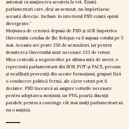
automat cu susținerea acesteia la vot. Există
parlamentari care, deși au semnat, nu împărtășesc
această direcție. Inclusiv în interiorul PSD există opinii
divergente.”
Moțiunea de cenzură depusă de PSD și AUR împotriva
Guvernului condus de Ilie Bolojan va fi supusă votului pe 5
mai. Aceasta are peste 250 de semnături, iar pentru
demiterea Guvernului sunt necesare 233 de voturi.
Miza centrală a negocierilor, pe ultima sută de metri, o
reprezintă parlamentarii din SOS, POT și PACE, precum
și neafiliații proveniți din aceste formațiuni, grupuri fără
o conducere politică fermă, ale căror voturi pot fi
decisive. PSD încearcă să asigure voturile necesare
pentru adoptarea moțiunii, iar PNL poartă discuții
paralele pentru a convinge cât mai mulți parlamentari să
nu o susțină.