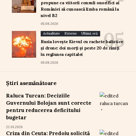
propune ca viitorii consuli onorifici ai
României să cunoască limba română la
nivel B2
05.08.2026
Actualitate
Externe
Ultimă oră
Rusia lovește Kievul cu rachete balistice
și drone: doi morți și peste 20 de răniți
în regiunea capitalei
05.08.2026
Știri asemănătoare
Raluca Turcan: Deciziile
Guvernului Bolojan sunt corecte
pentru reducerea deficitului
bugetar
22.01.2026
Criza din Ceuta: Predoiu solicită