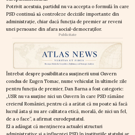
Potrivit acestuia, partidul nu va accepta o formulă în care
PSD continuă să controleze deciziile importante din
administrație, chiar dacă funcția de premier ar reveni
unei persoane din afara social-democraților.
Publicitate
Întrebat despre posibilitatea susținerii unui Guvern
condus de Eugen Tomac, nume vehiculat în ultimele zile
pentru funcția de premier, Dan Barna a fost categoric:
„USR nu va susține nici un Guvern în care PSD rămâne
creierul României, pentru că a arătat că nu poate să facă
lucrul ăsta și nu are calitatea etică, morală, de nici un fel,
de a o face”, a afirmat eurodeputatul.
El a adăugat că menținerea actualei structuri
administrative și a influenței PSD în instituțiile statului ar