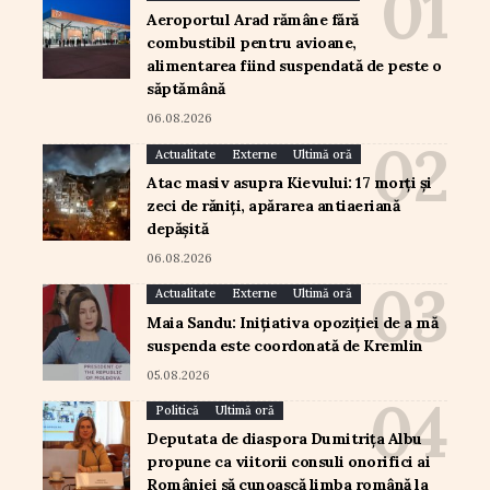
Aeroportul Arad rămâne fără
combustibil pentru avioane,
alimentarea fiind suspendată de peste o
săptămână
06.08.2026
Actualitate
Externe
Ultimă oră
Atac masiv asupra Kievului: 17 morți și
zeci de răniți, apărarea antiaeriană
depășită
06.08.2026
Actualitate
Externe
Ultimă oră
Maia Sandu: Inițiativa opoziției de a mă
suspenda este coordonată de Kremlin
05.08.2026
Politică
Ultimă oră
Deputata de diaspora Dumitrița Albu
propune ca viitorii consuli onorifici ai
României să cunoască limba română la