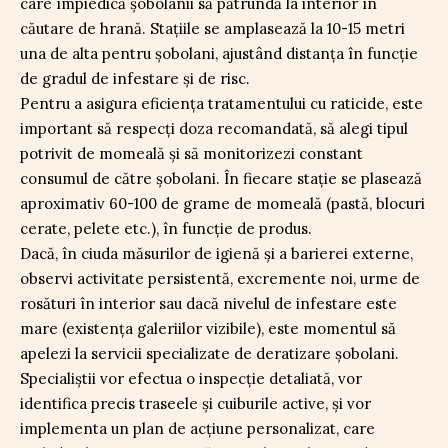
care împiedică șobolanii să pătrundă la interior în
căutare de hrană. Stațiile se amplasează la 10-15 metri
una de alta pentru șobolani, ajustând distanța în funcție
de gradul de infestare și de risc.
Pentru a asigura eficiența tratamentului cu raticide, este
important să respecți doza recomandată, să alegi tipul
potrivit de momeală și să monitorizezi constant
consumul de către șobolani. În fiecare stație se plasează
aproximativ 60-100 de grame de momeală (pastă, blocuri
cerate, pelete etc.), în funcție de produs.
Dacă, în ciuda măsurilor de igienă și a barierei externe,
observi activitate persistentă, excremente noi, urme de
rosături în interior sau dacă nivelul de infestare este
mare (existența galeriilor vizibile), este momentul să
apelezi la servicii specializate de deratizare șobolani.
Specialiștii vor efectua o inspecție detaliată, vor
identifica precis traseele și cuiburile active, și vor
implementa un plan de acțiune personalizat, care