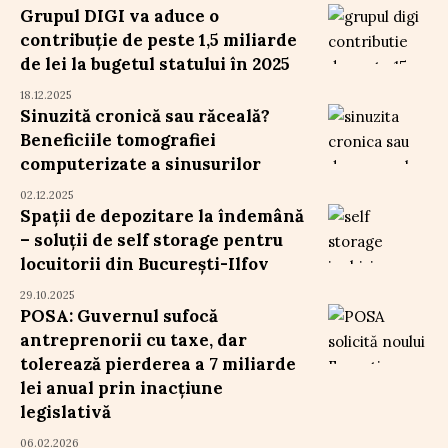
Grupul DIGI va aduce o
contribuție de peste 1,5 miliarde
de lei la bugetul statului în 2025
18.12.2025
Sinuzită cronică sau răceală?
Beneficiile tomografiei
computerizate a sinusurilor
02.12.2025
Spații de depozitare la îndemână
– soluții de self storage pentru
locuitorii din București-Ilfov
29.10.2025
POSA: Guvernul sufocă
antreprenorii cu taxe, dar
tolerează pierderea a 7 miliarde
lei anual prin inacțiune
legislativă
06.02.2026