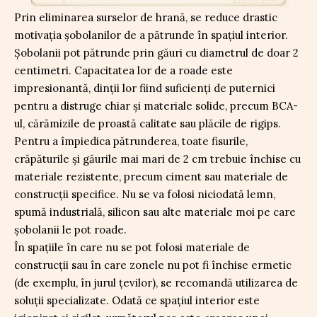
Prin eliminarea surselor de hrană, se reduce drastic
motivația șobolanilor de a pătrunde în spațiul interior.
Șobolanii pot pătrunde prin găuri cu diametrul de doar 2
centimetri. Capacitatea lor de a roade este
impresionantă, dinții lor fiind suficienți de puternici
pentru a distruge chiar și materiale solide, precum BCA-
ul, cărămizile de proastă calitate sau plăcile de rigips.
Pentru a împiedica pătrunderea, toate fisurile,
crăpăturile și găurile mai mari de 2 cm trebuie închise cu
materiale rezistente, precum ciment sau materiale de
construcții specifice. Nu se va folosi niciodată lemn,
spumă industrială, silicon sau alte materiale moi pe care
șobolanii le pot roade.
În spațiile în care nu se pot folosi materiale de
construcții sau în care zonele nu pot fi închise ermetic
(de exemplu, în jurul țevilor), se recomandă utilizarea de
soluții specializate. Odată ce spațiul interior este