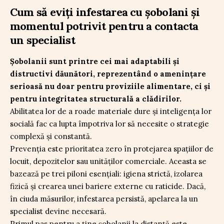
Cum să eviți infestarea cu șobolani și
momentul potrivit pentru a contacta
un specialist
Șobolanii sunt printre cei mai adaptabili și
distructivi dăunători, reprezentând o amenințare
serioasă nu doar pentru proviziile alimentare, ci și
pentru integritatea structurală a clădirilor.
Abilitatea lor de a roade materiale dure și inteligența lor
socială fac ca lupta împotriva lor să necesite o strategie
complexă și constantă.
Prevenția este prioritatea zero în protejarea spațiilor de
locuit, depozitelor sau unităților comerciale. Aceasta se
bazează pe trei piloni esențiali: igiena strictă, izolarea
fizică și crearea unei bariere externe cu raticide. Dacă,
în ciuda măsurilor, infestarea persistă, apelarea la un
specialist devine necesară.
Primul pas pentru a ține șobolanii la distanță este