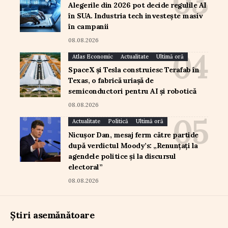
Alegerile din 2026 pot decide regulile AI
în SUA. Industria tech investește masiv
în campanii
08.08.2026
Atlas Economic
Actualitate
Ultimă oră
SpaceX și Tesla construiesc Terafab în
Texas, o fabrică uriașă de
semiconductori pentru AI și robotică
08.08.2026
Actualitate
Politică
Ultimă oră
Nicușor Dan, mesaj ferm către partide
după verdictul Moody’s: „Renunțați la
agendele politice și la discursul
electoral”
08.08.2026
Știri asemănătoare