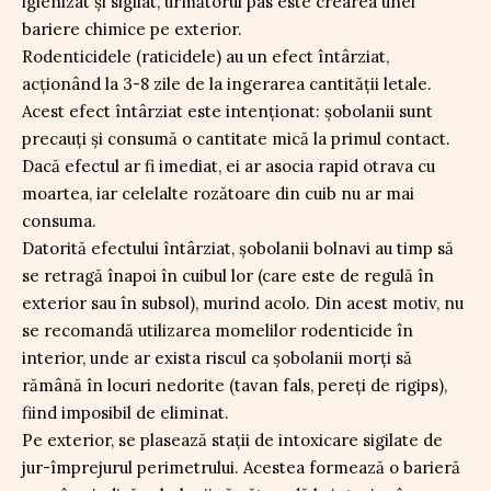
igienizat și sigilat, următorul pas este crearea unei
bariere chimice pe exterior.
Rodenticidele (raticidele) au un efect întârziat,
acționând la 3-8 zile de la ingerarea cantității letale.
Acest efect întârziat este intenționat: șobolanii sunt
precauți și consumă o cantitate mică la primul contact.
Dacă efectul ar fi imediat, ei ar asocia rapid otrava cu
moartea, iar celelalte rozătoare din cuib nu ar mai
consuma.
Datorită efectului întârziat, șobolanii bolnavi au timp să
se retragă înapoi în cuibul lor (care este de regulă în
exterior sau în subsol), murind acolo. Din acest motiv, nu
se recomandă utilizarea momelilor rodenticide în
interior, unde ar exista riscul ca șobolanii morți să
rămână în locuri nedorite (tavan fals, pereți de rigips),
fiind imposibil de eliminat.
Pe exterior, se plasează stații de intoxicare sigilate de
jur-împrejurul perimetrului. Acestea formează o barieră