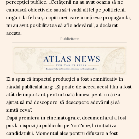
percepției publice. „Cetăţenii nu au avut ocazia să ne
cunoască obiectivele sau să-i vadă altfel pe politicienii
ungari: la fel ca şi copiii mei, care urmăresc propaganda,
nu au avut posibilitatea să afle adevărul”, a declarat
acesta.
Publicitate
El a spus că impactul producției a fost semnificativ în
rândul publicului larg: „Şi poate de aceea acest film a fost
atât de important pentru toată lumea, pentru că i-a
ajutat să mă descopere, să descopere adevărul şi să
simtă ceva”.
După premiera în cinematografe, documentarul a fost
pus la dispoziția publicului pe YouTube, la inițiativa
candidatului. Momentul ales pentru difuzare a fost