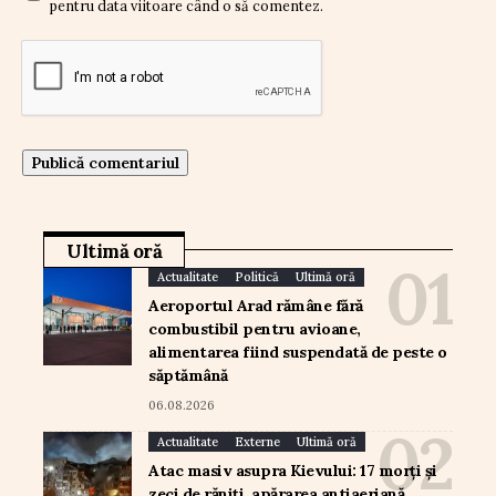
pentru data viitoare când o să comentez.
Ultimă oră
Actualitate
Politică
Ultimă oră
Aeroportul Arad rămâne fără
combustibil pentru avioane,
alimentarea fiind suspendată de peste o
săptămână
06.08.2026
Actualitate
Externe
Ultimă oră
Atac masiv asupra Kievului: 17 morți și
zeci de răniți, apărarea antiaeriană