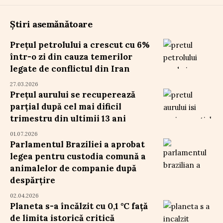
Știri asemănătoare
Prețul petrolului a crescut cu 6%
într-o zi din cauza temerilor
legate de conflictul din Iran
27.03.2026
Prețul aurului se recuperează
parțial după cel mai dificil
trimestru din ultimii 13 ani
01.07.2026
Parlamentul Braziliei a aprobat
legea pentru custodia comună a
animalelor de companie după
despărțire
02.04.2026
Planeta s-a încălzit cu 0,1 °C față
de limita istorică critică