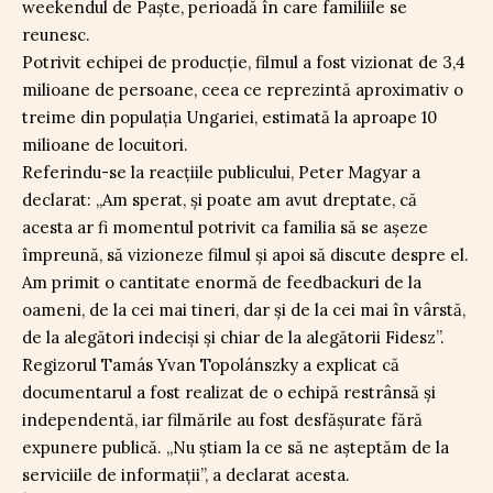
weekendul de Paște, perioadă în care familiile se
reunesc.
Potrivit echipei de producție, filmul a fost vizionat de 3,4
milioane de persoane, ceea ce reprezintă aproximativ o
treime din populația Ungariei, estimată la aproape 10
milioane de locuitori.
Referindu-se la reacțiile publicului, Peter Magyar a
declarat: „Am sperat, şi poate am avut dreptate, că
acesta ar fi momentul potrivit ca familia să se aşeze
împreună, să vizioneze filmul şi apoi să discute despre el.
Am primit o cantitate enormă de feedbackuri de la
oameni, de la cei mai tineri, dar şi de la cei mai în vârstă,
de la alegători indecişi şi chiar de la alegătorii Fidesz”.
Regizorul Tamás Yvan Topolánszky a explicat că
documentarul a fost realizat de o echipă restrânsă și
independentă, iar filmările au fost desfășurate fără
expunere publică. „Nu ştiam la ce să ne aşteptăm de la
serviciile de informaţii”, a declarat acesta.