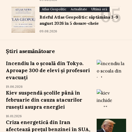
Atlas Geopolitic
Actualitate
Ultimă oră
Brieful Atlas Geopolitic: săptămâna 3–9
august 2026 în 5 dosare-cheie
09.08.2026
Știri asemănătoare
Incendiu la o școală din Tokyo.
Aproape 300 de elevi și profesori
evacuați
19.06.2026
Kiev suspendă școlile până în
februarie din cauza atacurilor
rusești asupra energiei
16.01.2026
Criza energetică din Iran
afectează prețul benzinei în SUA,