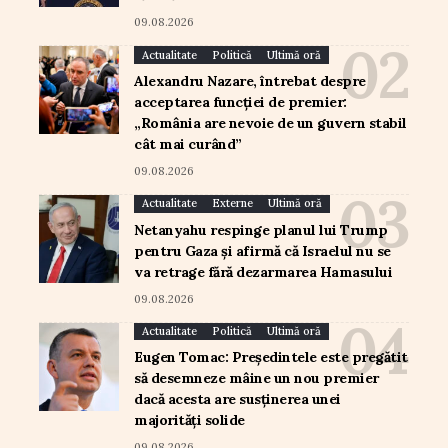
09.08.2026
Actualitate
Politică
Ultimă oră
Alexandru Nazare, întrebat despre
acceptarea funcției de premier:
„România are nevoie de un guvern stabil
cât mai curând”
09.08.2026
Actualitate
Externe
Ultimă oră
Netanyahu respinge planul lui Trump
pentru Gaza și afirmă că Israelul nu se
va retrage fără dezarmarea Hamasului
09.08.2026
Actualitate
Politică
Ultimă oră
Eugen Tomac: Președintele este pregătit
să desemneze mâine un nou premier
dacă acesta are susținerea unei
majorități solide
09.08.2026