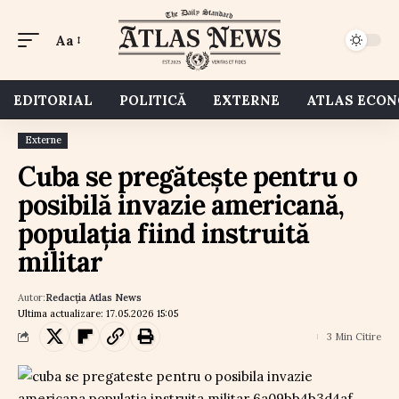
Aa
EDITORIAL
POLITICĂ
EXTERNE
ATLAS ECO
Externe
Cuba se pregătește pentru o
posibilă invazie americană,
populația fiind instruită
militar
Autor:
Redacția Atlas News
Ultima actualizare: 17.05.2026 15:05
3 Min Citire