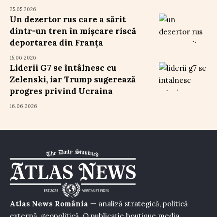
25.05.2026
Un dezertor rus care a sărit
dintr-un tren în mișcare riscă
deportarea din Franța
15.06.2026
Liderii G7 se întâlnesc cu
Zelenski, iar Trump sugerează
progres privind Ucraina
16.06.2026
Atlas News România
— analiză strategică, politică
externă, geopolitică. O publicație boutique media