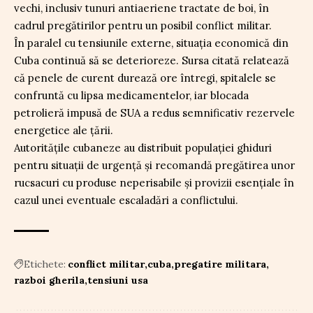
vechi, inclusiv tunuri antiaeriene tractate de boi, în
cadrul pregătirilor pentru un posibil conflict militar.
În paralel cu tensiunile externe, situația economică din
Cuba continuă să se deterioreze. Sursa citată relatează
că penele de curent durează ore întregi, spitalele se
confruntă cu lipsa medicamentelor, iar blocada
petrolieră impusă de SUA a redus semnificativ rezervele
energetice ale țării.
Autoritățile cubaneze au distribuit populației ghiduri
pentru situații de urgență și recomandă pregătirea unor
rucsacuri cu produse neperisabile și provizii esențiale în
cazul unei eventuale escaladări a conflictului.
Etichete:
conflict militar
cuba
pregatire militara
razboi gherila
tensiuni usa