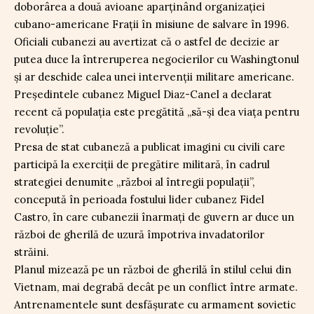
doborârea a două avioane aparținând organizației
cubano-americane Frații în misiune de salvare în 1996.
Oficiali cubanezi au avertizat că o astfel de decizie ar
putea duce la întreruperea negocierilor cu Washingtonul
și ar deschide calea unei intervenții militare americane.
Președintele cubanez Miguel Diaz-Canel a declarat
recent că populația este pregătită „să-și dea viața pentru
revoluție”.
Presa de stat cubaneză a publicat imagini cu civili care
participă la exerciții de pregătire militară, în cadrul
strategiei denumite „război al întregii populații”,
concepută în perioada fostului lider cubanez Fidel
Castro, în care cubanezii înarmați de guvern ar duce un
război de gherilă de uzură împotriva invadatorilor
străini.
Planul mizează pe un război de gherilă în stilul celui din
Vietnam, mai degrabă decât pe un conflict între armate.
Antrenamentele sunt desfășurate cu armament sovietic