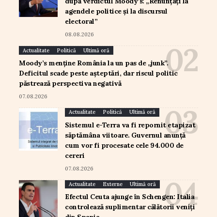
după verdictul Moody’s: „Renunțați la
agendele politice și la discursul
electoral”
08.08.2026
Actualitate
Politică
Ultimă oră
Moody’s menține România la un pas de „junk”.
Deficitul scade peste așteptări, dar riscul politic
păstrează perspectiva negativă
07.08.2026
Actualitate
Politică
Ultimă oră
Sistemul e-Terra va fi repornit etapizat
săptămâna viitoare. Guvernul anunță
cum vor fi procesate cele 94.000 de
cereri
07.08.2026
Actualitate
Externe
Ultimă oră
Efectul Ceuta ajunge în Schengen: Italia
controlează suplimentar călătorii veniți