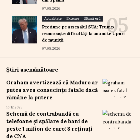
din Spania
07.08.2026
Actualitate
Externe
Ultimă oră
Presiune pe arsenalul SUA: Trump
recunoaște dificultăți la anumite tipuri
de muniții
07.08.2026
Știri asemănătoare
Graham avertizează că Maduro ar
putea avea consecințe fatale dacă
rămâne la putere
16.12.2025
Schemă de contrabandă cu
telefoane și spălare de bani de
peste 1 milion de euro: 8 reținuți
de CNA