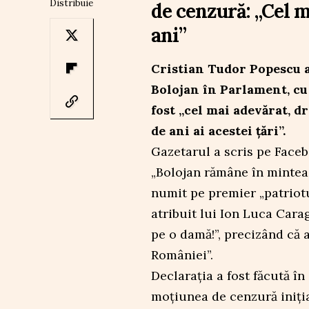
Distribuie
de cenzură: „Cel m
ani”
Cristian Tudor Popescu a 
Bolojan în Parlament, cu 
fost „cel mai adevărat, dr
de ani ai acestei țări”.
Gazetarul a scris pe Faceb
„Bolojan rămâne în mintea ș
numit pe premier „patriotu
atribuit lui Ion Luca Cara
pe o damă!”, precizând că 
României”.
Declarația a fost făcută î
moțiunea de cenzură iniți