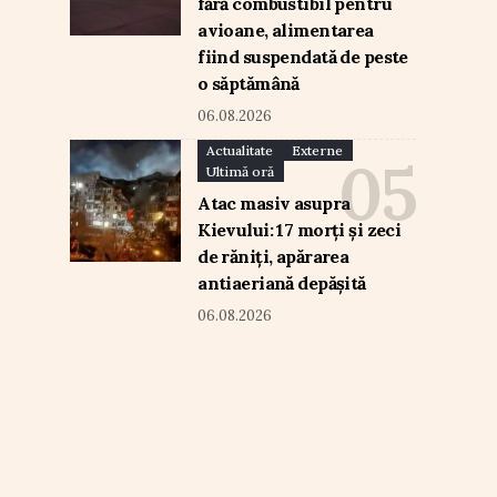
fără combustibil pentru
avioane, alimentarea
fiind suspendată de peste
o săptămână
06.08.2026
Actualitate
Externe
Ultimă oră
Atac masiv asupra
Kievului: 17 morți și zeci
de răniți, apărarea
antiaeriană depășită
06.08.2026