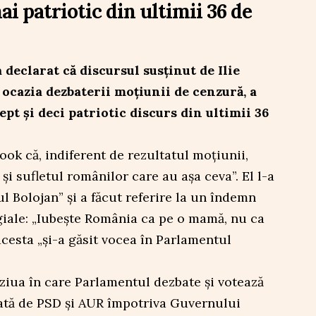
ai patriotic din ultimii 36 de
declarat că discursul susținut de Ilie
ocazia dezbaterii moțiunii de cenzură, a
ept și deci patriotic discurs din ultimii 36
ook că, indiferent de rezultatul moțiunii,
i sufletul românilor care au așa ceva”. El l-a
l Bolojan” și a făcut referire la un îndemn
giale: „Iubește România ca pe o mamă, nu ca
acesta „și-a găsit vocea în Parlamentul
n ziua în care Parlamentul dezbate și votează
ată de PSD și AUR împotriva Guvernului