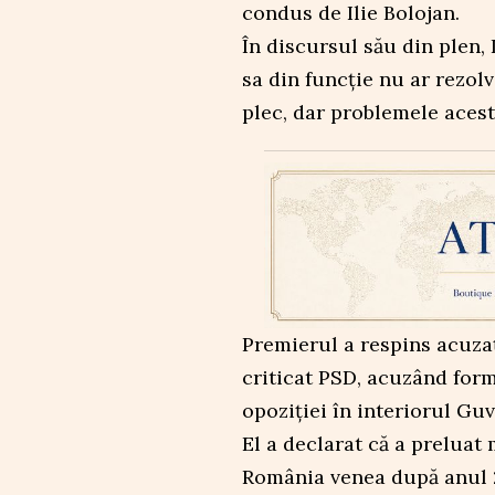
condus de Ilie Bolojan.
În discursul său din plen, 
sa din funcție nu ar rezol
plec, dar problemele acest
Premierul a respins acuzaț
criticat PSD, acuzând form
opoziției în interiorul Guv
El a declarat că a preluat
România venea după anul 2