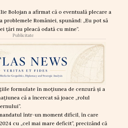
Ilie Bolojan a afirmat că o eventuală plecare a
va problemele României, spunând: „Eu pot să
ei țări nu pleacă odată cu mine”.
Publicitate
iile formulate în moțiunea de cenzură și a
ațiunea că a încercat să joace „rolul
ernului”.
 mandatul într-un moment dificil, în care
024 cu „cel mai mare deficit”, precizând că