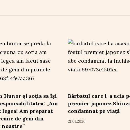
 Hunor și soția sa își
Bărbatul care l-a ucis p
esponsabilitatea: „Am
premier japonez Shinzo
t legea! Am preparat
condamnat pe viață
rcane de gem din
21.01.2026
 noastre”