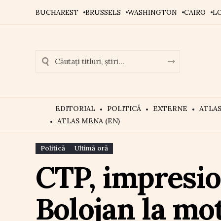
BUCHAREST
BRUSSELS
WASHINGTON
CAIRO
L
EDITORIAL
POLITICĂ
EXTERNE
ATLA
ATLAS MENA (EN)
Politică
Ultimă oră
CTP, impresion
Bolojan la mo