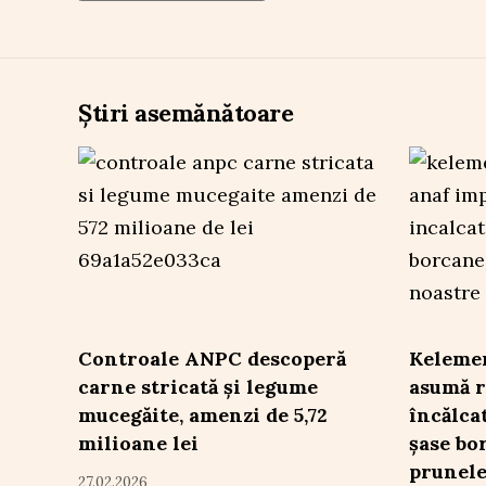
Știri asemănătoare
Controale ANPC descoperă
Kelemen
carne stricată și legume
asumă r
mucegăite, amenzi de 5,72
încălca
milioane lei
șase bo
prunele
27.02.2026