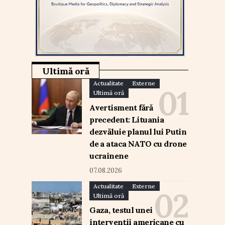
Ultimă oră
Actualitate
Externe
Ultimă oră
Avertisment fără
precedent: Lituania
dezvăluie planul lui Putin
de a ataca NATO cu drone
ucrainene
07.08.2026
Actualitate
Externe
Ultimă oră
Gaza, testul unei
intervenții americane cu