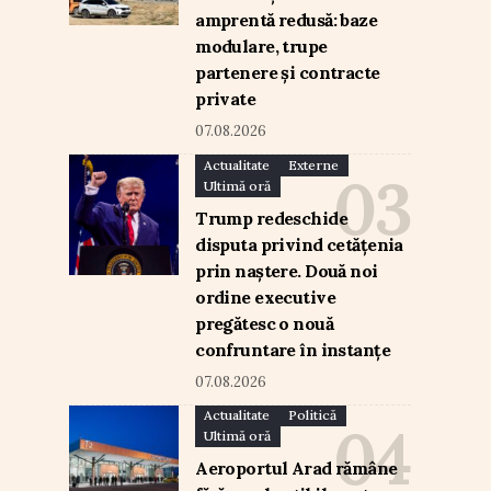
amprentă redusă: baze
modulare, trupe
partenere și contracte
private
07.08.2026
Actualitate
Externe
Ultimă oră
Trump redeschide
disputa privind cetățenia
prin naștere. Două noi
ordine executive
pregătesc o nouă
confruntare în instanțe
07.08.2026
Actualitate
Politică
Ultimă oră
Aeroportul Arad rămâne