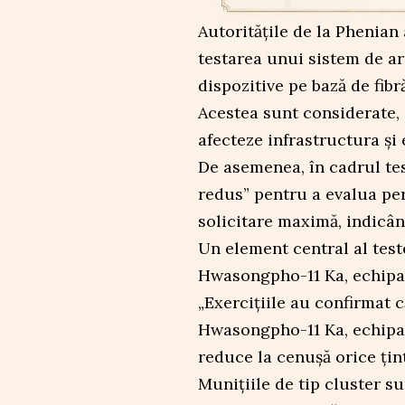
Autoritățile de la Phenian 
testarea unui sistem de a
dispozitive pe bază de fibr
Acestea sunt considerate,
afecteze infrastructura și
De asemenea, în cadrul tes
redus” pentru a evalua pe
solicitare maximă, indicân
Un element central al teste
Hwasongpho-11 Ka, echipat
„Exercițiile au confirmat c
Hwasongpho-11 Ka, echipat
reduce la cenușă orice țint
Munițiile de tip cluster s