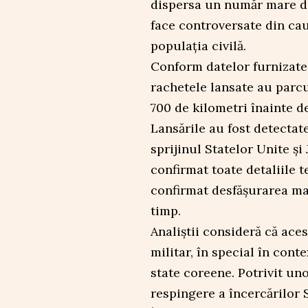
dispersa un număr mare de
face controversate din ca
populația civilă.
Conform datelor furnizate
rachetele lansate au parcu
700 de kilometri înainte d
Lansările au fost detectat
sprijinul Statelor Unite și
confirmat toate detaliile 
confirmat desfășurarea mai
timp.
Analiștii consideră că aces
militar, în special în cont
state coreene. Potrivit un
respingere a încercărilor 