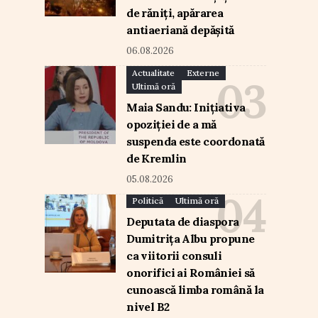
de răniți, apărarea
antiaeriană depășită
06.08.2026
Actualitate
Externe
Ultimă oră
Maia Sandu: Inițiativa
opoziției de a mă
suspenda este coordonată
de Kremlin
05.08.2026
Politică
Ultimă oră
Deputata de diaspora
Dumitrița Albu propune
ca viitorii consuli
onorifici ai României să
cunoască limba română la
nivel B2