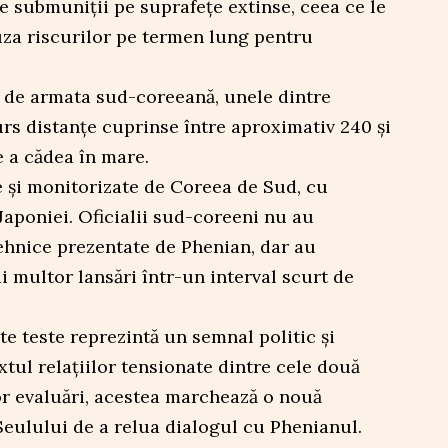
 submuniții pe suprafețe extinse, ceea ce le
uza riscurilor pe termen lung pentru
 de armata sud-coreeană, unele dintre
rs distanțe cuprinse între aproximativ 240 și
e a cădea în mare.
e și monitorizate de Coreea de Sud, cu
 Japoniei. Oficialii sud-coreeni nu au
tehnice prezentate de Phenian, dar au
 multor lansări într-un interval scurt de
te teste reprezintă un semnal politic și
extul relațiilor tensionate dintre cele două
or evaluări, acestea marchează o nouă
Seulului de a relua dialogul cu Phenianul.