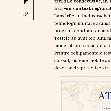
trei zile consecutive, în 
într-un context regional
Lansările au inclus rachete
tehnologii militare avansa
program continuu de mode
Testele au avut loc luni, m
modernizarea constantă a
Printre echipamentele test
sol-sol, sisteme mobile ant
descrise drept „active stra