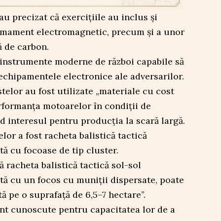
au precizat că exercițiile au inclus și
rmament electromagnetic, precum și a unor
ă de carbon.
 instrumente moderne de război capabile să
 echipamentele electronice ale adversarilor.
telor au fost utilizate „materiale cu cost
rformanța motoarelor în condiții de
d interesul pentru producția la scară largă.
lor a fost racheta balistică tactică
ă cu focoase de tip cluster.
ă racheta balistică tactică sol-sol
ă cu un focos cu muniții dispersate, poate
ă pe o suprafață de 6,5–7 hectare”.
unt cunoscute pentru capacitatea lor de a