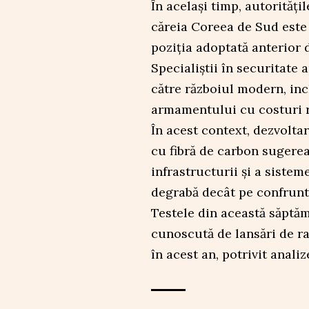
În același timp, autorități
căreia Coreea de Sud este 
poziția adoptată anterior 
Specialiștii în securitate 
către războiul modern, incl
armamentului cu costuri re
În acest context, dezvolta
cu fibră de carbon sugerea
infrastructurii și a sistem
degrabă decât pe confrunt
Testele din această săptăm
cunoscută de lansări de r
în acest an, potrivit anali