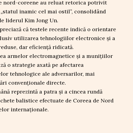
le nord-coreene au reluat retorica potrivit
„statul inamic cel mai ostil”, consolidând
de liderul Kim Jong Un.
apreciază că testele recente indică o orientare
usiv utilizarea tehnologiilor electronice și a
duse, dar eficiență ridicată.
rea armelor electromagnetice și a munițiilor
ză o strategie axată pe afectarea
elor tehnologice ale adversarilor, mai
ări convenționale directe.
ână reprezintă a patra și a cincea rundă
achete balistice efectuate de Coreea de Nord
zelor internaționale.