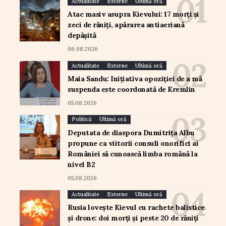
Actualitate
Externe
Ultimă oră
Atac masiv asupra Kievului: 17 morți și
zeci de răniți, apărarea antiaeriană
depășită
06.08.2026
Actualitate
Externe
Ultimă oră
Maia Sandu: Inițiativa opoziției de a mă
suspenda este coordonată de Kremlin
05.08.2026
Politică
Ultimă oră
Deputata de diaspora Dumitrița Albu
propune ca viitorii consuli onorifici ai
României să cunoască limba română la
nivel B2
05.08.2026
Actualitate
Externe
Ultimă oră
Rusia lovește Kievul cu rachete balistice
și drone: doi morți și peste 20 de răniți