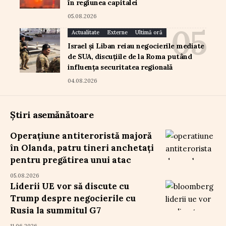
în regiunea capitalei
05.08.2026
Actualitate
Externe
Ultimă oră
Israel și Liban reiau negocierile mediate
de SUA, discuțiile de la Roma putând
influența securitatea regională
04.08.2026
Știri asemănătoare
Operațiune antiteroristă majoră
în Olanda, patru tineri anchetați
pentru pregătirea unui atac
05.08.2026
Liderii UE vor să discute cu
Trump despre negocierile cu
Rusia la summitul G7
11.06.2026