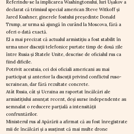
Referindu-se la implicarea Washingtonului, Iuri Ușakov a
declarat că trimisul special american Steve Witkoff și
Jared Kushner, ginerele fostului președinte Donald
Trump, ar urma să ajungă în curând la Moscova, fără a
oferi o dată exactă.
El a mai precizat că actualul armistițiu a fost stabilit în
urma unor discuții telefonice purtate timp de două zile
între Rusia și Statele Unite, descrise de oficialul rus ca
fiind dificile.
Potrivit acestuia, cei doi oficiali americani au mai
participat și anterior la discuții privind conflictul ruso-
ucrainean, dar fără rezultate concrete.
Atât Rusia, cât și Ucraina au raportat încălcări ale
armistițiului anunțat recent, deși surse independente au
semnalat o reducere parțială a intensității
confruntărilor.
Ministerul rus al Apărării a afirmat că au fost înregistrate
mii de încălcări și a susținut că mai multe drone