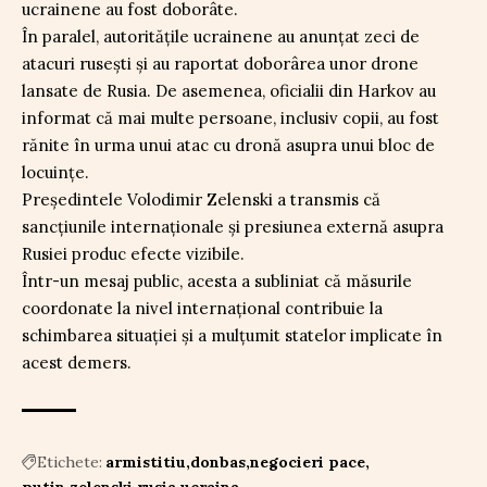
ucrainene au fost doborâte.
În paralel, autoritățile ucrainene au anunțat zeci de
atacuri rusești și au raportat doborârea unor drone
lansate de Rusia. De asemenea, oficialii din Harkov au
informat că mai multe persoane, inclusiv copii, au fost
rănite în urma unui atac cu dronă asupra unui bloc de
locuințe.
Președintele Volodimir Zelenski a transmis că
sancțiunile internaționale și presiunea externă asupra
Rusiei produc efecte vizibile.
Într-un mesaj public, acesta a subliniat că măsurile
coordonate la nivel internațional contribuie la
schimbarea situației și a mulțumit statelor implicate în
acest demers.
Etichete:
armistitiu
donbas
negocieri pace
putin zelenski
rusia ucraina